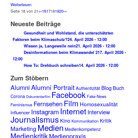
Weiterlesen
Seite 18 von 21
«
‹
16
17
18
19
20
›
»
Neueste Beiträge
Gesundheit und Wohlstand, die unterschätzten
Faktoren beim Klimaschutz?
24. April 2026 - 12:00
Wissen ja, Langeweile nein
21. April 2026 - 12:00
Desinformationen beim Klimawandel 2
17. April 2026 -
12:00
How To: Drehbuch schreiben
14. April 2026 - 12:00
Zum Stöbern
Alumni Portrait
Alumni
Blog
Buch
Authentizität
Facebook
Corona
Fake-News
Dokumentarfilm
Film
Fernsehen
Homosexualität
Feminismus
Internet
Instagram
Interview
Influencer
Journalismus
Kino
Kritik
Kommunikation
Medien
Marketing
Medienkompetenz
Medienkritik
Medienpraxis