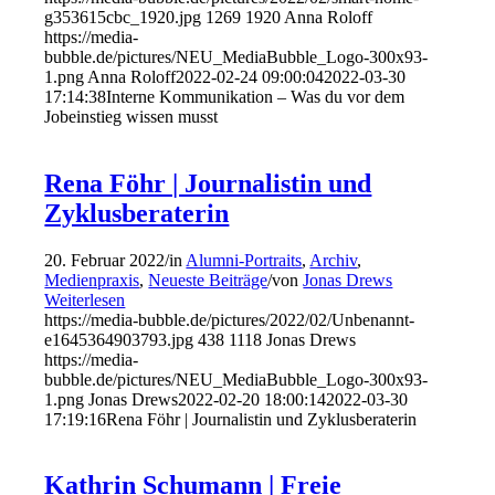
g353615cbc_1920.jpg
1269
1920
Anna Roloff
https://media-
bubble.de/pictures/NEU_MediaBubble_Logo-300x93-
1.png
Anna Roloff
2022-02-24 09:00:04
2022-03-30
17:14:38
Interne Kommunikation – Was du vor dem
Jobeinstieg wissen musst
Rena Föhr | Journalistin und
Zyklusberaterin
20. Februar 2022
/
in
Alumni-Portraits
,
Archiv
,
Medienpraxis
,
Neueste Beiträge
/
von
Jonas Drews
Weiterlesen
https://media-bubble.de/pictures/2022/02/Unbenannt-
e1645364903793.jpg
438
1118
Jonas Drews
https://media-
bubble.de/pictures/NEU_MediaBubble_Logo-300x93-
1.png
Jonas Drews
2022-02-20 18:00:14
2022-03-30
17:19:16
Rena Föhr | Journalistin und Zyklusberaterin
Kathrin Schumann | Freie