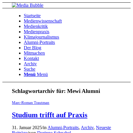
Startseite
Medienwissenschaft
Medienkritik
Medienpraxis
Klimajournalismus
Alumni-Portraits
Der Blog
Mitmachen
Kontakt
Archiv
Suche
Menü
Menü
Schlagwortarchiv für:
Mewi Alumni
Marc-Roman Trautman
Studium trifft auf Praxis
31. Januar 2025
/
in
Alumni-Portraits
,
Archiv
,
Neueste
Beiträge
/
von
Dorinne Schnabel