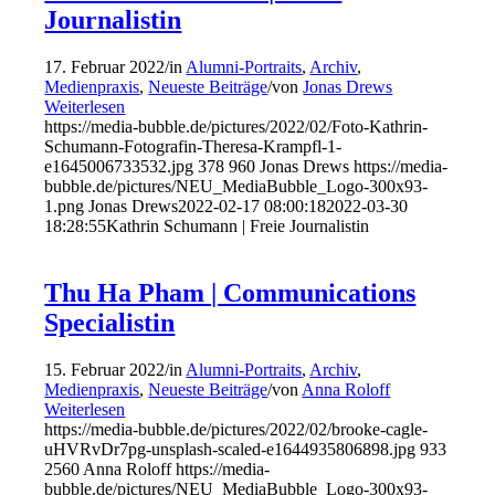
Journalistin
17. Februar 2022
/
in
Alumni-Portraits
,
Archiv
,
Medienpraxis
,
Neueste Beiträge
/
von
Jonas Drews
Weiterlesen
https://media-bubble.de/pictures/2022/02/Foto-Kathrin-
Schumann-Fotografin-Theresa-Krampfl-1-
e1645006733532.jpg
378
960
Jonas Drews
https://media-
bubble.de/pictures/NEU_MediaBubble_Logo-300x93-
1.png
Jonas Drews
2022-02-17 08:00:18
2022-03-30
18:28:55
Kathrin Schumann | Freie Journalistin
Thu Ha Pham | Communications
Specialistin
15. Februar 2022
/
in
Alumni-Portraits
,
Archiv
,
Medienpraxis
,
Neueste Beiträge
/
von
Anna Roloff
Weiterlesen
https://media-bubble.de/pictures/2022/02/brooke-cagle-
uHVRvDr7pg-unsplash-scaled-e1644935806898.jpg
933
2560
Anna Roloff
https://media-
bubble.de/pictures/NEU_MediaBubble_Logo-300x93-