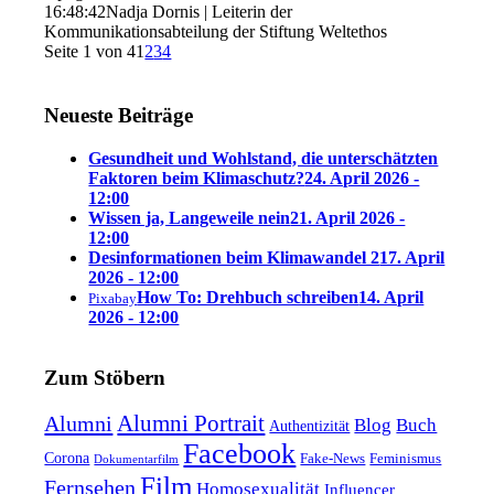
16:48:42
Nadja Dornis | Leiterin der
Kommunikationsabteilung der Stiftung Weltethos
Seite 1 von 4
1
2
3
4
Neueste Beiträge
Gesundheit und Wohlstand, die unterschätzten
Faktoren beim Klimaschutz?
24. April 2026 -
12:00
Wissen ja, Langeweile nein
21. April 2026 -
12:00
Desinformationen beim Klimawandel 2
17. April
2026 - 12:00
How To: Drehbuch schreiben
14. April
Pixabay
2026 - 12:00
Zum Stöbern
Alumni Portrait
Alumni
Blog
Buch
Authentizität
Facebook
Corona
Feminismus
Fake-News
Dokumentarfilm
Film
Fernsehen
Homosexualität
Influencer