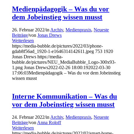
Medienpädagogik – Was du vor
dem Jobeinstieg wissen musst
26. Februar 2022
/
in
Archiv
,
Medienpraxis
,
Neueste
Beiträge
/
von
Jonas Drews
Weiterlesen
https://media-bubble.de/pictures/2022/03/phone-
gdab8f56ad_1920-1-e1646314142611.jpeg
753
1920
Jonas Drews
https://media-
bubble.de/pictures/NEU_MediaBubble_Logo-300x93-
1.png
Jonas Drews
2022-02-26 18:00:19
2022-03-30
17:06:03
Medienpädagogik – Was du vor dem Jobeinstieg
wissen musst
Interne Kommunikation – Was du
vor dem Jobeinstieg wissen musst
24. Februar 2022
/
in
Archiv
,
Medienpraxis
,
Neueste
Beiträge
/
von
Anna Roloff
Weiterlesen
https://media-bubble.de/pictures/2022/02/smart-home-