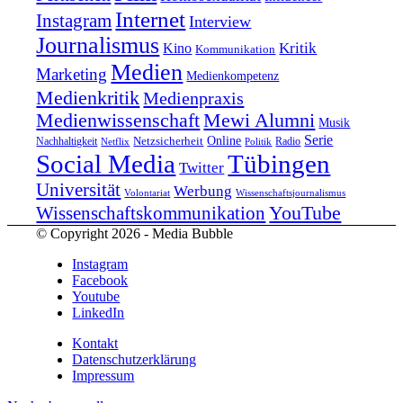
Internet
Instagram
Interview
Journalismus
Kritik
Kino
Kommunikation
Medien
Marketing
Medienkompetenz
Medienkritik
Medienpraxis
Medienwissenschaft
Mewi Alumni
Musik
Serie
Online
Nachhaltigkeit
Netzsicherheit
Radio
Netflix
Politik
Tübingen
Social Media
Twitter
Universität
Werbung
Volontariat
Wissenschaftsjournalismus
YouTube
Wissenschaftskommunikation
© Copyright 2026 - Media Bubble
Instagram
Facebook
Youtube
LinkedIn
Kontakt
Datenschutzerklärung
Impressum