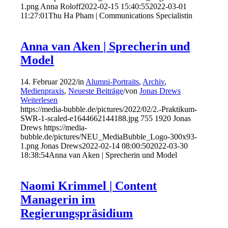
1.png
Anna Roloff
2022-02-15 15:40:55
2022-03-01
11:27:01
Thu Ha Pham | Communications Specialistin
Anna van Aken | Sprecherin und
Model
14. Februar 2022
/
in
Alumni-Portraits
,
Archiv
,
Medienpraxis
,
Neueste Beiträge
/
von
Jonas Drews
Weiterlesen
https://media-bubble.de/pictures/2022/02/2.-Praktikum-
SWR-1-scaled-e1644662144188.jpg
755
1920
Jonas
Drews
https://media-
bubble.de/pictures/NEU_MediaBubble_Logo-300x93-
1.png
Jonas Drews
2022-02-14 08:00:50
2022-03-30
18:38:54
Anna van Aken | Sprecherin und Model
Naomi Krimmel | Content
Managerin im
Regierungspräsidium