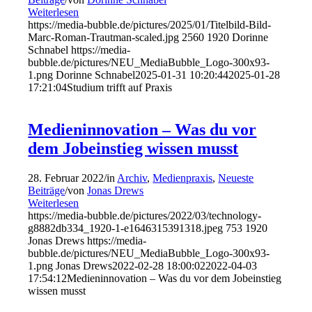
Weiterlesen
https://media-bubble.de/pictures/2025/01/Titelbild-Bild-
Marc-Roman-Trautman-scaled.jpg
2560
1920
Dorinne
Schnabel
https://media-
bubble.de/pictures/NEU_MediaBubble_Logo-300x93-
1.png
Dorinne Schnabel
2025-01-31 10:20:44
2025-01-28
17:21:04
Studium trifft auf Praxis
Medieninnovation – Was du vor
dem Jobeinstieg wissen musst
28. Februar 2022
/
in
Archiv
,
Medienpraxis
,
Neueste
Beiträge
/
von
Jonas Drews
Weiterlesen
https://media-bubble.de/pictures/2022/03/technology-
g8882db334_1920-1-e1646315391318.jpeg
753
1920
Jonas Drews
https://media-
bubble.de/pictures/NEU_MediaBubble_Logo-300x93-
1.png
Jonas Drews
2022-02-28 18:00:02
2022-04-03
17:54:12
Medieninnovation – Was du vor dem Jobeinstieg
wissen musst