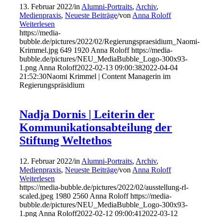
13. Februar 2022
/
in
Alumni-Portraits
,
Archiv
,
Medienpraxis
,
Neueste Beiträge
/
von
Anna Roloff
Weiterlesen
https://media-
bubble.de/pictures/2022/02/Regierungspraesidium_Naomi-
Krimmel.jpg
649
1920
Anna Roloff
https://media-
bubble.de/pictures/NEU_MediaBubble_Logo-300x93-
1.png
Anna Roloff
2022-02-13 09:00:38
2022-04-04
21:52:30
Naomi Krimmel | Content Managerin im
Regierungspräsidium
Nadja Dornis | Leiterin der
Kommunikationsabteilung der
Stiftung Weltethos
12. Februar 2022
/
in
Alumni-Portraits
,
Archiv
,
Medienpraxis
,
Neueste Beiträge
/
von
Anna Roloff
Weiterlesen
https://media-bubble.de/pictures/2022/02/ausstellung-rl-
scaled.jpeg
1980
2560
Anna Roloff
https://media-
bubble.de/pictures/NEU_MediaBubble_Logo-300x93-
1.png
Anna Roloff
2022-02-12 09:00:41
2022-03-12