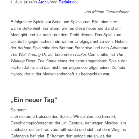
1. Juni 2014
/
in
Archiv
/
von
Redaktion
von Miriam Gerstenlauer
Erfolgreiche Spiele-zur-Serie und Spiele-zum-Film sind eine
wahre Seltenheit, vor allem, weil es diese heute wie Sand am
Meer gibt und sie meist nur dem Profit dienen. Das Spiel-zum-
Comic hingegen scheint ein wahrer Erfolgsgarant zu sein: Neben
der
Arkham
-Spielreihe des Batman-Franchise und dem Adventure
The Wolf Among Us
zur berühmten
Fables
Comicreihe, ist
The
Walking Dead: The Game
eines der herausragendsten Spiele der
letzten Jahre, und das nicht nur wegen des allgemeinen Zombie-
Hypes, der in der Medienlandschaft zu beobachten war.
„Ein neuer Tag“
So nennt
sich die erste Episode des Spiels. Wir spielen Lee Everett,
Geschichtsprofessor an der Uni Georgia, der wegen Mordes am
Liebhaber seiner Frau verurteilt wurde und sich auf dem Weg ins
Gefängnis befindet. Er kommt dort jedoch nie an, da der