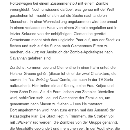
Polizeiwagen bei einem Zusammenstoß mit einem Zombie
verunglückt. Noch unwissend darüber, was genau mit der Welt
geschehen ist, macht er sich auf die Suche nach anderen
Menschen. In einer Wohnsiedlung angekommen wird Lee erneut
in einem verlassenen Haus von einem Zombie angefallen und in
letzter Sekunde von der achtjährigen Clementine gerettet.
Gemeinsam macht sich das ungleiche Paar auf, aus der Stadt zu
fliehen und sich auf die Suche nach Clementines Eltern zu
machen, die kurz vor Ausbruch der Zombie-Apokalypse nach
Savannah gefahren sind.
Zunächst kommen Lee und Clementine in einer Farm unter, die
Hershel Greene gehört (dieser ist einer der zwei Charaktere, die
sowohl im
The Walking Dead
Comic, als auch in der TV-Serie
auftauchen). Hier treffen sie auf Kenny, seine Frau Katjaa und
ihren Sohn Duck. Als die Farm jedoch von Zombies überfallen
wird, schließen sich Lee und Clementine der Familie an, um
gemeinsam nach Macon zu fliehen – Lees Heimatstadt.
Dort angekommen wird ihnen zum ersten mal das Ausmaß der
Katastrophe klar: Die Stadt liegt in Trümmern, die Straßen voll
mit „Walkern“ (so werden die Zombies von der Gruppe genannt),
die Geschäfte geplündert und menschenleer. In der Apotheke, die