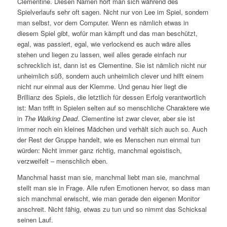
Clementine. Diesen Namen hört man sich während des
Spielverlaufs sehr oft sagen. Nicht nur von Lee im Spiel, sondern
man selbst, vor dem Computer. Wenn es nämlich etwas in
diesem Spiel gibt, wofür man kämpft und das man beschützt,
egal, was passiert, egal, wie verlockend es auch wäre alles
stehen und liegen zu lassen, weil alles gerade einfach nur
schrecklich ist, dann ist es Clementine. Sie ist nämlich nicht nur
unheimlich süß, sondern auch unheimlich clever und hilft einem
nicht nur einmal aus der Klemme. Und genau hier liegt die
Brillianz des Spiels, die letztlich für dessen Erfolg verantwortlich
ist: Man trifft in Spielen selten auf so menschliche Charaktere wie
in
The Walking Dead
. Clementine ist zwar clever, aber sie ist
immer noch ein kleines Mädchen und verhält sich auch so. Auch
der Rest der Gruppe handelt, wie es Menschen nun einmal tun
würden: Nicht immer ganz richtig, manchmal egoistisch,
verzweifelt – menschlich eben.
Manchmal hasst man sie, manchmal liebt man sie, manchmal
stellt man sie in Frage. Alle rufen Emotionen hervor, so dass man
sich manchmal erwischt, wie man gerade den eigenen Monitor
anschreit. Nicht fähig, etwas zu tun und so nimmt das Schicksal
seinen Lauf.