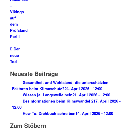
–
Vikings
auf
dem
Prüfstand
Part I
Der
neue
Tod
Neueste Beiträge
Gesundheit und Wohlstand, die unterschätzten
Faktoren beim Klimaschutz?
24. April 2026 - 12:00
Wissen ja, Langeweile nein
21. April 2026 - 12:00
Desinformationen beim Klimawandel 2
17. April 2026 -
12:00
How To: Drehbuch schreiben
14. April 2026 - 12:00
Zum Stöbern