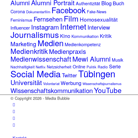
Alumni Portrait
Alumni
Blog
Buch
Authentizität
Facebook
Corona
Fake-News
Dokumentarfilm
Film
Fernsehen
Homosexualität
Feminismus
Internet
Instagram
Interview
Influencer
Journalismus
Kino
Kritik
Kommunikation
Medien
Marketing
Medienkompetenz
Medienkritik
Medienpraxis
Medienwissenschaft
Mewi Alumni
Musik
Serie
Online
Netzsicherheit
Nachhaltigkeit
Radio
Netflix
Politik
Tübingen
Social Media
Twitter
Universität
Werbung
Volontariat
Wissenschaftsjournalismus
YouTube
Wissenschaftskommunikation
© Copyright 2026 - Media Bubble
Kontakt