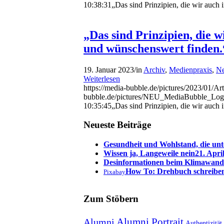
10:38:31
„Das sind Prinzipien, die wir auch
„Das sind Prinzipien, die w
und wünschenswert finden.
19. Januar 2023
/
in
Archiv
,
Medienpraxis
,
Ne
Weiterlesen
https://media-bubble.de/pictures/2023/01/Art
bubble.de/pictures/NEU_MediaBubble_Log
10:35:45
„Das sind Prinzipien, die wir auch
Neueste Beiträge
Gesundheit und Wohlstand, die unt
Wissen ja, Langeweile nein
21. Apri
Desinformationen beim Klimawand
How To: Drehbuch schreibe
Pixabay
Zum Stöbern
Alumni Portrait
Alumni
Authentizität