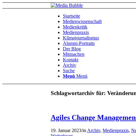
Startseite
Medienwissenschaft
Medienkritik
Medienpraxis
Klimajournalismus
Alumni-Portraits
Der Blog
Mitmachen
Kontakt
Archiv
Suche
Menü
Menü
Schlagwortarchiv für:
Veränderu
Agiles Change Managemen
19. Januar 2023
/
in
Archiv
,
Medienpraxis
,
Ne
Weiterlesen