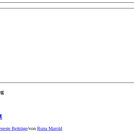
ng
t
ueste Beiträge
/
von
Runa Marold