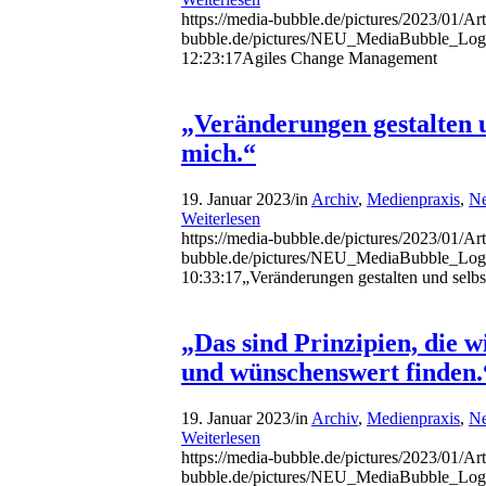
https://media-bubble.de/pictures/2023/01/Art
bubble.de/pictures/NEU_MediaBubble_Log
12:23:17
Agiles Change Management
„Veränderungen gestalten u
mich.“
19. Januar 2023
/
in
Archiv
,
Medienpraxis
,
Ne
Weiterlesen
https://media-bubble.de/pictures/2023/01/Art
bubble.de/pictures/NEU_MediaBubble_Log
10:33:17
„Veränderungen gestalten und selbst
„Das sind Prinzipien, die w
und wünschenswert finden.
19. Januar 2023
/
in
Archiv
,
Medienpraxis
,
Ne
Weiterlesen
https://media-bubble.de/pictures/2023/01/Art
bubble.de/pictures/NEU_MediaBubble_Log