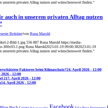
 in unserem privaten Alltag nutzen und wünschenswert finden.“
ir auch in unserem privaten Alltag nutzen
“
ueste Beiträge
/
von
Runa Marold
ikel-2-Bild-1.jpg
556
887
Runa Marold
https://media-
o-300x93-1.png
Runa Marold
2023-01-19 09:00:38
2023-01-19
 in unserem privaten Alltag nutzen und wünschenswert finden.“
erschätzten Faktoren beim Klimaschutz?
24. April 2026 - 12:00
l 2026 - 12:00
el 2
17. April 2026 - 12:00
n
14. April 2026 - 12:00
Facebook
Blog
Buch
Corona
Feminismus
Fake-News
Dokumentarfilm