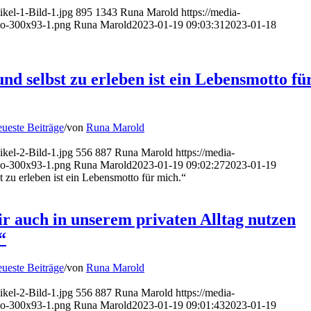
ikel-1-Bild-1.jpg
895
1343
Runa Marold
https://media-
o-300x93-1.png
Runa Marold
2023-01-19 09:03:31
2023-01-18
nd selbst zu erleben ist ein Lebensmotto fü
ueste Beiträge
/
von
Runa Marold
ikel-2-Bild-1.jpg
556
887
Runa Marold
https://media-
o-300x93-1.png
Runa Marold
2023-01-19 09:02:27
2023-01-19
 zu erleben ist ein Lebensmotto für mich.“
ir auch in unserem privaten Alltag nutzen
“
ueste Beiträge
/
von
Runa Marold
ikel-2-Bild-1.jpg
556
887
Runa Marold
https://media-
o-300x93-1.png
Runa Marold
2023-01-19 09:01:43
2023-01-19