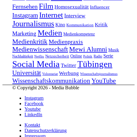
Film
Fernsehen
Homosexualität
Influencer
Internet
Instagram
Interview
Journalismus
Kritik
Kino
Kommunikation
Medien
Marketing
Medienkompetenz
Medienkritik
Medienpraxis
Medienwissenschaft
Mewi Alumni
Musik
Serie
Online
Nachhaltigkeit
Netzsicherheit
Radio
Netflix
Politik
Tübingen
Social Media
Twitter
Universität
Werbung
Volontariat
Wissenschaftsjournalismus
YouTube
Wissenschaftskommunikation
© Copyright 2026 - Media Bubble
Instagram
Facebook
Youtube
LinkedIn
Kontakt
Datenschutzerklärung
Impressum