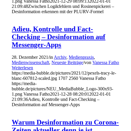
1.png
Vanessa Fatho
2021-12-29 08:09:13
2022-01-01
21:09:48
Zwischen Logikfehlern und Rosinenpickerei –
Desinformation erkennen mit der PLURV-Formel
Adieu, Kontrolle und Fact-
Checking – Desinformation auf
Messenger-Apps
28. Dezember 2021
/
in
Archiv
,
Medienpraxis
,
Medienwissenschaft
,
Neueste Beiträge
/
von
Vanessa Fatho
Weiterlesen
https://media-bubble.de/pictures/2021/12/pexels-tracy-le-
blanc-607812-scaled.jpg
1707
2560
Vanessa Fatho
https://media-
bubble.de/pictures/NEU_MediaBubble_Logo-300x93-
1.png
Vanessa Fatho
2021-12-28 08:20:01
2022-01-01
21:09:36
Adieu, Kontrolle und Fact-Checking –
Desinformation auf Messenger-Apps
Warum Desinformation zu Corona-
Zeiten aktueller denn je ist