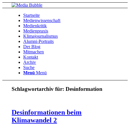
Startseite
Medienwissenschaft
Medienkritik
Medienpraxis
Klimajournalismus
Alumni-Portraits
Der Blog
Mitmachen
Kontakt
Archiv
Suche
Menü
Menü
Schlagwortarchiv für:
Desinformation
Desinformationen beim
Klimawandel 2