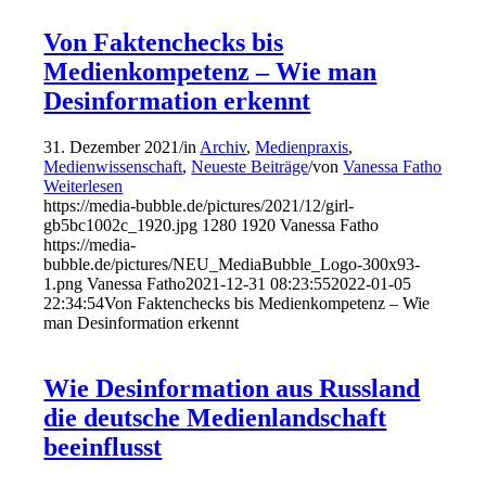
Von Faktenchecks bis
Medienkompetenz – Wie man
Desinformation erkennt
31. Dezember 2021
/
in
Archiv
,
Medienpraxis
,
Medienwissenschaft
,
Neueste Beiträge
/
von
Vanessa Fatho
Weiterlesen
https://media-bubble.de/pictures/2021/12/girl-
gb5bc1002c_1920.jpg
1280
1920
Vanessa Fatho
https://media-
bubble.de/pictures/NEU_MediaBubble_Logo-300x93-
1.png
Vanessa Fatho
2021-12-31 08:23:55
2022-01-05
22:34:54
Von Faktenchecks bis Medienkompetenz – Wie
man Desinformation erkennt
Wie Desinformation aus Russland
die deutsche Medienlandschaft
beeinflusst