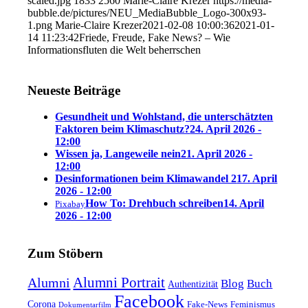
scaled.jpg
1833
2560
Marie-Claire Krezer
https://media-
bubble.de/pictures/NEU_MediaBubble_Logo-300x93-
1.png
Marie-Claire Krezer
2021-02-08 10:00:36
2021-01-
14 11:23:42
Friede, Freude, Fake News? – Wie
Informationsfluten die Welt beherrschen
Neueste Beiträge
Gesundheit und Wohlstand, die unterschätzten
Faktoren beim Klimaschutz?
24. April 2026 -
12:00
Wissen ja, Langeweile nein
21. April 2026 -
12:00
Desinformationen beim Klimawandel 2
17. April
2026 - 12:00
How To: Drehbuch schreiben
14. April
Pixabay
2026 - 12:00
Zum Stöbern
Alumni Portrait
Alumni
Blog
Buch
Authentizität
Facebook
Corona
Feminismus
Fake-News
Dokumentarfilm