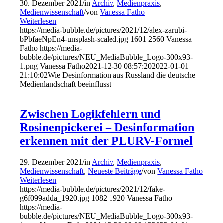
30. Dezember 2021
/
in
Archiv
,
Medienpraxis
,
Medienwissenschaft
/
von
Vanessa Fatho
Weiterlesen
https://media-bubble.de/pictures/2021/12/alex-zarubi-
bPbfaeNpEn4-unsplash-scaled.jpg
1601
2560
Vanessa
Fatho
https://media-
bubble.de/pictures/NEU_MediaBubble_Logo-300x93-
1.png
Vanessa Fatho
2021-12-30 08:57:20
2022-01-01
21:10:02
Wie Desinformation aus Russland die deutsche
Medienlandschaft beeinflusst
Zwischen Logikfehlern und
Rosinenpickerei – Desinformation
erkennen mit der PLURV-Formel
29. Dezember 2021
/
in
Archiv
,
Medienpraxis
,
Medienwissenschaft
,
Neueste Beiträge
/
von
Vanessa Fatho
Weiterlesen
https://media-bubble.de/pictures/2021/12/fake-
g6f099adda_1920.jpg
1082
1920
Vanessa Fatho
https://media-
bubble.de/pictures/NEU_MediaBubble_Logo-300x93-