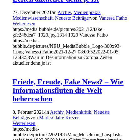
27. Dezember 2021
/
in
Archiv
,
Medienpraxis
,
Medienwissenschaft
,
Neueste Beiträge
/
von
Vanessa Fatho
Weiterlesen
https://media-bubble.de/pictures/2021/12/fake-
gfe246dea7_1920.jpg
1314
1920
Vanessa Fatho
https://media-
bubble.de/pictures/NEU_MediaBubble_Logo-300x93-
1.png
Vanessa Fatho
2021-12-27 08:00:52
2022-01-05
12:43:53
Warum Desinformation zu Corona-Zeiten
aktueller denn je ist
Friede, Freude, Fake News? – Wie
Informationsfluten die Welt
beherrschen
8. Februar 2021
/
in
Archiv
,
Medienkritik
,
Neueste
Beiträge
/
von
Marie-Claire Krezer
Weiterlesen
https://media-
bubble.de/pictures/2021/01/Max_Muselman_Unsplash-