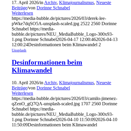
17. April 2026
/
in
Archiv
,
Klimajournalismus
,
Neueste
Beiträge
/
von
Dorinne Schnabel
Weiterlesen
https://media-bubble.de/pictures/2026/03/derek-lee-
pWke7dqSO5A-unsplash-scaled.jpg
2522
2560
Dorinne
Schnabel
https://media-
bubble.de/pictures/NEU_MediaBubble_Logo-300x93-
1.png
Dorinne Schnabel
2026-04-17 12:00:46
2026-04-13
12:00:24
Desinformationen beim Klimawandel 2
Unsplash
Desinformationen beim
Klimawandel
10. April 2026
/
in
Archiv
,
Klimajournalismus
,
Neueste
Beiträge
/
von
Dorinne Schnabel
Weiterlesen
https://media-bubble.de/pictures/2026/03/camilo-jimenez-
qZenO_gQ7QA-unsplash-scaled.jpg
1707
2560
Dorinne
Schnabel
https://media-
bubble.de/pictures/NEU_MediaBubble_Logo-300x93-
1.png
Dorinne Schnabel
2026-04-10 11:50:09
2026-04-10
11:50:09
Desinformationen beim Klimawandel