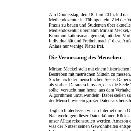
Am Donnerstag, den 18. Juni 2015, lud das 
Mediendozentur in Tübingen ein. Ziel der V
Praxis zu bauen und Studenten über aktuell
Mediendozentur übernahm Miriam Meckel, Ch
Kommunikationsmanagement, mit dem Vortrag
Individualität und Freiheit macht“ diese Au
Anlass nur wenige Plätze frei.
Die Vermessung des Menschen
Miriam Meckel stellt mit einem historischen
Bestreben mit metrischen Mitteln zu messe
Suche nach der menschlichen Seele. Dabei s
als vorher. Daraus schloss er, dass die Se
sollte, versucht man heute aus dem Verhalt
Algorithmen umzuwandeln. Dabei stellen s
der Mensch wie ein großer Datensatz bereche
Täglich hinterlassen wir im Internet durch
Nachverfolgen dieser Daten können Rücksc
unser Alltag rekonstruiert werden. Amazon er
was der Nutzer seinen Gewohnheiten entsprec