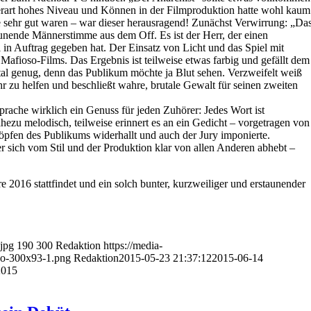
erart hohes Niveau und Können in der Filmproduktion hatte wohl kaum
 sehr gut waren – war dieser herausragend! Zunächst Verwirrung: „Da
raunende Männerstimme aus dem Off. Es ist der Herr, der einen
in Auftrag gegeben hat. Der Einsatz von Licht und das Spiel mit
Mafioso-Films. Das Ergebnis ist teilweise etwas farbig und gefällt dem
rutal genug, denn das Publikum möchte ja Blut sehen. Verzweifelt weiß
r zu helfen und beschließt wahre, brutale Gewalt für seinen zweiten
rache wirklich ein Genuss für jeden Zuhörer: Jedes Wort ist
hezu melodisch, teilweise erinnert es an ein Gedicht – vorgetragen von
öpfen des Publikums widerhallt und auch der Jury imponierte.
er sich vom Stil und der Produktion klar von allen Anderen abhebt –
re 2016 stattfindet und ein solch bunter, kurzweiliger und erstaunender
.jpg
190
300
Redaktion
https://media-
o-300x93-1.png
Redaktion
2015-05-23 21:37:12
2015-06-14
2015