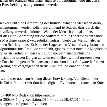
halten des Kunden eine Datenanalyse vorgenommen und mit dieser
n Entscheidungen abgenommen werden.
ckel sieht eine Gefährdung der Individualität des Menschen darin,
bgenommen werden sollen. Beruhigend ist jedoch, dass durch die
chvollzogen werden können. Wenn der Mensch einmal anders
ist dies eine Bedrohung für die Software, für uns aber ist es ein Stück
r Maschine keine Zweideutigkeit zulässt, bleibt der Mensch also in
en Schritt voraus. Er ist in der Lage seinen Verstand zu gebrauchen
Algorithmus uns Produkte empfiehlt, gibt es immer noch die Möglichkei
kel es als Gefahr an, dass wir durch die permanente Nutzung
nstatt uns neuen Dingen zu widmen, bleiben wir bei unseren alten
Entscheidungen treffen, anstatt sie uns von einer Software liefern zu
rlagerung der Vergangenheit in die Zukunft und daher nur ein
 zu.
 wir immer noch am Anfang dieser Entwicklung. Vor allem in der
 Zukunft, in der wir durch die digitale Evolution aber auch ein Stück
jpg
480
640
Redaktion
https://media-
o-300x93-1.png
Redaktion
2015-06-22 22:59:47
2015-06-29
ungen der digitalen Evolution