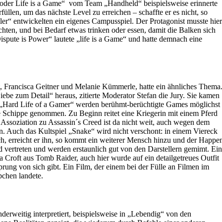
 oder Life is a Game“ vom Team „Handheld“ beispielsweise erinnerte
üllen, um das nächste Level zu erreichen – schaffte er es nicht, so
er“ entwickelten ein eigenes Campusspiel. Der Protagonist musste hier
hten, und bei Bedarf etwas trinken oder essen, damit die Balken sich
spute is Power“ lautete „life is a Game“ und hatte demnach eine
, Francisca Geitner und Melanie Kümmerle, hatte ein ähnliches Thema
ebe zum Detail“ heraus, zitierte Moderator Stefan die Jury. Sie kamen
lm „Hard Life of a Gamer“ werden berühmt-berüchtigte Games möglichst
ie Schippe genommen. Zu Beginn reitet eine Kriegerin mit einem Pferd
e Assoziation zu Assassin´s Creed ist da nicht weit, auch wegen dem
n. Auch das Kultspiel „Snake“ wird nicht verschont: in einem Viereck
, erreicht er ihn, so kommt ein weiterer Mensch hinzu und der Happe
d vertreten und werden erstaunlich gut von den Darstellern gemimt. Ein
ra Croft aus Tomb Raider, auch hier wurde auf ein detailgetreues Outfit
prung von sich gibt. Ein Film, der einem bei der Fülle an Filmen im
pchen landete.
erweitig interpretiert, beispielsweise in „Lebendig“ von den