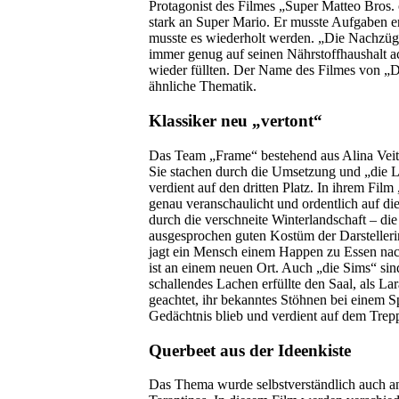
Protagonist des Filmes „Super Matteo Bros.
stark an Super Mario. Er musste Aufgaben erf
musste es wiederholt werden. „Die Nachzügl
immer genug auf seinen Nährstoffhaushalt ac
wieder füllten. Der Name des Filmes von „Di
ähnliche Thematik.
Klassiker neu „vertont“
Das Team „Frame“ bestehend aus Alina Veit
Sie stachen durch die Umsetzung und „die Li
verdient auf den dritten Platz. In ihrem Fi
genau veranschaulicht und ordentlich auf d
durch die verschneite Winterlandschaft – di
ausgesprochen guten Kostüm der Darstelleri
jagt ein Mensch einem Happen zu Essen nach
ist an einem neuen Ort. Auch „die Sims“ sin
schallendes Lachen erfüllte den Saal, als La
geachtet, ihr bekanntes Stöhnen bei einem S
Gedächtnis blieb und verdient auf dem Trep
Querbeet aus der Ideenkiste
Das Thema wurde selbstverständlich auch and