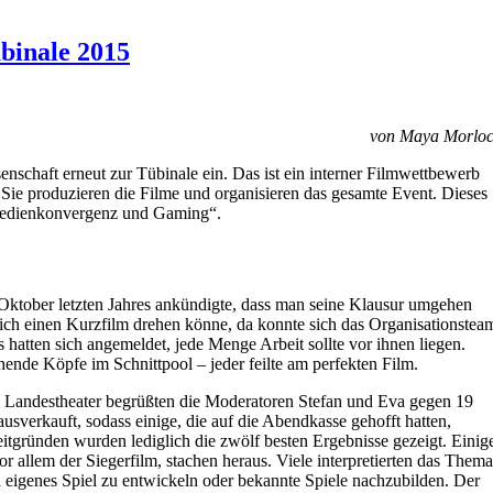
übinale 2015
von Maya Morlo
schaft erneut zur Tübinale ein. Das ist ein interner Filmwettbewerb
Sie produzieren die Filme und organisieren das gesamte Event. Dieses
„Medienkonvergenz und Gaming“.
Oktober letzten Jahres ankündigte, dass man seine Klausur umgehen
prich einen Kurzfilm drehen könne, da konnte sich das Organisationstea
atten sich angemeldet, jede Menge Arbeit sollte vor ihnen liegen.
de Köpfe im Schnittpool – jeder feilte am perfekten Film.
 Landestheater begrüßten die Moderatoren Stefan und Eva gegen 19
usverkauft, sodass einige, die auf die Abendkasse gehofft hatten,
tgründen wurden lediglich die zwölf besten Ergebnisse gezeigt. Einig
or allem der Siegerfilm, stachen heraus. Viele interpretierten das Thema
 eigenes Spiel zu entwickeln oder bekannte Spiele nachzubilden. Der