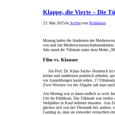
Klappe, die Vierte – Die T
23. Mai 2015
/
in
Archiv
/
von
Redaktion
Montag luden die Studenten der Medienwissen
von und mit Medienwissenschaftsstudenten: 
Jahr stand die Tübinale unter dem Motto 
Film vs. Klausur
Als Prof. Dr. Klaus Sachs- Hombach im 
könne und stattdessen praktisch arbeiten, s
vor Anmeldungen kaum retten. 17 Filmteams h
Zwei Wochen vor der Abgabe sah man rauchen
Am Montag war es dann endlich so weit: Im
Uhr ihr Publikum. Die Tübinale war restlos a
Stehplätze in Kauf nehmen mussten. Aus Zei
glichen sich von der Thematik her, andere, v
Gaming so, dass sie entweder versuchten ein