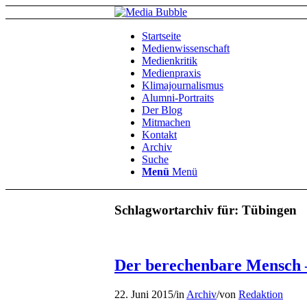
Startseite
Medienwissenschaft
Medienkritik
Medienpraxis
Klimajournalismus
Alumni-Portraits
Der Blog
Mitmachen
Kontakt
Archiv
Suche
Menü
Menü
Schlagwortarchiv für:
Tübingen
Der berechenbare Mensch –
22. Juni 2015
/
in
Archiv
/
von
Redaktion