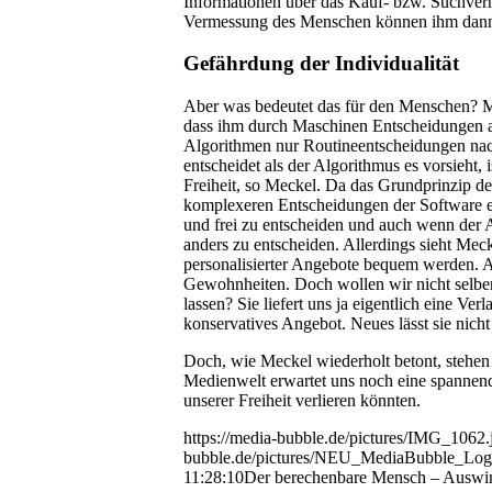
Informationen über das Kauf- bzw. Suchver
Vermessung des Menschen können ihm dan
Gefährdung der Individualität
Aber was bedeutet das für den Menschen? Me
dass ihm durch Maschinen Entscheidungen a
Algorithmen nur Routineentscheidungen na
entscheidet als der Algorithmus es vorsieht, 
Freiheit, so Meckel. Da das Grundprinzip de
komplexeren Entscheidungen der Software ein
und frei zu entscheiden und auch wenn der 
anders zu entscheiden. Allerdings sieht Mec
personalisierter Angebote bequem werden. A
Gewohnheiten. Doch wollen wir nicht selber 
lassen? Sie liefert uns ja eigentlich eine Ve
konservatives Angebot. Neues lässt sie nicht
Doch, wie Meckel wiederholt betont, stehen
Medienwelt erwartet uns noch eine spannende
unserer Freiheit verlieren könnten.
https://media-bubble.de/pictures/IMG_1062.
bubble.de/pictures/NEU_MediaBubble_Log
11:28:10
Der berechenbare Mensch – Auswirk