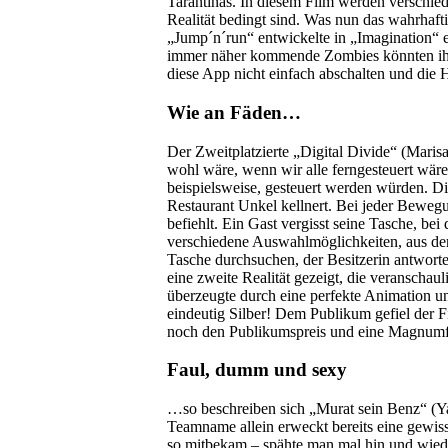
Tarantinas. In diesem Film werden verschied
Realität bedingt sind. Was nun das wahrhafti
„Jump´n´run“ entwickelte in „Imagination“ 
immer näher kommende Zombies könnten ihn gl
diese App nicht einfach abschalten und die 
Wie an Fäden…
Der Zweitplatzierte „Digital Divide“ (Maris
wohl wäre, wenn wir alle ferngesteuert wä
beispielsweise, gesteuert werden würden. D
Restaurant Unkel kellnert. Bei jeder Bewegun
befiehlt. Ein Gast vergisst seine Tasche, be
verschiedene Auswahlmöglichkeiten, aus denen
Tasche durchsuchen, der Besitzerin antwort
eine zweite Realität gezeigt, die veranschau
überzeugte durch eine perfekte Animation un
eindeutig Silber! Dem Publikum gefiel der Fi
noch den Publikumspreis und eine Magnumfl
Faul, dumm und sexy
…so beschreiben sich „Murat sein Benz“ (Yas
Teamname allein erweckt bereits eine gewis
so mitbekam – spähte man mal hin und wied