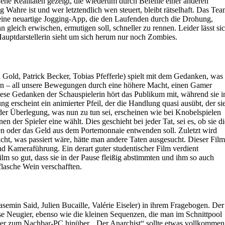
ene Realitäten gezeigt, die wiederum durch Befehle einer anderen
g Wahre ist und wer letztendlich wen steuert, bleibt rätselhaft. Das Te
eine neuartige Jogging-App, die den Laufenden durch die Drohung,
eich erwischen, ermutigen soll, schneller zu rennen. Leider lässt si
Hauptdarstellerin sieht um sich herum nur noch Zombies.
a Gold, Patrick Becker, Tobias Pfefferle) spielt mit dem Gedanken, was
ren – all unsere Bewegungen durch eine höhere Macht, einen Gamer
iese Gedanken der Schauspielerin hört das Publikum mit, während sie 
g erscheint ein animierter Pfeil, der die Handlung quasi ausübt, der si
i der Überlegung, was nun zu tun sei, erscheinen wie bei Knobelspielen
 der Spieler eine wählt. Dies geschieht bei jeder Tat, sei es, ob sie di
en oder das Geld aus dem Portemonnaie entwenden soll. Zuletzt wird
licht, was passiert wäre, hätte man andere Taten ausgesucht. Dieser Film
d Kameraführung. Ein derart guter studentischer Film verdient
lm so gut, dass sie in der Pause fleißig abstimmten und ihm so auch
asche Wein verschafften.
emin Said, Julien Bucaille, Valérie Eiseler) in ihrem Fragebogen. Der
se Neugier, ebenso wie die kleinen Sequenzen, die man im Schnittpool
er zum Nachbar-PC hinüber. „Der Anarchist“ sollte etwas vollkommen