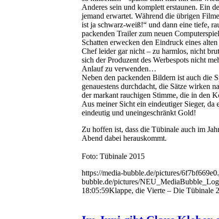
Anderes sein und komplett erstaunen. Ein d
jemand erwartet. Während die übrigen Filme
ist ja schwarz-weiß!“ und dann eine tiefe, 
packenden Trailer zum neuen Computerspiel 
Schatten erwecken den Eindruck eines alten 
Chef leider gar nicht – zu harmlos, nicht b
sich der Produzent des Werbespots nicht meh
Anlauf zu verwenden…
Neben den packenden Bildern ist auch die Sp
genauestens durchdacht, die Sätze wirken na
der markant rauchigen Stimme, die in den K
Aus meiner Sicht ein eindeutiger Sieger, da 
eindeutig und uneingeschränkt Gold!
Zu hoffen ist, dass die Tübinale auch im Jah
Abend dabei herauskommt.
Foto: Tübinale 2015
https://media-bubble.de/pictures/6f7bf669e0
bubble.de/pictures/NEU_MediaBubble_Log
18:05:59
Klappe, die Vierte – Die Tübinale 