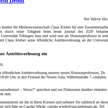
sein Debüt
Von Valerie He
s Institut für Medienwissenschaft Claus Kleber für eine Zusammenarbe
n durch seine Tätigkeit beim heute journal des ZDF bekann
er Universität Tübingen Jura und wird nun als Honorarprofessor in sei
d Claus Kleber seine öffentliche Antrittsvorlesung an der Universit
ur Antrittsvorlesung ein
ft,
zur öffentlichen Antrittsvorlesung unseres neuen Honorarprofessors, Dr.
18:00 Uhr, in den Festsaal der Neuen Aula, Wilhelmstraße 7, einladen
ournalismus! – Wozu?“ sprechen und zur Diskussion darüber einladen.
k statt.
mmunizieren sie ihn in Ihren Kreisen und nehmen Sie zahlreich an diese
ie sich bitte an Carolin Wiede, carolin.wiede@uni-tuebingen.de, Tel: