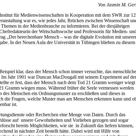
Von Jasmin M. Ger
Institut für Medienwissenschaften in Kooperation mit dem SWR zur 12
eranstaltung war es, wie jedes Jahr, Brücken zwischen Wissenschaft un
e Themen in der Medienbranche zu informieren. Bei der diesjährigen
efredakteurin der Wirtschaftswoche und Professorin für Medien- un
 „Der berechenbare Mensch – was die digitale Evolution mit unsere
fgabe. In der Neuen Aula der Universität in Tübingen blieben zu diesem
 Beispiel klar, dass der Mensch schon immer versuchte, das menschlich
n. Im Jahr 1901 war Duncan MacDougall mit seinem Experiment auf de
tellte er fest, dass der Mensch nach dem Tod 21 Gramm weniger wiegt
ele 21 Gramm wiegen muss. Während früher die Seele vermessen werden
en des Menschen ein Ordnungsmuster zu erschließen und dieses in
ich die Fragen, welche Muster man am Menschen erkennen kann und o
nbar ist.
 Ortungsdienste oder Recherchen eine Menge von Daten. Durch das
hlüsse auf unsere Gewohnheiten und Vorlieben gezogen und sogar
forscht bereits Möglichkeiten, wie sie in Zukunft das liefern können,
hend in nächster Zeit bestellt hätte. Dabei wird mit Hilfe von