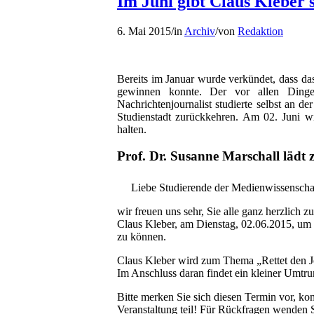
Im Juni gibt Claus Kleber 
6. Mai 2015
/
in
Archiv
/
von
Redaktion
Bereits im Januar wurde verkündet, dass da
gewinnen konnte. Der vor allen Dinge
Nachrichtenjournalist studierte selbst an d
Studienstadt zurückkehren. Am 02. Juni wir
halten.
Prof. Dr. Susanne Marschall lädt z
Liebe Studierende der Medienwissenscha
wir freuen uns sehr, Sie alle ganz herzlich 
Claus Kleber, am Dienstag, 02.06.2015, um 
zu können.
Claus Kleber wird zum Thema „Rettet den J
Im Anschluss daran findet ein kleiner Umtrun
Bitte merken Sie sich diesen Termin vor, ko
Veranstaltung teil! Für Rückfragen wenden S