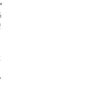
st
.
d
d
r
e
r
b