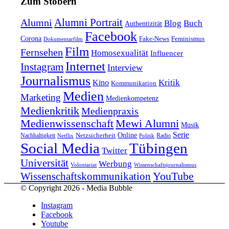
Zum Stöbern
Alumni Portrait
Alumni
Blog
Buch
Authentizität
Facebook
Corona
Feminismus
Fake-News
Dokumentarfilm
Film
Fernsehen
Homosexualität
Influencer
Internet
Instagram
Interview
Journalismus
Kritik
Kino
Kommunikation
Medien
Marketing
Medienkompetenz
Medienkritik
Medienpraxis
Medienwissenschaft
Mewi Alumni
Musik
Serie
Online
Nachhaltigkeit
Netzsicherheit
Radio
Netflix
Politik
Tübingen
Social Media
Twitter
Universität
Werbung
Volontariat
Wissenschaftsjournalismus
YouTube
Wissenschaftskommunikation
© Copyright 2026 - Media Bubble
Instagram
Facebook
Youtube