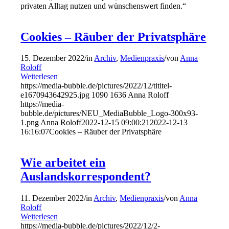
privaten Alltag nutzen und wünschenswert finden.“
Cookies – Räuber der Privatsphäre
15. Dezember 2022
/
in
Archiv
,
Medienpraxis
/
von
Anna
Roloff
Weiterlesen
https://media-bubble.de/pictures/2022/12/tititel-
e1670943642925.jpg
1090
1636
Anna Roloff
https://media-
bubble.de/pictures/NEU_MediaBubble_Logo-300x93-
1.png
Anna Roloff
2022-12-15 09:00:21
2022-12-13
16:16:07
Cookies – Räuber der Privatsphäre
Wie arbeitet ein
Auslandskorrespondent?
11. Dezember 2022
/
in
Archiv
,
Medienpraxis
/
von
Anna
Roloff
Weiterlesen
https://media-bubble.de/pictures/2022/12/2-