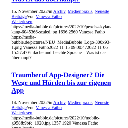
15. November 2022
/
in
Archiv
,
Medienpraxis
,
Neueste
Beiträge
/
von
Vanessa Fatho
Weiterlesen
https://media-bubble.de/pictures/2022/10/pexels-skylar-
kang-6045366-scaled.jpg
1696
2560
Vanessa Fatho
https://media-
bubble.de/pictures/NEU_MediaBubble_Logo-300x93-
1.png
Vanessa Fatho
2022-11-15 09:00:47
2022-11-06
15:57:47
Einfache und Leichte Sprache – Was ist das
überhaupt?
Traumberuf App-Designer? Die
Wege und Hürden bis zur eigenen
App
14. November 2022
/
in
Archiv
,
Medienpraxis
,
Neueste
Beiträge
/
von
Vanessa Fatho
Weiterlesen
https://media-bubble.de/pictures/2022/10/mobile-
g958fb9bfc_1920.jpg
1357
1920
Vanessa Fatho