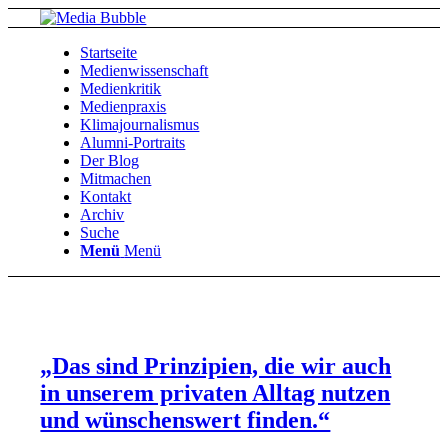
Startseite
Medienwissenschaft
Medienkritik
Medienpraxis
Klimajournalismus
Alumni-Portraits
Der Blog
Mitmachen
Kontakt
Archiv
Suche
Menü
Menü
„Das sind Prinzipien, die wir auch
in unserem privaten Alltag nutzen
und wünschenswert finden.“