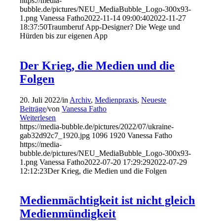
https://media-
bubble.de/pictures/NEU_MediaBubble_Logo-300x93-
1.png
Vanessa Fatho
2022-11-14 09:00:40
2022-11-27
18:37:50
Traumberuf App-Designer? Die Wege und
Hürden bis zur eigenen App
Der Krieg, die Medien und die
Folgen
20. Juli 2022
/
in
Archiv
,
Medienpraxis
,
Neueste
Beiträge
/
von
Vanessa Fatho
Weiterlesen
https://media-bubble.de/pictures/2022/07/ukraine-
gab32d92c7_1920.jpg
1096
1920
Vanessa Fatho
https://media-
bubble.de/pictures/NEU_MediaBubble_Logo-300x93-
1.png
Vanessa Fatho
2022-07-20 17:29:29
2022-07-29
12:12:23
Der Krieg, die Medien und die Folgen
Medienmächtigkeit ist nicht gleich
Medienmündigkeit