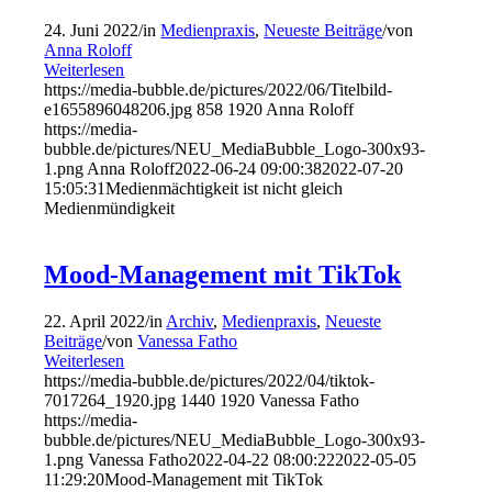
24. Juni 2022
/
in
Medienpraxis
,
Neueste Beiträge
/
von
Anna Roloff
Weiterlesen
https://media-bubble.de/pictures/2022/06/Titelbild-
e1655896048206.jpg
858
1920
Anna Roloff
https://media-
bubble.de/pictures/NEU_MediaBubble_Logo-300x93-
1.png
Anna Roloff
2022-06-24 09:00:38
2022-07-20
15:05:31
Medienmächtigkeit ist nicht gleich
Medienmündigkeit
Mood-Management mit TikTok
22. April 2022
/
in
Archiv
,
Medienpraxis
,
Neueste
Beiträge
/
von
Vanessa Fatho
Weiterlesen
https://media-bubble.de/pictures/2022/04/tiktok-
7017264_1920.jpg
1440
1920
Vanessa Fatho
https://media-
bubble.de/pictures/NEU_MediaBubble_Logo-300x93-
1.png
Vanessa Fatho
2022-04-22 08:00:22
2022-05-05
11:29:20
Mood-Management mit TikTok