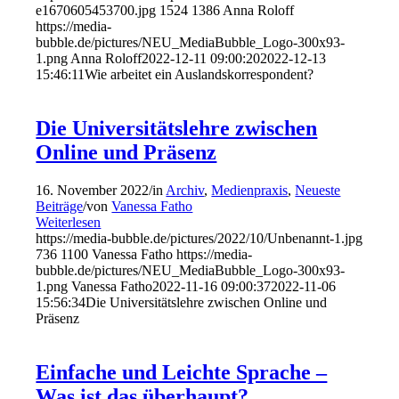
e1670605453700.jpg
1524
1386
Anna Roloff
https://media-
bubble.de/pictures/NEU_MediaBubble_Logo-300x93-
1.png
Anna Roloff
2022-12-11 09:00:20
2022-12-13
15:46:11
Wie arbeitet ein Auslandskorrespondent?
Die Universitätslehre zwischen
Online und Präsenz
16. November 2022
/
in
Archiv
,
Medienpraxis
,
Neueste
Beiträge
/
von
Vanessa Fatho
Weiterlesen
https://media-bubble.de/pictures/2022/10/Unbenannt-1.jpg
736
1100
Vanessa Fatho
https://media-
bubble.de/pictures/NEU_MediaBubble_Logo-300x93-
1.png
Vanessa Fatho
2022-11-16 09:00:37
2022-11-06
15:56:34
Die Universitätslehre zwischen Online und
Präsenz
Einfache und Leichte Sprache –
Was ist das überhaupt?