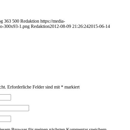
pg
363
500
Redaktion
https://media-
o-300x93-1.png
Redaktion
2012-08-09 21:26:24
2015-06-14
cht.
Erforderliche Felder sind mit
*
markiert
iesem Browser für meinen nächsten Kommentar speichern.