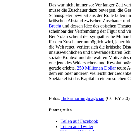
Das war nicht immer so: Vor langer Zeit vert
müsse die Zuschauer dazu bewegen, die Gese
Schauspieler bewusst aus der Rolle fallen u
kritischen Abstand zwischen Zuschauer und F
Brecht
und dessen Idee des epischen Theater
scheinbar der Verfremdung der Figur und vie
Bei Nolan scheint der sympathische Milliardä
für den Zuschauer unmöglich wird, jener Id
die Welt rettet, verliert sich die kritische D
unausweichlichen und unveränderbaren Schi
soziale Kontext und die wahren Motive des 
wie jene des Widersachers und Revolutionär
gerade erlebte,
250 Millionen Dollar
teure A
dem ein oder anderen vielleicht der Gedank
Spektakel ist das Kapital in einem solchen 
Fotos:
flickr/morningmagician
(CC BY 2.0) 
Eintrag teilen
Teilen auf Facebook
Teilen auf Twitter