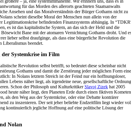
el größere – ja, eine systemimmanente. Wir erinnern uns, dass es in
twortung für das Morden des allerorts geachteten Staatsanwalts
tliche Ansehen und das Moralverständnis der Bürger Gothams nicht zu
 Nolans scheint dieselbe Moral der Menschen nun allein von der
 der Legitimationskrise befindenden Finanzsystems abhängig. In “TDKR
en, es ist das kapitalistische System, an das sich der Held und die
Bösewicht Bane mit der atomaren Vernichtung Gothams droht. Und e
rer lieber selbst draufginge, als dass eine bürgerliche Revolution die
n Liberalismus beendet.
 der Systemkrise im Film
istische Revolution selbst betrifft, so bedeutet diese scheinbar nicht
Zerstörung Gothams und damit die Zerstörung jeder möglichen Form ein
lich: In Nolans letztem Streich ist der Feind nur ein hoffnungsloser,
 allen Lebens näher liegt, als irgendeine neue, gesellschaftliche Ordnun
mieren. Schon der Philosoph und Kulturkritiker
Slavoj Zizek
hat 2005
od heute näher liegt, den Planeten Erde durch einen fiktiven Kometen
en, als den Weg aus der Systemkrise, oder eine Debatte konträrer
nend zu inszenieren. Der seit jeher beliebte Endzeitfilm liegt wieder vol
ng kontinuierlich jegliche Hoffnung auf eine politische Lösung der
und Nolan