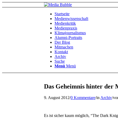
Startseite
Medienwissenschaft
Medienkritik
Medienpraxis
Klimajournalismus
Alumni-Portraits
Der Blog
Mitmachen
Kontakt
Archiv
Suche
Menü
Menü
Das Geheimnis hinter der
9. August 2012
/
0 Kommentare
/
in
Archiv
/
vo
Es ist sicher kaum möglich, “The Dark Knig