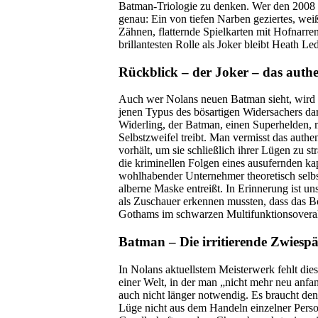
Batman-Triologie zu denken. Wer den 2008 er
genau: Ein von tiefen Narben geziertes, wei
Zähnen, flatternde Spielkarten mit Hofnarren 
brillantesten Rolle als Joker bleibt Heath Le
Rückblick – der Joker – das authe
Auch wer Nolans neuen Batman sieht, wird s
jenen Typus des bösartigen Widersachers da
Widerling, der Batman, einen Superhelden, m
Selbstzweifel treibt. Man vermisst das auth
vorhält, um sie schließlich ihrer Lügen zu s
die kriminellen Folgen eines ausufernden ka
wohlhabender Unternehmer theoretisch selbst
alberne Maske entreißt. In Erinnerung ist un
als Zuschauer erkennen mussten, dass das Bö
Gothams im schwarzen Multifunktionsoverall
Batman – Die irritierende Zwiespä
In Nolans aktuellstem Meisterwerk fehlt dies
einer Welt, in der man „nicht mehr neu anf
auch nicht länger notwendig. Es braucht den 
Lüge nicht aus dem Handeln einzelner Person