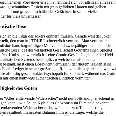
schienenen Vorgänger erlebt hat, erinnert sich vor allem an eines sehr
ß-rot geschminktes Gesicht mit grün gefärbten Haaren und gelben
darauf und grässlich schallendes Gelächter. In seiner vielleicht
dger für viele unvergessen.
ntische Böse
ich an die Figur des Jokers erinnern müssen. Gerade weil der Joker
rstellt, den man in “TDKR“ schmerzlich vermisst. Man vermisst den
it durchaus fragwürdigen Motiven und zwiespältiger Identität in den
entische Böse, das der versnobten Gesellschaft Gothams einen Spiegel
trafen. Und seien wir ehrlich – eine Comic-Geschichte, in der der Held
pitalistischen Systems bekämpft, zu welchen er als überaus
 beiträgt, lässt einen Bösewicht vermissen, der diesem Helden seine
s Heath Ledger in seiner großartigen Rolle vor allem geblieben, weil wi
se als lustig geschminkter Psychopath funktioniert, während das Gute
 nur einen halbwegs authentischen Eindruck vermittelt.
ltigkeit des Guten
er “Alles-entlarvende-Widersacher“ nicht nur vollständig, er scheint in
angen kann“, wie Selina Kyle alias Catwoman im Film bald bekennt,
entlarvenden Widersacher nicht, weil im letzten Teil der Trilogie die
en resultiert. Im neusten Batman-Film ist die Lüge, welche die