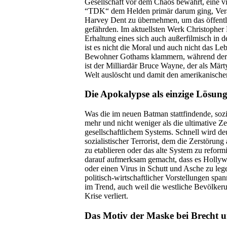
Gesellschaft vor dem Chaos bewahrt, eine vi
“TDK“ dem Helden primär darum ging, Veran
Harvey Dent zu übernehme
n, um das öffen
gefährden. Im aktuellsten Werk Christopher
Erhaltung eines sich auch außerfilmisch in
ist es nicht die Moral und auch nicht das Leb
Bewohner Gothams klammern, während der 
ist der Milliardär Bruce Wayne, der als Märty
Welt auslöscht und damit den amerikanische
Die Apokalypse als einzige Lösung
Was die im neuen Batman stattfindende, sozial
mehr und nicht weniger als die ultimative 
gesellschaftlichem Systems. Schnell wird deut
sozialistischer Terrorist, dem die Zerstörung
zu etablieren oder das alte System zu refor
darauf aufmerksam gemacht, dass es Hollywo
oder einen Virus in Schutt und Asche zu leg
politisch-wirtschaftlicher Vorstellungen span
im Trend, auch weil die westliche Bevölkeru
Krise verliert.
Das Motiv der Maske bei Brecht 