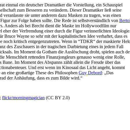
rat einmal ein deutscher Dramatiker die Vorstellung, ein Schauspiel
llschaft zum Besseren zu verändern. Dieser Dramatiker ließ seine
nd veranlasste sie unter anderem dazu Masken zu tragen, was einen
igur zur Folge haben sollte. Die Rede ist selbstverständlich von
Bertol
s. Anders als bei Brecht dient die Maske im Hollywoodfilm nur
l eher der Verfremdung einer durch die Figur verinnerlichten Ideologie
r Bruce Wayne so sehr mit der kapitalistischen Idee verhaftet, dass es
ee noch kritisch entgegenzutreten. Wenn in “TDKR“ der maskierte Hel
istanz des Zuschauers in der tragischen Darbietung eines in jedem Fall
cksals. Im Moment da Gotham die Auslöschung droht, spielen auch de
die Menschheit rettenden Finanzjongleurs genauso wenig eine Rolle,
s Bane. Im Moment des Abspanns zählt allein die Freude über das
ctionabenteuer. Und erst wenn im Kinosaal das Licht angeht, kommt
e an eine großartige These des Philosophen
Guy Debord
: „Das
Grad der Anhäufung, dass es zum Bilde wird.“
;
flickr/morningmagician
(CC BY 2.0)