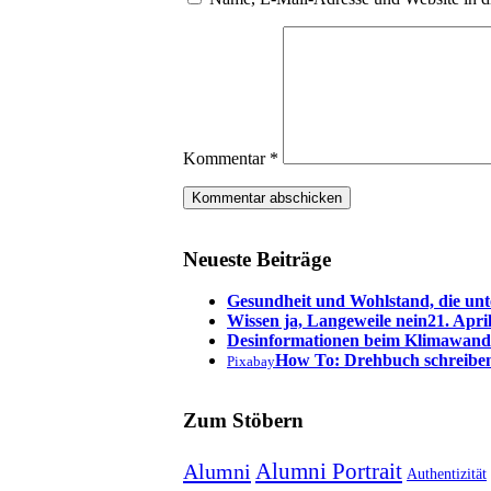
Kommentar
*
Neueste Beiträge
Gesundheit und Wohlstand, die unt
Wissen ja, Langeweile nein
21. Apri
Desinformationen beim Klimawand
How To: Drehbuch schreibe
Pixabay
Zum Stöbern
Alumni Portrait
Alumni
Authentizität