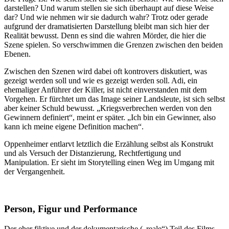
darstellen? Und warum stellen sie sich überhaupt auf diese Weise
dar? Und wie nehmen wir sie dadurch wahr? Trotz oder gerade
aufgrund der dramatisierten Darstellung bleibt man sich hier der
Realität bewusst. Denn es sind die wahren Mörder, die hier die
Szene spielen. So verschwimmen die Grenzen zwischen den beiden
Ebenen.
Zwischen den Szenen wird dabei oft kontrovers diskutiert, was
gezeigt werden soll und wie es gezeigt werden soll. Adi, ein
ehemaliger Anführer der Killer, ist nicht einverstanden mit dem
Vorgehen. Er fürchtet um das Image seiner Landsleute, ist sich selbst
aber keiner Schuld bewusst. „Kriegsverbrechen werden von den
Gewinnern definiert“, meint er später. „Ich bin ein Gewinner, also
kann ich meine eigene Definition machen“.
Oppenheimer entlarvt letztlich die Erzählung selbst als Konstrukt
und als Versuch der Distanzierung, Rechtfertigung und
Manipulation. Er sieht im Storytelling einen Weg im Umgang mit
der Vergangenheit.
Person, Figur und Performance
Der eher fiktive und der dokumentarische („reale“) Teil des Films