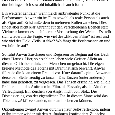
durchdringen sich sowohl inhaltlich als auch formal.
Ein weiterer zentraler, wenngleich ambivalenter Punkt ist die
Performance. Anwar tritt im Film sowohl als reale Person als auch
als Figur auf. Er ist außerdem in mehreren Rollen zu sehen. Dies
findet aber nicht klar getrennt auf den verschiedenen Ebenen statt.
Vielmehr kommt es auch hier zur Vermischung der Welten. Es stellt
sich wiederum die Frage: wie viel des „fiktiven Films“ ist real und
wie viel des Doku-Teils ist fake? Wo fängt die Performance an und
wo hört sie auf?
So führt Anwar Zuschauer und Regisseur zu Beginn auf das Dach
eines Hauses. Hier, so erzählt er, leben viele Geister. Allein an
diesem Ort habe er dutzende Menschen umgebracht. Die eigens
kreierte Methode des Tötens mit Draht hat sich bewährt. Anwar
führt sie direkt an einem Freund vor. Kurz darauf beginnt Anwar an
derselben Stelle freudig zu tanzen. Das Tanzen (unter anderem)
habe ihm geholfen, zu vergessen. Das Tanzen erscheint, wie all die
Prahlerei und das Auftreten im Film, als Fassade, als ein Akt der
Verleugnung. Ein Zeichen von Angst, nicht von Stolz. Die
Distanzierung von der eigentlichen Tat. In diesem Sinne wird das
Töten als „Akt“ verstanden, um damit leben zu können.
Oppenheimer zwingt Anwar durchweg zur Selbstreflektion, indem
er ihn immer wieder mit den Aufnahmen konfrontiert. Zunächst