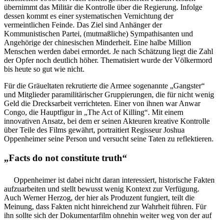
übernimmt das Militär die Kontrolle über die Regierung. Infolge
dessen kommt es einer systematischen Vernichtung der
vermeintlichen Feinde. Das Ziel sind Anhänger der
Kommunistischen Partei, (mutmaßliche) Sympathisanten und
Angehörige der chinesischen Minderheit. Eine halbe Million
Menschen werden dabei ermordet. Je nach Schätzung liegt die Zahl
der Opfer noch deutlich höher. Thematisiert wurde der Völkermord
bis heute so gut wie nicht.
Für die Gräueltaten rekrutierte die Armee sogenannte „Gangster“
und Mitglieder paramilitärischer Gruppierungen, die für nicht wenig
Geld die Drecksarbeit verrichteten. Einer von ihnen war Anwar
Congo, die Hauptfigur in „The Act of Killing“. Mit einem
innovativen Ansatz, bei dem er seinen Akteuren kreative Kontrolle
über Teile des Films gewährt, portraitiert Regisseur Joshua
Oppenheimer seine Person und versucht seine Taten zu reflektieren.
„Facts do not constitute truth“
Oppenheimer ist dabei nicht daran interessiert, historische Fakten
aufzuarbeiten und stellt bewusst wenig Kontext zur Verfügung.
Auch Werner Herzog, der hier als Produzent fungiert, teilt die
Meinung, dass Fakten nicht hinreichend zur Wahrheit führen. Für
ihn sollte sich der Dokumentarfilm ohnehin weiter weg von der auf