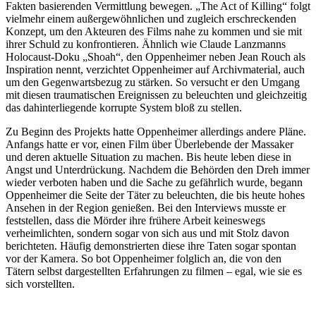
Fakten basierenden Vermittlung bewegen. „The Act of Killing“ folgt
vielmehr einem außergewöhnlichen und zugleich erschreckenden
Konzept, um den Akteuren des Films nahe zu kommen und sie mit
ihrer Schuld zu konfrontieren. Ähnlich wie Claude Lanzmanns
Holocaust-Doku „Shoah“, den Oppenheimer neben Jean Rouch als
Inspiration nennt, verzichtet Oppenheimer auf Archivmaterial, auch
um den Gegenwartsbezug zu stärken. So versucht er den Umgang
mit diesen traumatischen Ereignissen zu beleuchten und gleichzeitig
das dahinterliegende korrupte System bloß zu stellen.
Zu Beginn des Projekts hatte Oppenheimer allerdings andere Pläne.
Anfangs hatte er vor, einen Film über Überlebende der Massaker
und deren aktuelle Situation zu machen. Bis heute leben diese in
Angst und Unterdrückung. Nachdem die Behörden den Dreh immer
wieder verboten haben und die Sache zu gefährlich wurde, begann
Oppenheimer die Seite der Täter zu beleuchten, die bis heute hohes
Ansehen in der Region genießen. Bei den Interviews musste er
feststellen, dass die Mörder ihre frühere Arbeit keineswegs
verheimlichten, sondern sogar von sich aus und mit Stolz davon
berichteten. Häufig demonstrierten diese ihre Taten sogar spontan
vor der Kamera. So bot Oppenheimer folglich an, die von den
Tätern selbst dargestellten Erfahrungen zu filmen – egal, wie sie es
sich vorstellten.