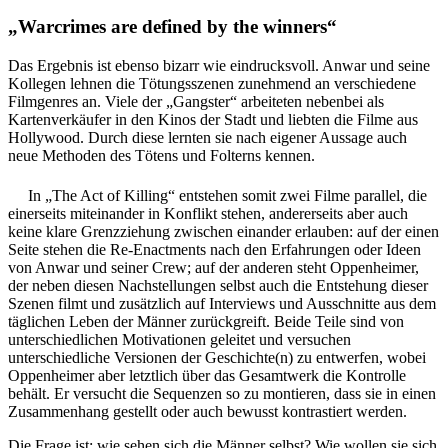
„Warcrimes are defined by the winners“
Das Ergebnis ist ebenso bizarr wie eindrucksvoll. Anwar und seine
Kollegen lehnen die Tötungsszenen zunehmend an verschiedene
Filmgenres an. Viele der „Gangster“ arbeiteten nebenbei als
Kartenverkäufer in den Kinos der Stadt und liebten die Filme aus
Hollywood. Durch diese lernten sie nach eigener Aussage auch
neue Methoden des Tötens und Folterns kennen.
In „The Act of Killing“ entstehen somit zwei Filme parallel, die
einerseits miteinander in Konflikt stehen, andererseits aber auch
keine klare Grenzziehung zwischen einander erlauben: auf der einen
Seite stehen die Re-Enactments nach den Erfahrungen oder Ideen
von Anwar und seiner Crew; auf der anderen steht Oppenheimer,
der neben diesen Nachstellungen selbst auch die Entstehung dieser
Szenen filmt und zusätzlich auf Interviews und Ausschnitte aus dem
täglichen Leben der Männer zurückgreift. Beide Teile sind von
unterschiedlichen Motivationen geleitet und versuchen
unterschiedliche Versionen der Geschichte(n) zu entwerfen, wobei
Oppenheimer aber letztlich über das Gesamtwerk die Kontrolle
behält. Er versucht die Sequenzen so zu montieren, dass sie in einen
Zusammenhang gestellt oder auch bewusst kontrastiert werden.
Die Frage ist: wie sehen sich die Männer selbst? Wie wollen sie sich