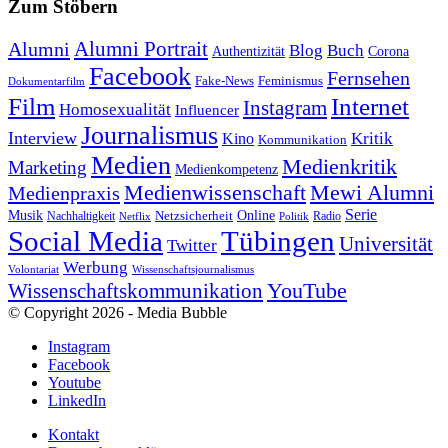
Zum Stöbern
Alumni Portrait
Alumni
Blog
Buch
Authentizität
Corona
Facebook
Fernsehen
Feminismus
Fake-News
Dokumentarfilm
Internet
Film
Instagram
Homosexualität
Influencer
Journalismus
Interview
Kritik
Kino
Kommunikation
Medien
Medienkritik
Marketing
Medienkompetenz
Medienwissenschaft
Mewi Alumni
Medienpraxis
Serie
Online
Musik
Nachhaltigkeit
Netzsicherheit
Radio
Netflix
Politik
Tübingen
Social Media
Universität
Twitter
Werbung
Volontariat
Wissenschaftsjournalismus
YouTube
Wissenschaftskommunikation
© Copyright 2026 - Media Bubble
Instagram
Facebook
Youtube
LinkedIn
Kontakt