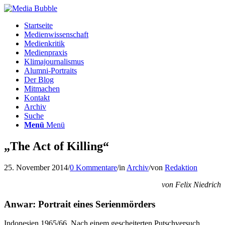
Startseite
Medienwissenschaft
Medienkritik
Medienpraxis
Klimajournalismus
Alumni-Portraits
Der Blog
Mitmachen
Kontakt
Archiv
Suche
Menü
Menü
„The Act of Killing“
25. November 2014
/
0 Kommentare
/
in
Archiv
/
von
Redaktion
von Felix Niedrich
Anwar: Portrait eines Serienmörders
Indonesien 1965/66. Nach einem gescheiterten Putschversuch