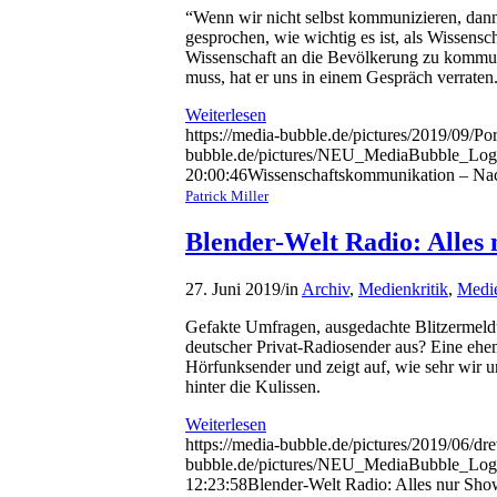
“Wenn wir nicht selbst kommunizieren, dann
gesprochen, wie wichtig es ist, als Wisse
Wissenschaft an die Bevölkerung zu kommuni
muss, hat er uns in einem Gespräch verraten
Weiterlesen
https://media-bubble.de/pictures/2019/09/Port
bubble.de/pictures/NEU_MediaBubble_Log
20:00:46
Wissenschaftskommunikation – Nac
Patrick Miller
Blender-Welt Radio: Alles
27. Juni 2019
/
in
Archiv
,
Medienkritik
,
Medie
Gefakte Umfragen, ausgedachte Blitzermeldu
deutscher Privat-Radiosender aus? Eine ehem
Hörfunksender und zeigt auf, wie sehr wir un
hinter die Kulissen.
Weiterlesen
https://media-bubble.de/pictures/2019/06/dr
bubble.de/pictures/NEU_MediaBubble_Log
12:23:58
Blender-Welt Radio: Alles nur Sh