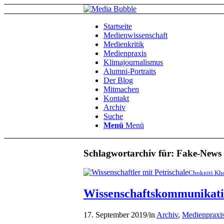
Startseite
Medienwissenschaft
Medienkritik
Medienpraxis
Klimajournalismus
Alumni-Portraits
Der Blog
Mitmachen
Kontakt
Archiv
Suche
Menü
Menü
Schlagwortarchiv für:
Fake-News
Chokniti Kh
Wissenschaftskommunikati
17. September 2019
/
in
Archiv
,
Medienpraxi