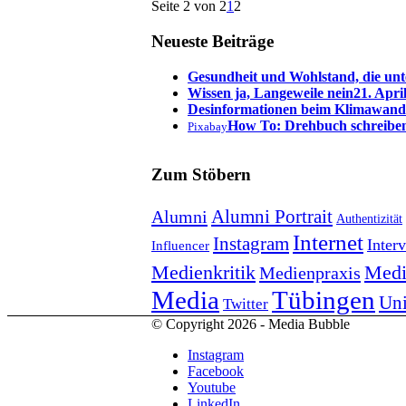
Seite 2 von 2
1
2
Neueste Beiträge
Gesundheit und Wohlstand, die unt
Wissen ja, Langeweile nein
21. Apri
Desinformationen beim Klimawand
How To: Drehbuch schreibe
Pixabay
Zum Stöbern
Alumni Portrait
Alumni
Authentizität
Internet
Instagram
Inter
Influencer
Medienkritik
Medi
Medienpraxis
Tübingen
Media
Uni
Twitter
© Copyright 2026 - Media Bubble
Instagram
Facebook
Youtube
LinkedIn