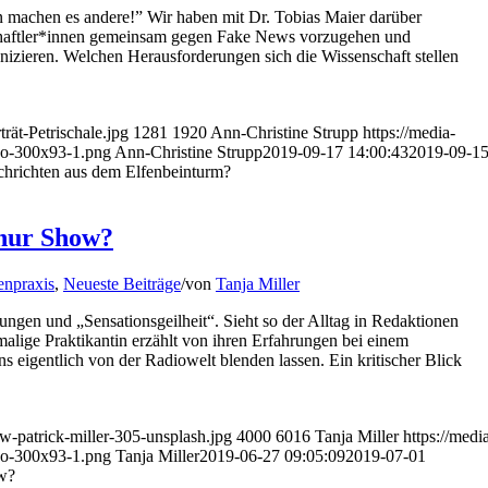
 machen es andere!” Wir haben mit Dr. Tobias Maier darüber
nschaftler*innen gemeinsam gegen Fake News vorzugehen und
zieren. Welchen Herausforderungen sich die Wissenschaft stellen
.
rät-Petrischale.jpg
1281
1920
Ann-Christine Strupp
https://media-
o-300x93-1.png
Ann-Christine Strupp
2019-09-17 14:00:43
2019-09-1
hrichten aus dem Elfenbeinturm?
 nur Show?
npraxis
,
Neueste Beiträge
/
von
Tanja Miller
ngen und „Sensationsgeilheit“. Sieht so der Alltag in Redaktionen
alige Praktikantin erzählt von ihren Erfahrungen bei einem
s eigentlich von der Radiowelt blenden lassen. Ein kritischer Blick
ew-patrick-miller-305-unsplash.jpg
4000
6016
Tanja Miller
https://medi
o-300x93-1.png
Tanja Miller
2019-06-27 09:05:09
2019-07-01
ow?