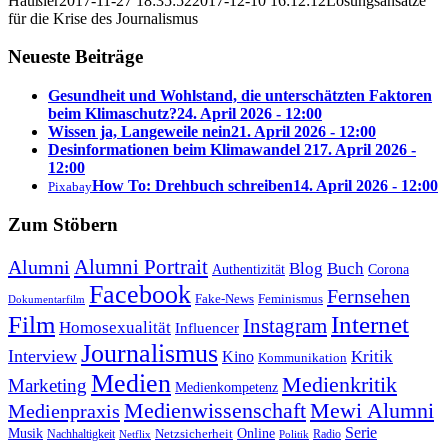
Häußler
2017-11-27 18:35:52
2017-12-10 16:12:12
Lösungsansätze
für die Krise des Journalismus
Neueste Beiträge
Gesundheit und Wohlstand, die unterschätzten Faktoren
beim Klimaschutz?
24. April 2026 - 12:00
Wissen ja, Langeweile nein
21. April 2026 - 12:00
Desinformationen beim Klimawandel 2
17. April 2026 -
12:00
How To: Drehbuch schreiben
14. April 2026 - 12:00
Pixabay
Zum Stöbern
Alumni Portrait
Alumni
Blog
Buch
Authentizität
Corona
Facebook
Fernsehen
Feminismus
Fake-News
Dokumentarfilm
Internet
Film
Instagram
Homosexualität
Influencer
Journalismus
Interview
Kritik
Kino
Kommunikation
Medien
Medienkritik
Marketing
Medienkompetenz
Medienwissenschaft
Mewi Alumni
Medienpraxis
Serie
Online
Musik
Nachhaltigkeit
Netzsicherheit
Radio
Netflix
Politik