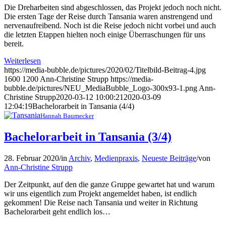
Die Dreharbeiten sind abgeschlossen, das Projekt jedoch noch nicht.
Die ersten Tage der Reise durch Tansania waren anstrengend und
nervenaufreibend. Noch ist die Reise jedoch nicht vorbei und auch
die letzten Etappen hielten noch einige Überraschungen für uns
bereit.
Weiterlesen
https://media-bubble.de/pictures/2020/02/Titelbild-Beitrag-4.jpg
1600
1200
Ann-Christine Strupp
https://media-
bubble.de/pictures/NEU_MediaBubble_Logo-300x93-1.png
Ann-
Christine Strupp
2020-03-12 10:00:21
2020-03-09
12:04:19
Bachelorarbeit in Tansania (4/4)
Hannah Baumecker
Bachelorarbeit in Tansania (3/4)
28. Februar 2020
/
in
Archiv
,
Medienpraxis
,
Neueste Beiträge
/
von
Ann-Christine Strupp
Der Zeitpunkt, auf den die ganze Gruppe gewartet hat und warum
wir uns eigentlich zum Projekt angemeldet haben, ist endlich
gekommen! Die Reise nach Tansania und weiter in Richtung
Bachelorarbeit geht endlich los…