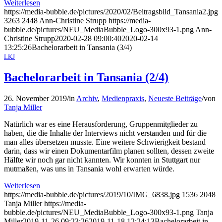
Weiterlesen
https://media-bubble.de/pictures/2020/02/Beitragsbild_Tansania2.jpg
3263
2448
Ann-Christine Strupp
https://media-
bubble.de/pictures/NEU_MediaBubble_Logo-300x93-1.png
Ann-
Christine Strupp
2020-02-28 09:00:40
2020-02-14
13:25:26
Bachelorarbeit in Tansania (3/4)
LKJ
Bachelorarbeit in Tansania (2/4)
26. November 2019
/
in
Archiv
,
Medienpraxis
,
Neueste Beiträge
/
von
Tanja Miller
Natürlich war es eine Herausforderung, Gruppenmitglieder zu
haben, die die Inhalte der Interviews nicht verstanden und für die
man alles übersetzen musste. Eine weitere Schwierigkeit bestand
darin, dass wir einen Dokumentarfilm planen sollten, dessen zweite
Hälfte wir noch gar nicht kannten. Wir konnten in Stuttgart nur
mutmaßen, was uns in Tansania wohl erwarten würde.
Weiterlesen
https://media-bubble.de/pictures/2019/10/IMG_6838.jpg
1536
2048
Tanja Miller
https://media-
bubble.de/pictures/NEU_MediaBubble_Logo-300x93-1.png
Tanja
Miller
2019-11-26 09:23:26
2019-11-18 12:24:13
Bachelorarbeit in