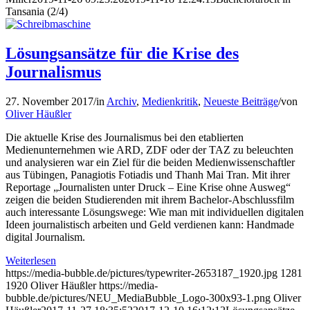
Tansania (2/4)
Lösungsansätze für die Krise des
Journalismus
27. November 2017
/
in
Archiv
,
Medienkritik
,
Neueste Beiträge
/
von
Oliver Häußler
Die aktuelle Krise des Journalismus bei den etablierten
Medienunternehmen wie ARD, ZDF oder der TAZ zu beleuchten
und analysieren war ein Ziel für die beiden Medienwissenschaftler
aus Tübingen, Panagiotis Fotiadis und Thanh Mai Tran. Mit ihrer
Reportage „Journalisten unter Druck – Eine Krise ohne Ausweg“
zeigen die beiden Studierenden mit ihrem Bachelor-Abschlussfilm
auch interessante Lösungswege: Wie man mit individuellen digitalen
Ideen journalistisch arbeiten und Geld verdienen kann: Handmade
digital Journalism.
Weiterlesen
https://media-bubble.de/pictures/typewriter-2653187_1920.jpg
1281
1920
Oliver Häußler
https://media-
bubble.de/pictures/NEU_MediaBubble_Logo-300x93-1.png
Oliver