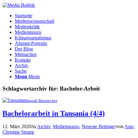
Startseite
Medienwissenschaft
Medienkritik
Medienpraxis
Klimajournalismus
Alumni-Portraits
Der Blog
Mitmachen
Kontakt
Archiv
Suche
Menü
Menü
Schlagwortarchiv für:
Bachelor-Arbeit
Hannah Baumecker
Bachelorarbeit in Tansania (4/4)
12. März 2020
/
in
Archiv
,
Medienpraxis
,
Neueste Beiträge
/
von
Ann-
Christine Strupp