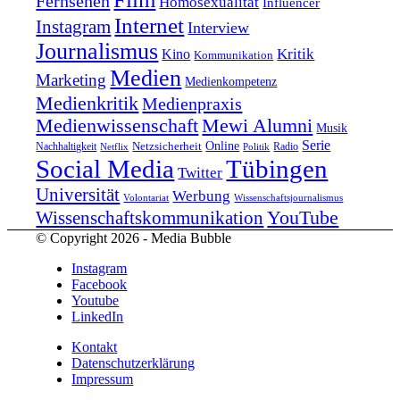
Fernsehen
Homosexualität
Influencer
Internet
Instagram
Interview
Journalismus
Kritik
Kino
Kommunikation
Medien
Marketing
Medienkompetenz
Medienkritik
Medienpraxis
Medienwissenschaft
Mewi Alumni
Musik
Serie
Online
Nachhaltigkeit
Netzsicherheit
Radio
Netflix
Politik
Tübingen
Social Media
Twitter
Universität
Werbung
Volontariat
Wissenschaftsjournalismus
YouTube
Wissenschaftskommunikation
© Copyright 2026 - Media Bubble
Instagram
Facebook
Youtube
LinkedIn
Kontakt
Datenschutzerklärung
Impressum