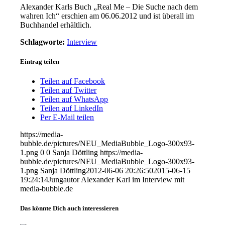
Alexander Karls Buch „Real Me – Die Suche nach dem
wahren Ich“ erschien am 06.06.2012 und ist überall im
Buchhandel erhältlich.
Schlagworte:
Interview
Eintrag teilen
Teilen auf Facebook
Teilen auf Twitter
Teilen auf WhatsApp
Teilen auf LinkedIn
Per E-Mail teilen
https://media-
bubble.de/pictures/NEU_MediaBubble_Logo-300x93-
1.png
0
0
Sanja Döttling
https://media-
bubble.de/pictures/NEU_MediaBubble_Logo-300x93-
1.png
Sanja Döttling
2012-06-06 20:26:50
2015-06-15
19:24:14
Jungautor Alexander Karl im Interview mit
media-bubble.de
Das könnte Dich auch interessieren