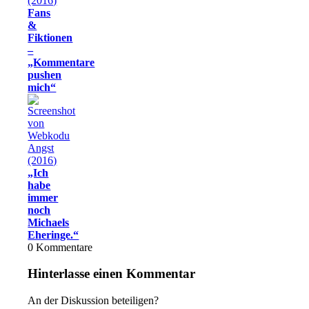
Fans
&
Fiktionen
–
„Kommentare
pushen
mich“
„Ich
habe
immer
noch
Michaels
Eheringe.“
0
Kommentare
Hinterlasse einen Kommentar
An der Diskussion beteiligen?