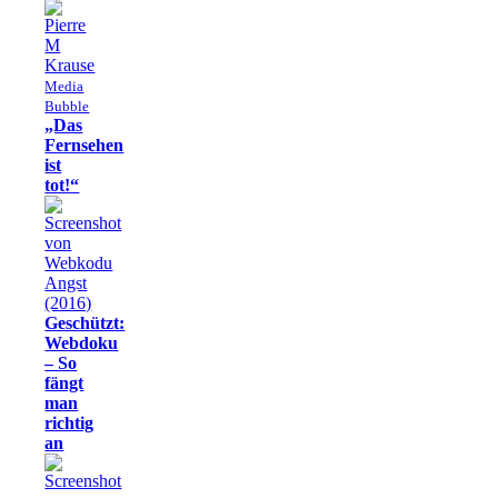
Media
Bubble
„Das
Fernsehen
ist
tot!“
Geschützt:
Webdoku
– So
fängt
man
richtig
an