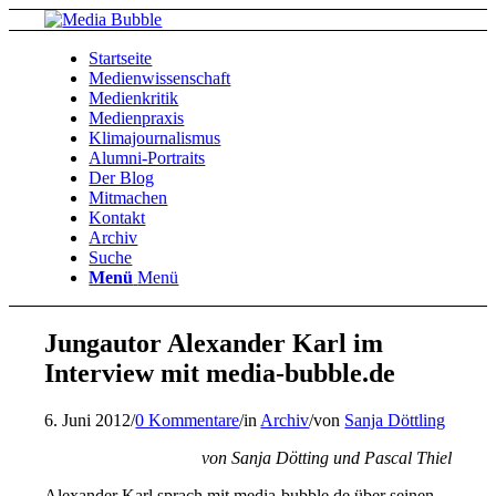
Startseite
Medienwissenschaft
Medienkritik
Medienpraxis
Klimajournalismus
Alumni-Portraits
Der Blog
Mitmachen
Kontakt
Archiv
Suche
Menü
Menü
Jungautor Alexander Karl im
Interview mit media-bubble.de
6. Juni 2012
/
0 Kommentare
/
in
Archiv
/
von
Sanja Döttling
von Sanja Dötting und Pascal Thiel
Alexander Karl sprach mit media-bubble.de über seinen