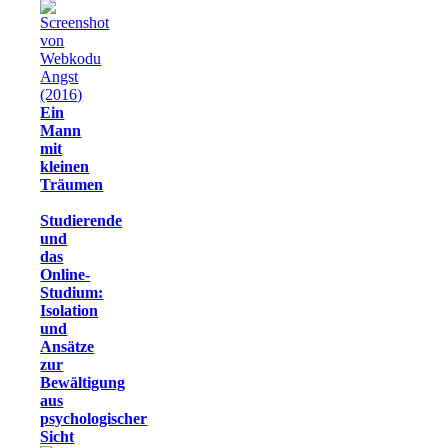
Ein
Mann
mit
kleinen
Träumen
Studierende
und
das
Online-
Studium:
Isolation
und
Ansätze
zur
Bewältigung
aus
psychologischer
Sicht