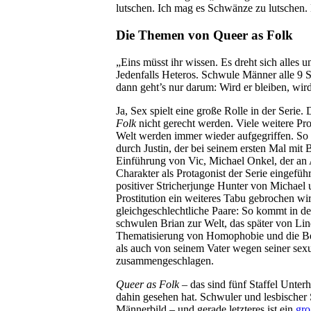
lutschen. Ich mag es Schwänze zu lutschen. 
Die Themen von Queer as Folk
„Eins müsst ihr wissen. Es dreht sich alles 
Jedenfalls Heteros. Schwule Männer alle 9 S
dann geht’s nur darum: Wird er bleiben, wird
Ja, Sex spielt eine große Rolle in der Serie
Folk
nicht gerecht werden. Viele weitere P
Welt werden immer wieder aufgegriffen. So 
durch Justin, der bei seinem ersten Mal mit
Einführung von Vic, Michael Onkel, der an A
Charakter als Protagonist der Serie eingeführ
positiver Stricherjunge Hunter von Michael 
Prostitution ein weiteres Tabu gebrochen wi
gleichgeschlechtliche Paare: So kommt in de
schwulen Brian zur Welt, das später von Lind
Thematisierung von Homophobie und die Bes
als auch von seinem Vater wegen seiner sexue
zusammengeschlagen.
Queer as Folk
– das sind fünf Staffel Unter
dahin gesehen hat. Schwuler und lesbischer 
Männerbild – und gerade letzteres ist ein
gro