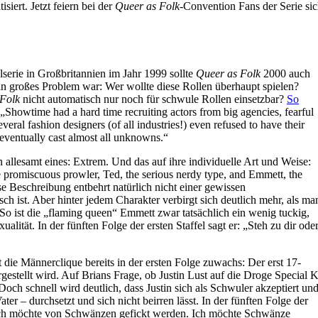
ert. Jetzt feiern bei der
Queer as Folk
-Convention Fans der Serie si
serie in Großbritannien im Jahr 1999 sollte
Queer as Folk
2000 auch
 großes Problem war: Wer wollte diese Rollen überhaupt spielen?
Folk
nicht automatisch nur noch für schwule Rollen einsetzbar?
So
 „Showtime had a hard time recruiting actors from big agencies, fearful
everal fashion designers (of all industries!) even refused to have their
 eventually cast almost all unknowns.“
allesamt eines: Extrem. Und das auf ihre individuelle Art und Weise:
he promiscuous prowler, Ted, the serious nerdy type, and Emmett, the
se Beschreibung entbehrt natürlich nicht einer gewissen
lsch ist. Aber hinter jedem Charakter verbirgt sich deutlich mehr, als ma
So ist die „flaming queen“ Emmett zwar tatsächlich ein wenig tuckig,
alität. In der fünften Folge der ersten Staffel sagt er: „Steh zu dir ode
e Männerclique bereits in der ersten Folge zuwachs: Der erst 17-
argestellt wird. Auf Brians Frage, ob Justin Lust auf die Droge Special 
Doch schnell wird deutlich, dass Justin sich als Schwuler akzeptiert un
er – durchsetzt und sich nicht beirren lässt. In der fünften Folge der
. Ich möchte von Schwänzen gefickt werden. Ich möchte Schwänze