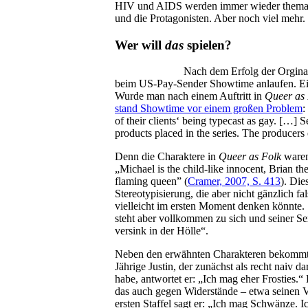
HIV und AIDS werden immer wieder thematisi
und die Protagonisten. Aber noch viel mehr.
Wer will
das
spielen?
Nach dem Erfolg der Orginal
beim US-Pay-Sender Showtime anlaufen. Ein
Wurde man nach einem Auftritt in
Queer as 
stand Showtime vor einem großen Problem
:
of their clients‘ being typecast as gay. […] S
products placed in the series. The producers
Denn die Charaktere in
Queer as Folk
waren 
„Michael is the child-like innocent, Brian t
flaming queen” (
Cramer, 2007, S. 413
). Die
Stereotypisierung, die aber nicht gänzlich fa
vielleicht im ersten Moment denken könnte. 
steht aber vollkommen zu sich und seiner Sexu
versink in der Hölle“.
Neben den erwähnten Charakteren bekommt di
Jährige Justin, der zunächst als recht naiv d
habe, antwortet er: „Ich mag eher Frosties.“ 
das auch gegen Widerstände – etwa seinen Vat
ersten Staffel sagt er: „Ich mag Schwänze