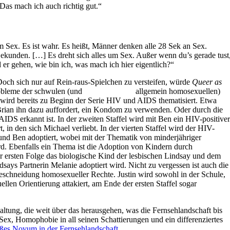
Das mach ich auch richtig gut.“
um Sex. Es ist wahr. Es heißt, Männer denken alle 28 Sek an Sex.
ekunden. […] Es dreht sich alles um Sex. Außer wenn du’s gerade tust
 er gehen, wie bin ich, was mach ich hier eigentlich?“
. Doch sich nur auf Rein-raus-Spielchen zu versteifen, würde
Queer as
robleme der schwulen (und
allgemein homosexuellen)
wird bereits zu Beginn der Serie HIV und AIDS thematisiert. Etwa
 Brian ihn dazu auffordert, ein Kondom zu verwenden. Oder durch die
IDS erkannt ist. In der zweiten Staffel wird mit Ben ein HIV-positiver
t, in den sich Michael verliebt. In der vierten Staffel wird der HIV-
und Ben adoptiert, wobei mit der Thematik von minderjähriger
rd. Ebenfalls ein Thema ist die Adoption von Kindern durch
r ersten Folge das biologische Kind der lesbischen Lindsay und dem
says Partnerin Melanie adoptiert wird. Nicht zu vergessen ist auch die
chneidung homosexueller Rechte. Justin wird sowohl in der Schule,
llen Orientierung attakiert, am Ende der ersten Staffel sogar
haltung, die weit über das herausgehen, was die Fernsehlandschaft bis
Sex, Homophobie in all seinen Schattierungen und ein differenziertes
ßes Novum in der Fernsehlandschaft
.