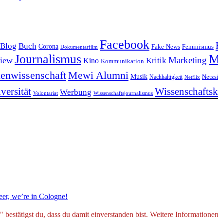
Facebook
Blog
Buch
Corona
Feminismus
Fake-News
Dokumentarfilm
Journalismus
M
Marketing
view
Kritik
Kino
Kommunikation
enwissenschaft
Mewi Alumni
Musik
Nachhaltigkeit
Netzs
Netflix
versität
Wissenschafts
Werbung
Volontariat
Wissenschaftsjournalismus
er, we’re in Cologne!
estätigst du, dass du damit einverstanden bist. Weitere Informationen