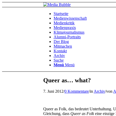
Startseite
Medienwissenschaft
Medienkritik
Medienpraxis
Klimajournalismus
Alumni-Portraits
Der Blog
Mitmachen
Kontakt
Archiv
Suche
Menü
Menü
Queer as… what?
7. Juni 2012
/
0 Kommentare
/
in
Archiv
/
von
A
Queer as Folk, das bedeutet Unterhaltung. 
Gleichung, dass
Queer as Folk
eine einzige