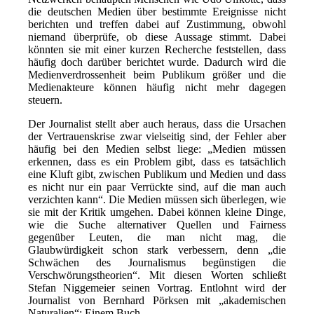
die deutschen Medien über bestimmte Ereignisse nicht
berichten und treffen dabei auf Zustimmung, obwohl
niemand überprüfe, ob diese Aussage stimmt. Dabei
könnten sie mit einer kurzen Recherche feststellen, dass
häufig doch darüber berichtet wurde. Dadurch wird die
Medienverdrossenheit beim Publikum größer und die
Medienakteure können häufig nicht mehr dagegen
steuern.
Der Journalist stellt aber auch heraus, dass die Ursachen
der Vertrauenskrise zwar vielseitig sind, der Fehler aber
häufig bei den Medien selbst liege: „Medien müssen
erkennen, dass es ein Problem gibt, dass es tatsächlich
eine Kluft gibt, zwischen Publikum und Medien und dass
es nicht nur ein paar Verrückte sind, auf die man auch
verzichten kann“. Die Medien müssen sich überlegen, wie
sie mit der Kritik umgehen. Dabei können kleine Dinge,
wie die Suche alternativer Quellen und Fairness
gegenüber Leuten, die man nicht mag, die
Glaubwürdigkeit schon stark verbessern, denn „die
Schwächen des Journalismus begünstigen die
Verschwörungstheorien“. Mit diesen Worten schließt
Stefan Niggemeier seinen Vortrag. Entlohnt wird der
Journalist von Bernhard Pörksen mit „akademischen
Naturalien“: Einem Buch.