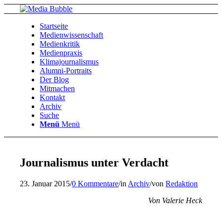
Startseite
Medienwissenschaft
Medienkritik
Medienpraxis
Klimajournalismus
Alumni-Portraits
Der Blog
Mitmachen
Kontakt
Archiv
Suche
Menü
Menü
Journalismus unter Verdacht
23. Januar 2015
/
0 Kommentare
/
in
Archiv
/
von
Redaktion
Von Valerie Heck