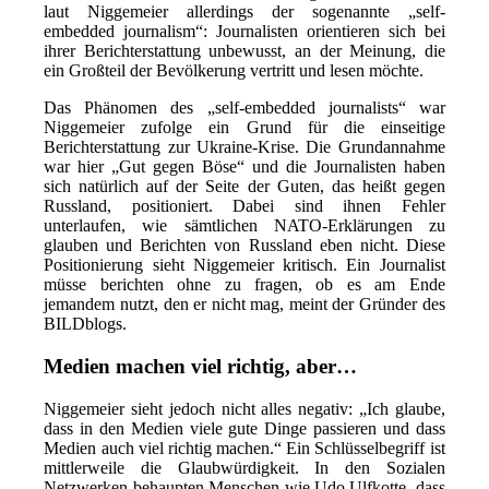
laut Niggemeier allerdings der sogenannte „self-
embedded journalism“: Journalisten orientieren sich bei
ihrer Berichterstattung unbewusst, an der Meinung, die
ein Großteil der Bevölkerung vertritt und lesen möchte.
Das Phänomen des „self-embedded journalists“ war
Niggemeier zufolge ein Grund für die einseitige
Berichterstattung zur Ukraine-Krise. Die Grundannahme
war hier „Gut gegen Böse“ und die Journalisten haben
sich natürlich auf der Seite der Guten, das heißt gegen
Russland, positioniert. Dabei sind ihnen Fehler
unterlaufen, wie sämtlichen NATO-Erklärungen zu
glauben und Berichten von Russland eben nicht. Diese
Positionierung sieht Niggemeier kritisch. Ein Journalist
müsse berichten ohne zu fragen, ob es am Ende
jemandem nutzt, den er nicht mag, meint der Gründer des
BILDblogs.
Medien machen viel richtig, aber…
Niggemeier sieht jedoch nicht alles negativ: „Ich glaube,
dass in den Medien viele gute Dinge passieren und dass
Medien auch viel richtig machen.“ Ein Schlüsselbegriff ist
mittlerweile die Glaubwürdigkeit. In den Sozialen
Netzwerken behaupten Menschen wie Udo Ulfkotte, dass