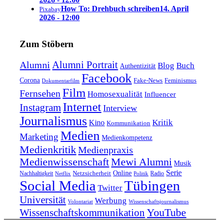
How To: Drehbuch schreiben
14. April
Pixabay
2026 - 12:00
Zum Stöbern
Alumni Portrait
Alumni
Blog
Buch
Authentizität
Facebook
Corona
Feminismus
Fake-News
Dokumentarfilm
Film
Fernsehen
Homosexualität
Influencer
Internet
Instagram
Interview
Journalismus
Kritik
Kino
Kommunikation
Medien
Marketing
Medienkompetenz
Medienkritik
Medienpraxis
Medienwissenschaft
Mewi Alumni
Musik
Serie
Online
Nachhaltigkeit
Netzsicherheit
Radio
Netflix
Politik
Tübingen
Social Media
Twitter
Universität
Werbung
Volontariat
Wissenschaftsjournalismus
YouTube
Wissenschaftskommunikation