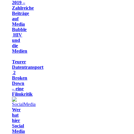
2019 –
Zahlreiche
Beiträge
auf
Media
Bubble
HIV
und
die
Medien
Teurer
Datentransport
2
Broken
Down
– eine
Filmkritik
Wer
hat
hier
Social
Media