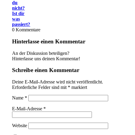
du
nicht?
Ist dir
was
passiert?
0
Kommentare
Hinterlasse einen Kommentar
An der Diskussion beteiligen?
Hinterlasse uns deinen Kommentar!
Schreibe einen Kommentar
Deine E-Mail-Adresse wird nicht veröffentlicht.
Erforderliche Felder sind mit
*
markiert
Name
*
E-Mail-Adresse
*
Website