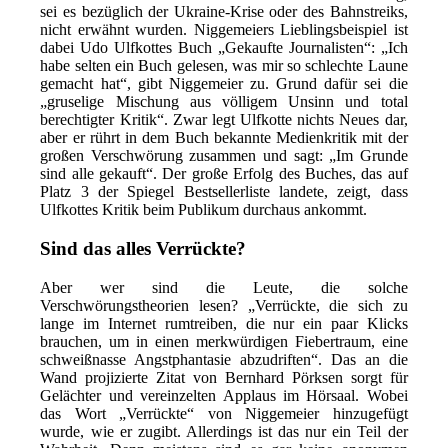
sei es bezüglich der Ukraine-Krise oder des Bahnstreiks,
nicht erwähnt wurden. Niggemeiers Lieblingsbeispiel ist
dabei Udo Ulfkottes Buch „Gekaufte Journalisten“: „Ich
habe selten ein Buch gelesen, was mir so schlechte Laune
gemacht hat“, gibt Niggemeier zu. Grund dafür sei die
„gruselige Mischung aus völligem Unsinn und total
berechtigter Kritik“. Zwar legt Ulfkotte nichts Neues dar,
aber er rührt in dem Buch bekannte Medienkritik mit der
großen Verschwörung zusammen und sagt: „Im Grunde
sind alle gekauft“. Der große Erfolg des Buches, das auf
Platz 3 der Spiegel Bestsellerliste landete, zeigt, dass
Ulfkottes Kritik beim Publikum durchaus ankommt.
Sind das alles Verrückte?
Aber wer sind die Leute, die solche
Verschwörungstheorien lesen? „Verrückte, die sich zu
lange im Internet rumtreiben, die nur ein paar Klicks
brauchen, um in einen merkwürdigen Fiebertraum, eine
schweißnasse Angstphantasie abzudriften“. Das an die
Wand projizierte Zitat von Bernhard Pörksen sorgt für
Gelächter und vereinzelten Applaus im Hörsaal. Wobei
das Wort „Verrückte“ von Niggemeier hinzugefügt
wurde, wie er zugibt. Allerdings ist das nur ein Teil der