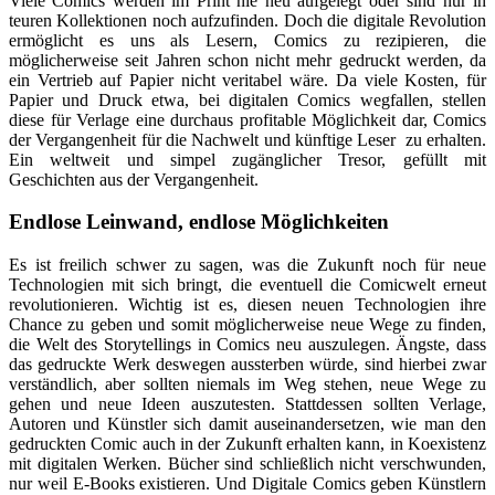
Viele Comics werden im Print nie neu aufgelegt oder sind nur in
teuren Kollektionen noch aufzufinden. Doch die digitale Revolution
ermöglicht es uns als Lesern, Comics zu rezipieren, die
möglicherweise seit Jahren schon nicht mehr gedruckt werden, da
ein Vertrieb auf Papier nicht veritabel wäre. Da viele Kosten, für
Papier und Druck etwa, bei digitalen Comics wegfallen, stellen
diese für Verlage eine durchaus profitable Möglichkeit dar, Comics
der Vergangenheit für die Nachwelt und künftige Leser zu erhalten.
Ein weltweit und simpel zugänglicher Tresor, gefüllt mit
Geschichten aus der Vergangenheit.
Endlose Leinwand, endlose Möglichkeiten
Es ist freilich schwer zu sagen, was die Zukunft noch für neue
Technologien mit sich bringt, die eventuell die Comicwelt erneut
revolutionieren. Wichtig ist es, diesen neuen Technologien ihre
Chance zu geben und somit möglicherweise neue Wege zu finden,
die Welt des Storytellings in Comics neu auszulegen. Ängste, dass
das gedruckte Werk deswegen aussterben würde, sind hierbei zwar
verständlich, aber sollten niemals im Weg stehen, neue Wege zu
gehen und neue Ideen auszutesten. Stattdessen sollten Verlage,
Autoren und Künstler sich damit auseinandersetzen, wie man den
gedruckten Comic auch in der Zukunft erhalten kann, in Koexistenz
mit digitalen Werken. Bücher sind schließlich nicht verschwunden,
nur weil E-Books existieren. Und Digitale Comics geben Künstlern