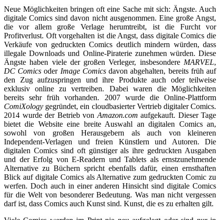
Neue Möglichkeiten bringen oft eine Sache mit sich: Ängste. Auch
digitale Comics sind davon nicht ausgenommen. Eine große Angst,
die vor allem große Verlage herumtreibt, ist die Furcht vor
Profitverlust. Oft vorgehalten ist die Angst, dass digitale Comics die
Verkäufe von gedruckten Comics deutlich mindern würden, dass
illegale Downloads und Online-Piraterie zunehmen würden. Diese
Ängste haben viele der großen Verleger, insbesondere
MARVEL
,
DC
Comics
oder
Image
Comics
davon abgehalten, bereits früh auf
den Zug aufzuspringen und ihre Produkte auch oder teilweise
exklusiv online zu vertreiben. Dabei waren die Möglichkeiten
bereits sehr früh vorhanden. 2007 wurde die Online-Plattform
ComiXology
gegründet, ein cloudbasierter Vertrieb digitaler Comics.
2014 wurde der Betrieb von
Amazon.com
aufgekauft. Dieser Tage
bietet die Website eine breite Auswahl an digitalen Comics an,
sowohl von großen Herausgebern als auch von kleineren
Independent-Verlagen und freien Künstlern und Autoren. Die
digitalen Comics sind oft günstiger als ihre gedruckten Ausgaben
und der Erfolg von E-Readern und Tablets als ernstzunehmende
Alternative zu Büchern spricht ebenfalls dafür, einen ernsthaften
Blick auf digitale Comics als Alternative zum gedruckten Comic zu
werfen. Doch auch in einer anderen Hinsicht sind digitale Comics
für die Welt von besonderer Bedeutung. Was man nicht vergessen
darf ist, dass Comics auch Kunst sind. Kunst, die es zu erhalten gilt.