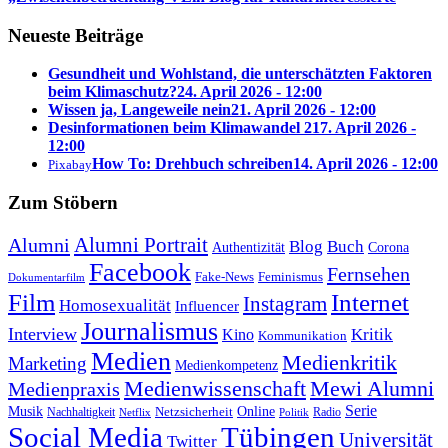
Neueste Beiträge
Gesundheit und Wohlstand, die unterschätzten Faktoren
beim Klimaschutz?
24. April 2026 - 12:00
Wissen ja, Langeweile nein
21. April 2026 - 12:00
Desinformationen beim Klimawandel 2
17. April 2026 -
12:00
How To: Drehbuch schreiben
14. April 2026 - 12:00
Pixabay
Zum Stöbern
Alumni Portrait
Alumni
Blog
Buch
Authentizität
Corona
Facebook
Fernsehen
Feminismus
Fake-News
Dokumentarfilm
Internet
Film
Instagram
Homosexualität
Influencer
Journalismus
Interview
Kritik
Kino
Kommunikation
Medien
Medienkritik
Marketing
Medienkompetenz
Medienwissenschaft
Mewi Alumni
Medienpraxis
Serie
Online
Musik
Nachhaltigkeit
Netzsicherheit
Radio
Netflix
Politik
Tübingen
Social Media
Universität
Twitter