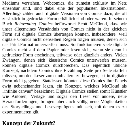
Mediums verstehen. Webcomics, die zumeist exklusiv im Netz
einsehbar sind, sind dabei eine der populärsten Inkarnationen.
Allerdings zählen auch digitale Versionen von Comics dazu, die oft
zusätzlich in gedruckter Form erhältlich sind oder waren. In seinem
Buch
Reinventing Comics
befürwortet Scott McCloud, dass wir
unser allgemeines Verständnis von Comics nicht in der gleichen
Form auf digitale Comics übertragen können, insbesondere, weil
digitale Comics nicht denselben Regeln folgen müssen, denen sich
das Print-Format unterwerfen muss. So funktionieren viele digitale
Comics nicht auf dem Papier oder lesen sich, wenn sie denn in
gedruckter Form erscheinen, teilweise oder gänzlich anders. Vielen
Zwängen, denen sich klassische Comics unterwerfen müssen,
können digitale Comics durchbrechen. Das eigentlich übliche
Konzept, nachdem Comics ihre Erzählung Seite pro Seite staffeln
müssen, um den Leser zum umblättern zu bewegen, ist in digitaler
Form nicht gegeben. Stattdessen könnten diese Comics ihre Panels
ewig nebeneinander legen, ein Konzept, welches McCloud als
„infinite canvas“ bezeichnet. Digitale Comics stellen somit Künstler
wie Autoren, Verlage und sogar den Leser vor andere, neue
Herausforderungen, bringen aber auch völlig neue Möglichkeiten
des Storytellings und Lesevergnügens mit sich, mit denen es zu
experimentieren gilt.
Konzept der Zukunft?