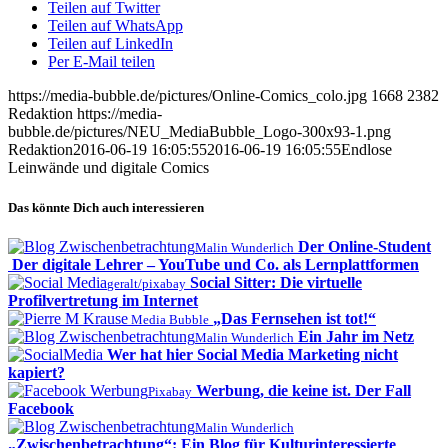
Teilen auf Twitter
Teilen auf WhatsApp
Teilen auf LinkedIn
Per E-Mail teilen
https://media-bubble.de/pictures/Online-Comics_colo.jpg
1668
2382
Redaktion
https://media-
bubble.de/pictures/NEU_MediaBubble_Logo-300x93-1.png
Redaktion
2016-06-19 16:05:55
2016-06-19 16:05:55
Endlose
Leinwände und digitale Comics
Das könnte Dich auch interessieren
Der Online-Student
Malin Wunderlich
Der digitale Lehrer – YouTube und Co. als Lernplattformen
Social Sitter: Die virtuelle
geralt/pixabay
Profilvertretung im Internet
„Das Fernsehen ist tot!“
Media Bubble
Ein Jahr im Netz
Malin Wunderlich
Wer hat hier Social Media Marketing nicht
kapiert?
Werbung, die keine ist. Der Fall
Pixabay
Facebook
Malin Wunderlich
„Zwischenbetrachtung“: Ein Blog für Kulturinteressierte