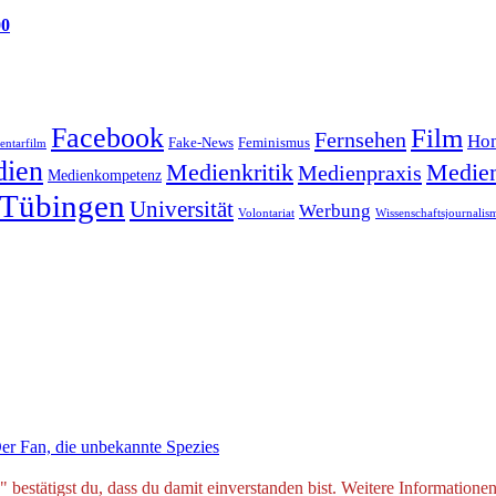
00
Facebook
Film
Fernsehen
Hom
Feminismus
Fake-News
ntarfilm
ien
Medienkritik
Medien
Medienpraxis
Medienkompetenz
Tübingen
Universität
Werbung
Volontariat
Wissenschaftsjournalis
er Fan, die unbekannte Spezies
estätigst du, dass du damit einverstanden bist. Weitere Informationen