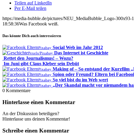
Teilen auf LinkedIn
Per E-Mail teilen
https://media-bubble.de/pictures/NEU_MediaBubble_Logo-300x93-1
18:58:36
Was Facebook weiß.
Das könnte Dich auch interessieren
Social Web im Jahr 2012
Pixabay
Das Internet ist Geschichte
Pexels/Pixabay
Rettet den Journalismus! – Wozu?
Im Juni gibt Claus Kleber sein Debüt
Making of – So entstand der Kurzfilm „It
Pixabay
Spion oder Freund? Eltern bei Faceboo
Pixabay
So viel bist du im Web wert
Pixabay
„Der Skandal macht vor niemandem hal
Pixabay
0
Kommentare
Hinterlasse einen Kommentar
An der Diskussion beteiligen?
Hinterlasse uns deinen Kommentar!
Schreibe einen Kommentar