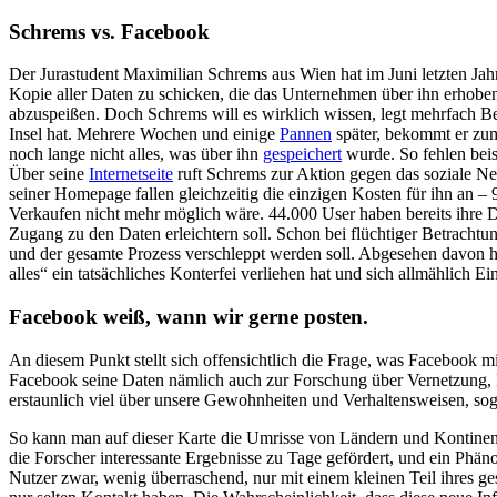
Schrems vs. Facebook
Der Jurastudent Maximilian Schrems aus Wien hat im Juni letzten Ja
Kopie aller Daten zu schicken, die das Unternehmen über ihn erhoben
abzuspeißen. Doch Schrems will es wirklich wissen, legt mehrfach Be
Insel hat. Mehrere Wochen und einige
Pannen
später, bekommt er zum
noch lange nicht alles, was über ihn
gespeichert
wurde. So fehlen beis
Über seine
Internetseite
ruft Schrems zur Aktion gegen das soziale Ne
seiner Homepage fallen gleichzeitig die einzigen Kosten für ihn an –
Verkaufen nicht mehr möglich wäre. 44.000 User haben bereits ihre 
Zugang zu den Daten erleichtern soll. Schon bei flüchtiger Betracht
und der gesamte Prozess verschleppt werden soll. Abgesehen davon 
alles“ ein tatsächliches Konterfei verliehen hat und sich allmählich E
Facebook weiß, wann wir gerne posten.
An diesem Punkt stellt sich offensichtlich die Frage, was Facebook m
Facebook seine Daten nämlich auch zur Forschung über Vernetzung, 
erstaunlich viel über unsere Gewohnheiten und Verhaltensweisen, soga
So kann man auf dieser Karte die Umrisse von Ländern und Kontinen
die Forscher interessante Ergebnisse zu Tage gefördert, und ein Phä
Nutzer zwar, wenig überraschend, nur mit einem kleinen Teil ihres g