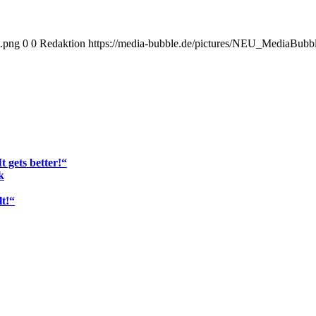
.png
0
0
Redaktion
https://media-bubble.de/pictures/NEU_MediaBub
 gets better!“
k
t!“