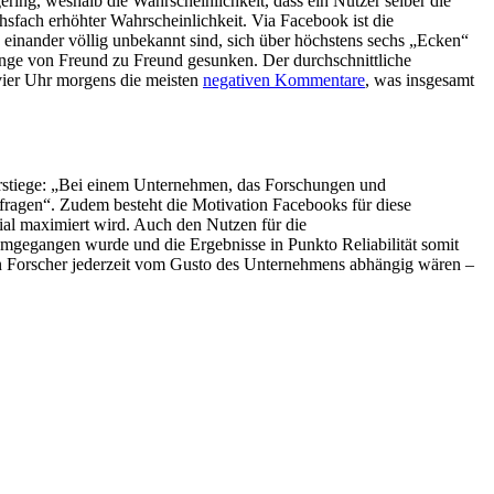
ering, weshalb die Wahrscheinlichkeit, dass ein Nutzer selber die
echsfach erhöhter Wahrscheinlichkeit. Via Facebook ist die
 einander völlig unbekannt sind, sich über höchstens sechs „Ecken“
rünge von Freund zu Freund gesunken. Der durchschnittliche
vier Uhr morgens die meisten
negativen Kommentare
, was insgesamt
Zurstiege: „Bei einem Unternehmen, das Forschungen und
fragen“. Zudem besteht die Motivation Facebooks für diese
ial maximiert wird. Auch den Nutzen für die
 umgegangen wurde und die Ergebnisse in Punkto Reliabilität somit
nen Forscher jederzeit vom Gusto des Unternehmens abhängig wären –