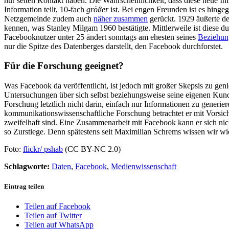
nur selten Kontakt haben. Die Wahrscheinlichkeit, dass diese neue Inf
Information teilt, 10-fach
größer
ist. Bei engen Freunden ist es hingeg
Netzgemeinde zudem auch
näher zusammen
gerückt. 1929 äußerte de
kennen, was Stanley Milgam 1960 bestätigte. Mittlerweile ist diese 
Facebooknutzer unter 25 ändert sonntags am ehesten seines
Beziehun
nur die Spitze des Datenberges darstellt, den Facebook durchforstet.
Für die Forschung geeignet?
Was Facebook da veröffentlicht, ist jedoch mit großer Skepsis zu g
Untersuchungen über sich selbst beziehungsweise seine eigenen Kund
Forschung letztlich nicht darin, einfach nur Informationen zu gener
kommunikationswissenschaftliche Forschung betrachtet er mit Vorsich
zweifelhaft sind. Eine Zusammenarbeit mit Facebook kann er sich nic
so Zurstiege. Denn spätestens seit Maximilian Schrems wissen wir wi
Foto:
flickr/ pshab
(CC BY-NC 2.0)
Schlagworte:
Daten
,
Facebook
,
Medienwissenschaft
Eintrag teilen
Teilen auf Facebook
Teilen auf Twitter
Teilen auf WhatsApp