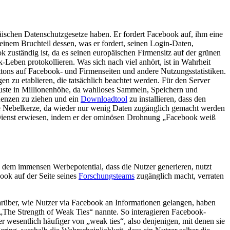
äischen Datenschutzgesetze haben. Er fordert Facebook auf, ihm eine
einem Bruchteil dessen, was er fordert, seinen Login-Daten,
 zuständig ist, da es seinen europäischen Firmensitz auf der grünen
Leben protokollieren. Was sich nach viel anhört, ist in Wahrheit
tons auf Facebook- und Firmenseiten und andere Nutzungsstatistiken.
n zu etablieren, die tatsächlich beachtet werden. Für den Server
uste in Millionenhöhe, da wahlloses Sammeln, Speichern und
uenzen zu ziehen und ein
Downloadtool
zu installieren, dass den
elle Nebelkerze, da wieder nur wenig Daten zugänglich gemacht werden
 Dienst erwiesen, indem er der ominösen Drohnung „Facebook weiß
n dem immensen Werbepotential, dass die Nutzer generieren, nutzt
ok auf der Seite seines
Forschungsteams
zugänglich macht, verraten
rüber, wie Nutzer via Facebook an Informationen gelangen, haben
„The Strength of Weak Ties“ nannte. So interagieren Facebook-
 wesentlich häufiger von „weak ties“, also denjenigen, mit denen sie