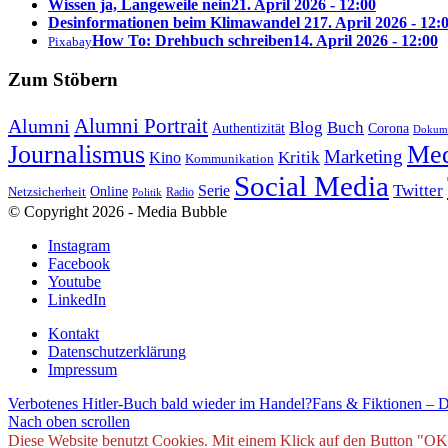
Wissen ja, Langeweile nein
21. April 2026 - 12:00
Desinformationen beim Klimawandel 2
17. April 2026 - 12:
How To: Drehbuch schreiben
14. April 2026 - 12:00
Pixabay
Zum Stöbern
Alumni Portrait
Alumni
Blog
Buch
Authentizität
Corona
Dokume
Journalismus
Med
Marketing
Kritik
Kino
Kommunikation
Social Media
Twitter
Serie
Online
Netzsicherheit
Radio
Politik
© Copyright 2026 - Media Bubble
Instagram
Facebook
Youtube
LinkedIn
Kontakt
Datenschutzerklärung
Impressum
Verbotenes Hitler-Buch bald wieder im Handel?
Fans & Fiktionen – D
Nach oben scrollen
Diese Website benutzt Cookies. Mit einem Klick auf den Button "OK" b