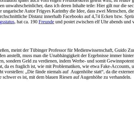
ormation später auch vom engen Freundeskreis geteilt wird, ist relativ g
en unwahrscheinlicher, dass ich deren Inhalte teile: Hier gilt nur die s
r ungarische Autor Frigyes Karinthy die Idee, dass zwei Menschen, die
durchschnittliche Distanz innerhalb Facebooks auf 4,74 Ecken bzw. Sp
gsstatus
, hat ca. 190
Freunde
und postet zwischen elf Uhr abends und 
enießen, meint der Tübinger Professor für Medienwissenschaft, Guido 
en anstellt, muss man die Unabhängigkeit der Ergebnisse immer hinter
ieren, sondern Geld zu verdienen, indem Werbe- und somit Gewinnpotent
t, da es fraglich ist, wie mit Problematiken, wie etwa Fake-Accounts,
ht vorstellen: „Die fände niemals auf Augenhöhe statt“, da die exter
e schwer es ist, mit dem blauen Riesen auf Augenhöhe zu verhandeln.