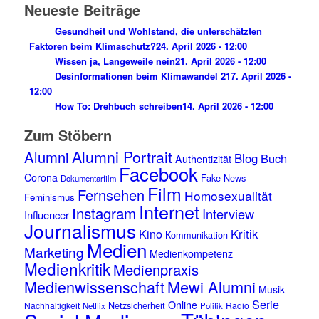
Neueste Beiträge
Gesundheit und Wohlstand, die unterschätzten
Faktoren beim Klimaschutz?
24. April 2026 - 12:00
Wissen ja, Langeweile nein
21. April 2026 - 12:00
Desinformationen beim Klimawandel 2
17. April 2026 -
12:00
How To: Drehbuch schreiben
14. April 2026 - 12:00
Zum Stöbern
Alumni Portrait
Alumni
Blog
Buch
Authentizität
Facebook
Corona
Fake-News
Dokumentarfilm
Film
Fernsehen
Homosexualität
Feminismus
Internet
Instagram
Interview
Influencer
Journalismus
Kino
Kritik
Kommunikation
Medien
Marketing
Medienkompetenz
Medienkritik
Medienpraxis
Medienwissenschaft
Mewi Alumni
Musik
Serie
Online
Netzsicherheit
Nachhaltigkeit
Radio
Netflix
Politik