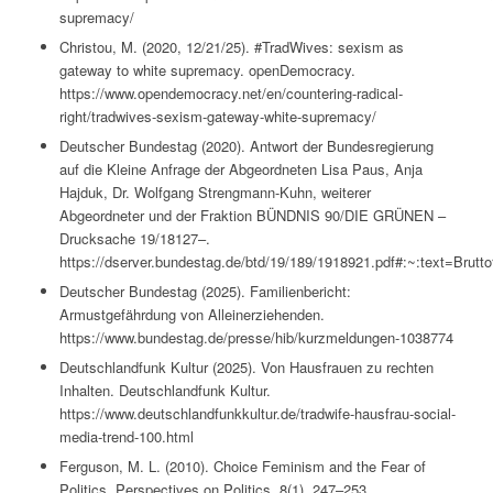
supremacy/
Christou, M. (2020, 12/21/25). #TradWives: sexism as
gateway to white supremacy. openDemocracy.
https://www.opendemocracy.net/en/countering-radical-
right/tradwives-sexism-gateway-white-supremacy/
Deutscher Bundestag (2020). Antwort der Bundesregierung
auf die Kleine Anfrage der Abgeordneten Lisa Paus, Anja
Hajduk, Dr. Wolfgang Strengmann-Kuhn, weiterer
Abgeordneter und der Fraktion BÜNDNIS 90/DIE GRÜNEN –
Drucksache 19/18127–.
https://dserver.bundestag.de/btd/19/189/1918921.pdf#:~:text=
Deutscher Bundestag (2025). Familienbericht:
Armustgefährdung von Alleinerziehenden.
https://www.bundestag.de/presse/hib/kurzmeldungen-1038774
Deutschlandfunk Kultur (2025). Von Hausfrauen zu rechten
Inhalten. Deutschlandfunk Kultur.
https://www.deutschlandfunkkultur.de/tradwife-hausfrau-social-
media-trend-100.html
Ferguson, M. L. (2010). Choice Feminism and the Fear of
Politics. Perspectives on Politics, 8(1), 247–253.