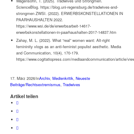
Wagensohn, T. (2025). Tradwives und Strongmen.
ScienceBlog. https://blog.uni-regensburg.de/tradwives-and-
strongmen ZWSI. (2022). ERWERBSKONSTELLATIONEN IN
PAARHAUSHALTEN 2022.
https://www.wsi.de/de/erwerbsarbeit-14617-
erwerbskonstellationen-in-paarhaushalten-2017-14837.htm
Zahay, M. L. (2022). What “real” women want: Alt-right
femininity vlogs as an anti-feminist populist aesthetic. Media
and Communication, 10(4), 170-179.
https://www.cogitatiopress.com/mediaandcommunication/article/vie
17. März 2026
/
in
Archiv
,
Medienkritik
,
Neueste
Beiträge
/
Rechtsextremismus
,
Tradwives
Artikel teilen