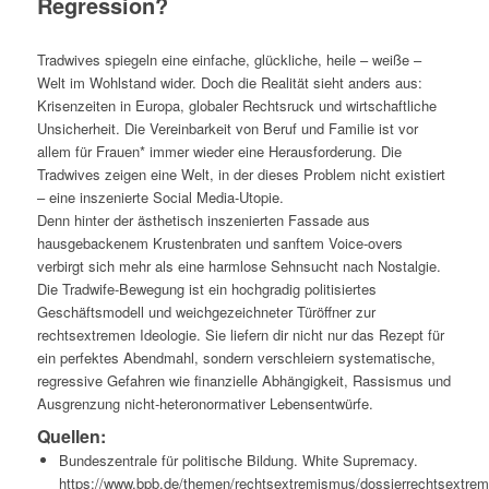
Regression?
Tradwives spiegeln eine einfache, glückliche, heile – weiße –
Welt im Wohlstand wider. Doch die Realität sieht anders aus:
Krisenzeiten in Europa, globaler Rechtsruck und wirtschaftliche
Unsicherheit. Die Vereinbarkeit von Beruf und Familie ist vor
allem für Frauen* immer wieder eine Herausforderung. Die
Tradwives zeigen eine Welt, in der dieses Problem nicht existiert
– eine inszenierte Social Media-Utopie.
Denn hinter der ästhetisch inszenierten Fassade aus
hausgebackenem Krustenbraten und sanftem Voice-overs
verbirgt sich mehr als eine harmlose Sehnsucht nach Nostalgie.
Die Tradwife-Bewegung ist ein hochgradig politisiertes
Geschäftsmodell und weichgezeichneter Türöffner zur
rechtsextremen Ideologie. Sie liefern dir nicht nur das Rezept für
ein perfektes Abendmahl, sondern verschleiern systematische,
regressive Gefahren wie finanzielle Abhängigkeit, Rassismus und
Ausgrenzung nicht-heteronormativer Lebensentwürfe.
Quellen:
Bundeszentrale für politische Bildung. White Supremacy.
https://www.bpb.de/themen/rechtsextremismus/dossierrechtsextrem