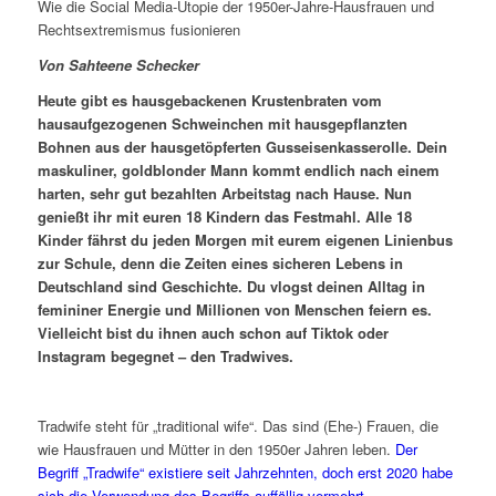
Wie die Social Media-Utopie der 1950er-Jahre-Hausfrauen und
Rechtsextremismus fusionieren
Von Sahteene Schecker
Heute gibt es hausgebackenen Krustenbraten vom
hausaufgezogenen Schweinchen mit hausgepflanzten
Bohnen aus der hausgetöpferten Gusseisenkasserolle. Dein
maskuliner, goldblonder Mann kommt endlich nach einem
harten, sehr gut bezahlten Arbeitstag nach Hause. Nun
genießt ihr mit euren 18 Kindern das Festmahl. Alle 18
Kinder fährst du jeden Morgen mit eurem eigenen Linienbus
zur Schule, denn die Zeiten eines sicheren Lebens in
Deutschland sind Geschichte. Du vlogst deinen Alltag in
femininer Energie und Millionen von Menschen feiern es.
Vielleicht bist du ihnen auch schon auf Tiktok oder
Instagram begegnet – den Tradwives.
Tradwife steht für „traditional wife“. Das sind (Ehe-) Frauen, die
wie Hausfrauen und Mütter in den 1950er Jahren leben.
Der
Begriff „Tradwife“ existiere seit Jahrzehnten, doch erst 2020 habe
sich die Verwendung des Begriffs auffällig vermehrt.