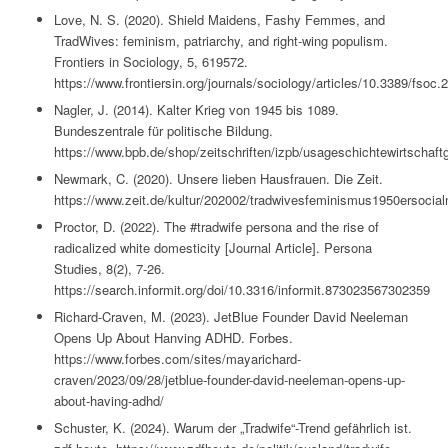
Love, N. S. (2020). Shield Maidens, Fashy Femmes, and
TradWives: feminism, patriarchy, and right-wing populism.
Frontiers in Sociology, 5, 619572.
https://www.frontiersin.org/journals/sociology/articles/10.3389/fsoc.
Nagler, J. (2014). Kalter Krieg von 1945 bis 1089.
Bundeszentrale für politische Bildung.
https://www.bpb.de/shop/zeitschriften/izpb/usageschichtewirts
Newmark, C. (2020). Unsere lieben Hausfrauen. Die Zeit.
https://www.zeit.de/kultur/202002/tradwivesfeminismus1950ersoci
Proctor, D. (2022). The #tradwife persona and the rise of
radicalized white domesticity [Journal Article]. Persona
Studies, 8(2), 7-26.
https://search.informit.org/doi/10.3316/informit.873023567302359
Richard-Craven, M. (2023). JetBlue Founder David Neeleman
Opens Up About Hanving ADHD. Forbes.
https://www.forbes.com/sites/mayarichard-
craven/2023/09/28/jetblue-founder-david-neeleman-opens-up-
about-having-adhd/
Schuster, K. (2024). Warum der „Tradwife“-Trend gefährlich ist.