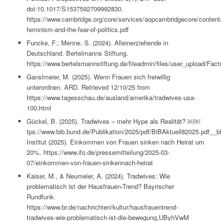
doi:10.1017/S1537592709992830.
https://www.cambridge.org/core/services/aopcambridgecore/con
feminism-and-the-fear-of-politics.pdf
Funcke, F.; Menne, S. (2024). Alleinerziehende in
Deutschland. Bertelmanns Stiftung.
https://www.bertelsmannstiftung.de/fileadmin/files/user_upload/Fac
Ganslmeier, M. (2025). Wenn Frauen sich freiwillig
unterordnen. ARD. Retrieved 12/10/25 from
https://www.tagesschau.de/ausland/amerika/tradwives-usa-
100.html
Gückel, B. (2025). Tradwives – mehr Hype als Realität? ￼￼
tps://www.bib.bund.de/Publikation/2025/pdf/BiBAktuell82025.pdf__b
Institut (2025). Einkommen von Frauen sinken nach Heirat um
20%. https://www.ifo.de/pressemitteilung/2025-03-
07/einkommen-von-frauen-sinkennach-heirat
Kaiser, M., & Neumeier, A. (2024). Tradwives: Wie
problematisch ist der Hausfrauen-Trend? Bayrischer
Rundfunk.
https://www.br.de/nachrichten/kultur/hausfrauentrend-
tradwives-wie-problematisch-ist-die-bewegung,UByhVwM