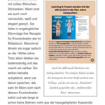
mit süßen Blümchen-
Stickereien. Meist sind
sie auch noch
normschön, weiß und
elegant gestylt. Sie
teilen in engelsgleicher
Stimmlage ihre Rezepte
für Krustenbraten wie im
Bilderbuch. Manchmal
ähneln sie sogar optisch
an die 1950er-Jahre.
Trotz allem bleiben sie
bodenständig und das
macht sie nahbar. Sie
Auch die AfD macht Tradwives ein
wirken beinahe
Liebsgeständnis: Vor einigen Jahren postete
aufopfernd, wenn sie
der Instagram-Account @afd.sachsen eine
davon sprechen, wie
Collage, auf der sie eine sie „Feministin“
sehr ihr Mann sich nach
deutlich gegenüber der „traditionellen
diesem Krustenbraten
Frau“ abwerteten.
sehnt und wie lange er
schon keine Bohnen mehr aus der hausgetöpferten Kasserolle