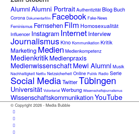
Alumni Portrait
Alumni
Blog
Buch
Authentizität
Facebook
Corona
Fake-News
Dokumentarfilm
Film
Fernsehen
Homosexualität
Feminismus
Internet
Instagram
Interview
Influencer
Journalismus
Kino
Kritik
Kommunikation
Medien
Marketing
Medienkompetenz
Medienkritik
Medienpraxis
Medienwissenschaft
Mewi Alumni
Musik
Serie
Online
Netzsicherheit
Nachhaltigkeit
Radio
Netflix
Politik
Tübingen
Social Media
Twitter
Universität
Werbung
Volontariat
Wissenschaftsjournalismus
YouTube
Wissenschaftskommunikation
© Copyright 2026 - Media Bubble