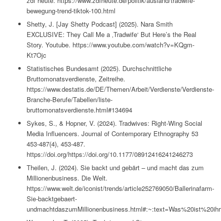
zdf heute. https://www.zdfheute.de/politik/ausland/tradwife-
bewegung-trend-tiktok-100.html
Shetty, J. [Jay Shetty Podcast] (2025). Nara Smith
EXCLUSIVE: They Call Me a ‚Tradwife‘ But Here’s the Real
Story. Youtube. https://www.youtube.com/watch?v=KQgm-
Kt7Ojc
Statistisches Bundesamt (2025). Durchschnittliche
Bruttomonatsverdienste, Zeitreihe.
https://www.destatis.de/DE/Themen/Arbeit/Verdienste/Verdienste-
Branche-Berufe/Tabellen/liste-
bruttomonatsverdienste.html#134694
Sykes, S., & Hopner, V. (2024). Tradwives: Right-Wing Social
Media Influencers. Journal of Contemporary Ethnography 53
453-487(4), 453-487.
https://doi.org/https://doi.org/10.1177/08912416241246273
Theilen, J. (2024). Sie backt und gebärt – und macht das zum
Millionenbusiness. Die Welt.
https://www.welt.de/iconist/trends/article252769050/Ballerinafarm-
Sie-backtgebaert-
undmachtdaszumMillionenbusiness.html#:~:text=Was%20ist%20ih