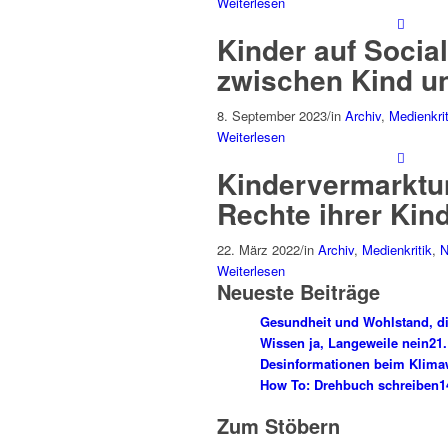
Weiterlesen
Kinder auf Socia
zwischen Kind un
8. September 2023
/
in
Archiv
,
Medienkrit
Weiterlesen
Kindervermarktun
Rechte ihrer Kind
22. März 2022
/
in
Archiv
,
Medienkritik
,
N
Weiterlesen
Neueste Beiträge
Gesundheit und Wohlstand, di
Wissen ja, Langeweile nein
21.
Desinformationen beim Klima
How To: Drehbuch schreiben
1
Zum Stöbern