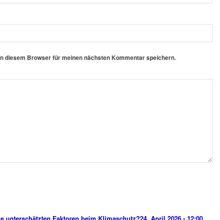
in diesem Browser für meinen nächsten Kommentar speichern.
e unterschätzten Faktoren beim Klimaschutz?
24. April 2026 - 12:00