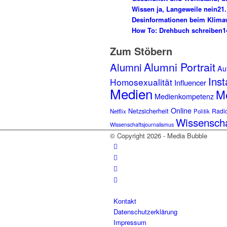
Wissen ja, Langeweile nein
21.
Desinformationen beim Klima
How To: Drehbuch schreiben
1
Zum Stöbern
Alumni Portrait
Alumni
Aut
Ins
Homosexualität
Influencer
Medien
Me
Medienkompetenz
Online
Netzsicherheit
Radi
Netflix
Politik
Wissensch
Wissenschaftsjournalismus
© Copyright 2026 - Media Bubble
Kontakt
Datenschutzerklärung
Impressum