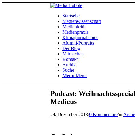
Startseite
Medienwissenschaft
Medienkritik
Medienpraxis
Klimajournalismus
Alumni-Portraits
Der Blog
Mitmachen
Kontakt
Archiv
Suche
Menü
Menü
Podcast: Weihnachtsspecia
Medicus
24. Dezember 2013
/
0 Kommentare
/
in
Archi