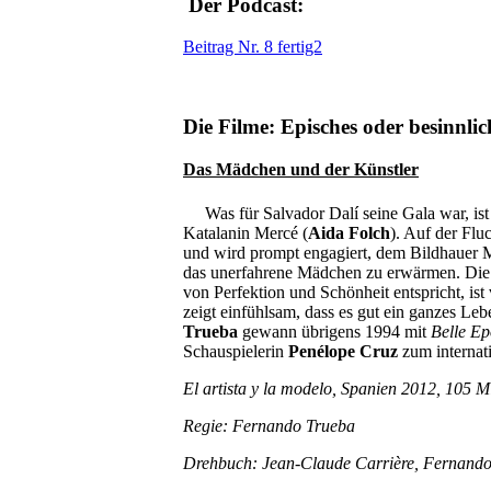
Der Podcast:
Beitrag Nr. 8 fertig2
Die Filme: Episches oder besinnlic
Das Mädchen und der Künstler
Was für Salvador Dalí seine Gala war, is
Katalanin Mercé (
Aida Folch
). Auf der Flu
und wird prompt engagiert, dem Bildhauer M
das unerfahrene Mädchen zu erwärmen. Die 
von Perfektion und Schönheit entspricht, ist 
zeigt einfühlsam, dass es gut ein ganzes Leb
Trueba
gewann übrigens 1994 mit
Belle E
Schauspielerin
Penélope Cruz
zum internat
El artista y la modelo, Spanien 2012, 105 M
Regie: Fernando Trueba
Drehbuch: Jean-Claude Carrière, Fernand