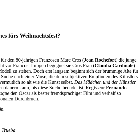
hes fürs Weihnachtsfest?
t für den 80-jährigen Franzosen Marc Cros (
Jean Rochefort
) die junge
cht vor Francos Truppen begegnet sie Cros Frau (
Claudia Cardinale
)
odell zu stehen. Doch erst langsam beginnt sich der brummige Alte fü
Suche nach einer Muse, die dem subjektiven Empfinden des Künstlers
vermutlich so alt wie die Kunst selbst.
Das Mädchen und der Künstler
en dauern kann, bis diese Suche beendet ist. Regisseur
Fernando
poque
den Oscar als bester fremdsprachiger Film und verhalf so
ionalen Durchbruch.
in.
o Trueba