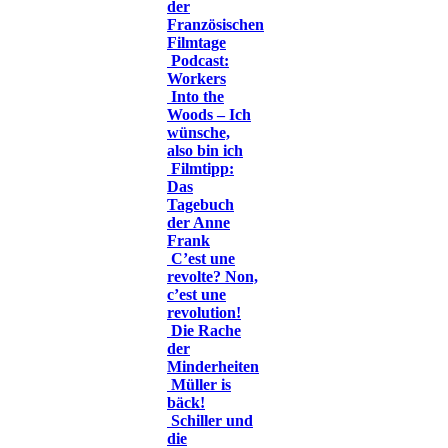
der
Französischen
Filmtage
Podcast:
Workers
Into the
Woods – Ich
wünsche,
also bin ich
Filmtipp:
Das
Tagebuch
der Anne
Frank
C’est une
revolte? Non,
c’est une
revolution!
Die Rache
der
Minderheiten
Müller is
bäck!
Schiller und
die