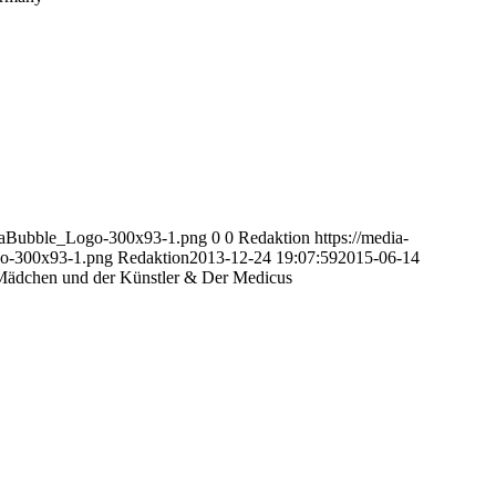
diaBubble_Logo-300x93-1.png
0
0
Redaktion
https://media-
o-300x93-1.png
Redaktion
2013-12-24 19:07:59
2015-06-14
 Mädchen und der Künstler & Der Medicus