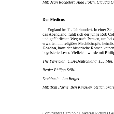
Mit: Jean Rochefort, Aida Folch, Claudia 
Der Medicus
England im 11. Jahrhundert. In einer Zeit, 
das Abendland, fühlt sich der junge Rob Col
und gefährlichen Weg nach Persien, um bei
erwarten ihn religiöse Machtkämpfe, heimli
Gordon
, hatte der historische Roman kein
begeisterte Leser. Vielleicht wurde mit
Phili
The Physician, USA/Deutschland, 155 Min.
Regie: Philipp Stölzl
Drehbuch: Jan Berger
Mit: Tom Payne, Ben Kingsley, Stellan Ska
Copyright© Camino / Universal Pictures G