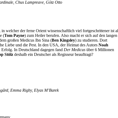
Cardinale, Chus Lampreave, Götz Otto
in welcher der ferne Orient wissenschaftlich viel fortgeschrittener ist a
e (
Tom Payne
) zum Heiler berufen. Also macht er sich auf den langen
 dem großen Medicus Ibn Sina (
Ben Kingsley
) zu studieren. Dort
che Liebe und die Pest. In den USA, der Heimat des Autors
Noah
en Erfolg. In Deutschland dagegen fand
Der Medicus
über 6 Millionen
pp Stölz
deshalb ein Deutscher als Regisseur beauftragt?
rsgård, Emma Rigby, Elyas M’Barek
ermany