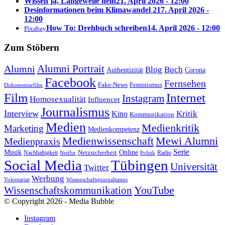
Wissen ja, Langeweile nein
21. April 2026 - 12:00
Desinformationen beim Klimawandel 2
17. April 2026 -
12:00
How To: Drehbuch schreiben
14. April 2026 - 12:00
Pixabay
Zum Stöbern
Alumni Portrait
Alumni
Blog
Buch
Authentizität
Corona
Facebook
Fernsehen
Feminismus
Fake-News
Dokumentarfilm
Internet
Film
Instagram
Homosexualität
Influencer
Journalismus
Interview
Kritik
Kino
Kommunikation
Medien
Medienkritik
Marketing
Medienkompetenz
Medienwissenschaft
Mewi Alumni
Medienpraxis
Serie
Online
Musik
Nachhaltigkeit
Netzsicherheit
Radio
Netflix
Politik
Tübingen
Social Media
Universität
Twitter
Werbung
Volontariat
Wissenschaftsjournalismus
YouTube
Wissenschaftskommunikation
© Copyright 2026 - Media Bubble
Instagram