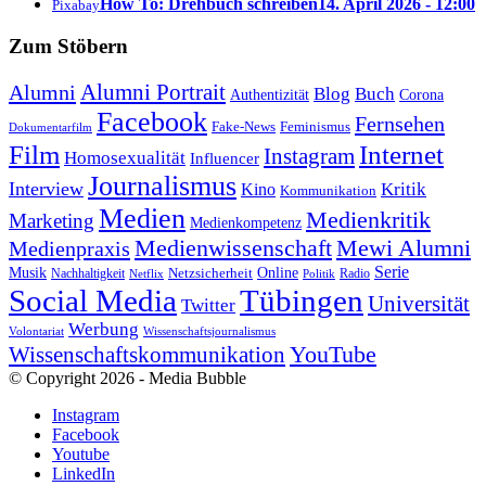
How To: Drehbuch schreiben
14. April 2026 - 12:00
Pixabay
Zum Stöbern
Alumni Portrait
Alumni
Blog
Buch
Authentizität
Corona
Facebook
Fernsehen
Feminismus
Fake-News
Dokumentarfilm
Internet
Film
Instagram
Homosexualität
Influencer
Journalismus
Interview
Kritik
Kino
Kommunikation
Medien
Medienkritik
Marketing
Medienkompetenz
Medienwissenschaft
Mewi Alumni
Medienpraxis
Serie
Online
Musik
Nachhaltigkeit
Netzsicherheit
Radio
Netflix
Politik
Tübingen
Social Media
Universität
Twitter
Werbung
Volontariat
Wissenschaftsjournalismus
YouTube
Wissenschaftskommunikation
© Copyright 2026 - Media Bubble
Instagram
Facebook
Youtube
LinkedIn