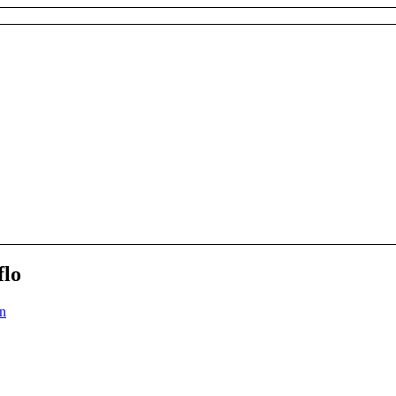
flo
n