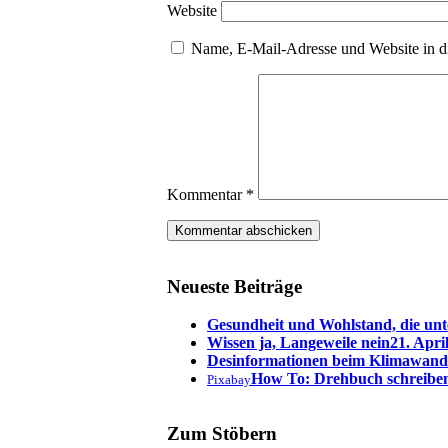
Website
Name, E-Mail-Adresse und Website in d
Kommentar
*
Neueste Beiträge
Gesundheit und Wohlstand, die unt
Wissen ja, Langeweile nein
21. Apri
Desinformationen beim Klimawand
How To: Drehbuch schreibe
Pixabay
Zum Stöbern