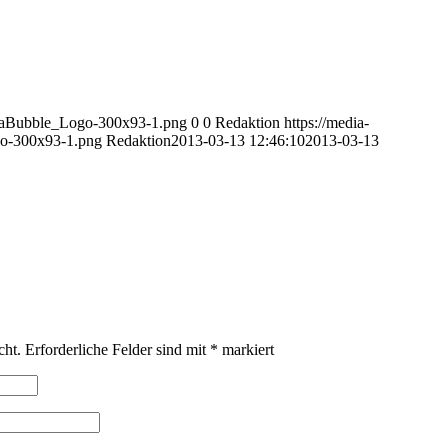
diaBubble_Logo-300x93-1.png
0
0
Redaktion
https://media-
o-300x93-1.png
Redaktion
2013-03-13 12:46:10
2013-03-13
cht.
Erforderliche Felder sind mit
*
markiert