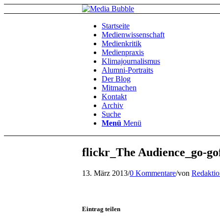
Startseite
Medienwissenschaft
Medienkritik
Medienpraxis
Klimajournalismus
Alumni-Portraits
Der Blog
Mitmachen
Kontakt
Archiv
Suche
Menü
Menü
flickr_The Audience_go-go
13. März 2013
/
0 Kommentare
/
von
Redaktio
Eintrag teilen