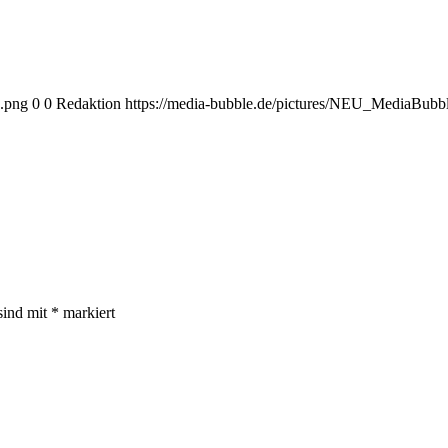
.png
0
0
Redaktion
https://media-bubble.de/pictures/NEU_MediaBub
sind mit
*
markiert