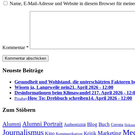
Name, E-Mail-Adresse und Website in diesem Browser für meine
Kommentar
*
Neueste Beiträge
Gesundheit und Wohlstand, die unterschätzten Faktoren 
Wissen ja, Langeweile nein
21. April 2026 - 12:00
Desinformationen beim Klimawandel 2
17. April 2026 - 12:
How To: Drehbuch schreiben
14. April 2026 - 12:00
Pixabay
Zum Stöbern
Alumni Portrait
Alumni
Blog
Buch
Authentizität
Corona
Dokume
Journalismus
Med
Marketing
Kritik
Kino
Kommunikation