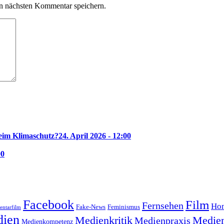
n nächsten Kommentar speichern.
beim Klimaschutz?
24. April 2026 - 12:00
00
Facebook
Film
Fernsehen
Hom
Feminismus
Fake-News
ntarfilm
ien
Medienkritik
Medien
Medienpraxis
Medienkompetenz