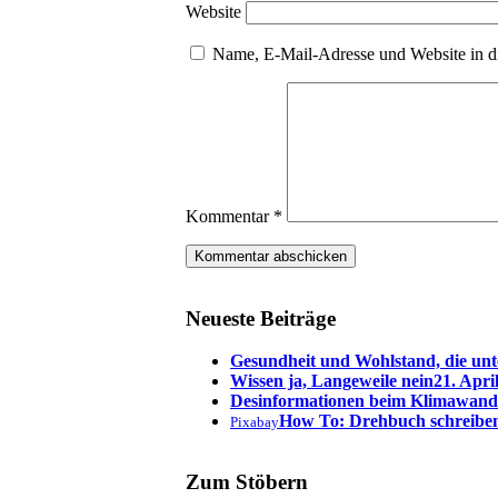
Website
Name, E-Mail-Adresse und Website in d
Kommentar
*
Neueste Beiträge
Gesundheit und Wohlstand, die unt
Wissen ja, Langeweile nein
21. Apri
Desinformationen beim Klimawand
How To: Drehbuch schreibe
Pixabay
Zum Stöbern