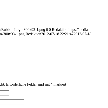
diaBubble_Logo-300x93-1.png
0
0
Redaktion
https://media-
o-300x93-1.png
Redaktion
2012-07-18 22:21:47
2012-07-18
cht.
Erforderliche Felder sind mit
*
markiert