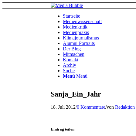
Startseite
Medienwissenschaft
Medienkritik
Medienpraxis
Klimajournalismus
Alumni-Portraits
Der Blog
Mitmachen
Kontakt
Archiv
Suche
Menü
Menü
Sanja_Ein_Jahr
18. Juli 2012
/
0 Kommentare
/
von
Redaktion
Eintrag teilen