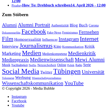
12:00
How To: Drehbuch schreiben
14. April 2026 - 12:00
Pixabay
Zum Stöbern
Alumni Portrait
Alumni
Blog
Buch
Authentizität
Corona
Facebook
Fernsehen
Feminismus
Fake-News
Dokumentarfilm
Internet
Film
Instagram
Homosexualität
Influencer
Journalismus
Interview
Kritik
Kino
Kommunikation
Medien
Medienkritik
Marketing
Medienkompetenz
Medienwissenschaft
Mewi Alumni
Medienpraxis
Serie
Online
Musik
Nachhaltigkeit
Netzsicherheit
Radio
Netflix
Politik
Tübingen
Social Media
Universität
Twitter
Werbung
Volontariat
Wissenschaftsjournalismus
YouTube
Wissenschaftskommunikation
© Copyright 2026 - Media Bubble
Instagram
Facebook
Youtube