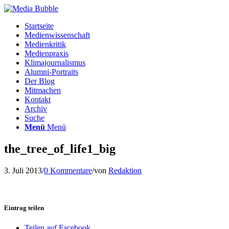
Startseite
Medienwissenschaft
Medienkritik
Medienpraxis
Klimajournalismus
Alumni-Portraits
Der Blog
Mitmachen
Kontakt
Archiv
Suche
Menü
Menü
the_tree_of_life1_big
3. Juli 2013
/
0 Kommentare
/
von
Redaktion
Eintrag teilen
Teilen auf Facebook