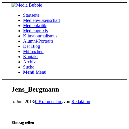
Startseite
Medienwissenschaft
Medienkritik
Medienpraxis
Klimajournalismus
Alumni-Portraits
Der Blog
Mitmachen
Kontakt
Archiv
Suche
Menü
Menü
Jens_Bergmann
5. Juni 2013
/
0 Kommentare
/
von
Redaktion
Eintrag teilen