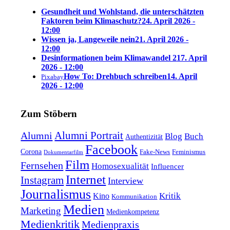
Gesundheit und Wohlstand, die unterschätzten
Faktoren beim Klimaschutz?
24. April 2026 -
12:00
Wissen ja, Langeweile nein
21. April 2026 -
12:00
Desinformationen beim Klimawandel 2
17. April
2026 - 12:00
How To: Drehbuch schreiben
14. April
Pixabay
2026 - 12:00
Zum Stöbern
Alumni Portrait
Alumni
Blog
Buch
Authentizität
Facebook
Corona
Feminismus
Fake-News
Dokumentarfilm
Film
Fernsehen
Homosexualität
Influencer
Internet
Instagram
Interview
Journalismus
Kritik
Kino
Kommunikation
Medien
Marketing
Medienkompetenz
Medienkritik
Medienpraxis