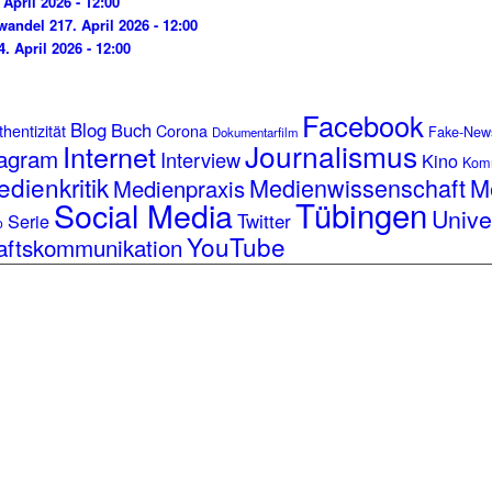
 April 2026 - 12:00
wandel 2
17. April 2026 - 12:00
4. April 2026 - 12:00
Facebook
Blog
Buch
hentizität
Corona
Fake-New
Dokumentarfilm
Journalismus
Internet
tagram
Interview
Kino
Kom
dienkritik
Medienwissenschaft
M
Medienpraxis
Tübingen
Social Media
Unive
Serie
Twitter
o
YouTube
aftskommunikation