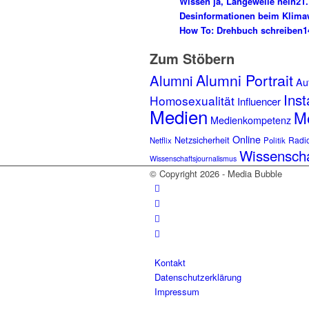
Wissen ja, Langeweile nein
21.
Desinformationen beim Klima
How To: Drehbuch schreiben
1
Zum Stöbern
Alumni Portrait
Alumni
Aut
Ins
Homosexualität
Influencer
Medien
Me
Medienkompetenz
Online
Netzsicherheit
Radi
Netflix
Politik
Wissensch
Wissenschaftsjournalismus
© Copyright 2026 - Media Bubble
Kontakt
Datenschutzerklärung
Impressum