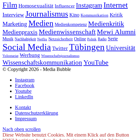
Internet
Film
Instagram
Homosexualität
Influencer
Journalismus
Interview
Kritik
Kino
Kommunikation
Medien
Medienkritik
Marketing
Medienkompetenz
Medienwissenschaft
Mewi Alumni
Medienpraxis
Serie
Online
Musik
Nachhaltigkeit
Netzsicherheit
Radio
Netflix
Politik
Tübingen
Social Media
Universität
Twitter
Werbung
Volontariat
Wissenschaftsjournalismus
YouTube
Wissenschaftskommunikation
© Copyright 2026 - Media Bubble
Instagram
Facebook
Youtube
LinkedIn
Kontakt
Datenschutzerklärung
Impressum
Nach oben scrollen
Diese Website benutzt Cookies. Mit einem Klick auf den Button