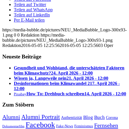
Teilen auf Twitter
Teilen auf WhatsApp
Teilen auf LinkedIn
Per E-Mail teilen
https://media-bubble.de/pictures/NEU_MediaBubble_Logo-300x93-
1.png
0
0
Redaktion
https://media-
bubble.de/pictures/NEU_MediaBubble_Logo-300x93-1.png
Redaktion
2016-05-05 12:25:56
2016-05-05 12:25:56
03 Oper
Neueste Beiträge
Gesundheit und Wohlstand, die unterschätzten Faktoren
beim Klimaschutz?
24. April 2026 - 12:00
Wissen ja, Langeweile nein
21. April 2026 - 12:00
Desinformationen beim Klimawandel 2
17. April 2026 -
12:00
How To: Drehbuch schreiben
14. April 2026 - 12:00
Pixabay
Zum Stöbern
Alumni Portrait
Alumni
Blog
Buch
Authentizität
Corona
Facebook
Fernsehen
Feminismus
Fake-News
Dokumentarfilm