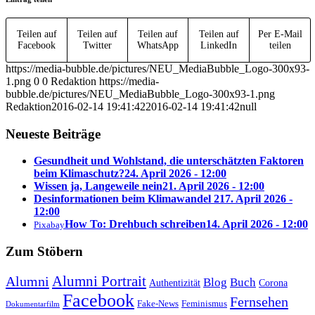
Teilen auf
Teilen auf
Teilen auf
Teilen auf
Per E-Mail
Facebook
Twitter
WhatsApp
LinkedIn
teilen
https://media-bubble.de/pictures/NEU_MediaBubble_Logo-300x93-
1.png
0
0
Redaktion
https://media-
bubble.de/pictures/NEU_MediaBubble_Logo-300x93-1.png
Redaktion
2016-02-14 19:41:42
2016-02-14 19:41:42
null
Neueste Beiträge
Gesundheit und Wohlstand, die unterschätzten Faktoren
beim Klimaschutz?
24. April 2026 - 12:00
Wissen ja, Langeweile nein
21. April 2026 - 12:00
Desinformationen beim Klimawandel 2
17. April 2026 -
12:00
How To: Drehbuch schreiben
14. April 2026 - 12:00
Pixabay
Zum Stöbern
Alumni Portrait
Alumni
Blog
Buch
Authentizität
Corona
Facebook
Fernsehen
Feminismus
Fake-News
Dokumentarfilm