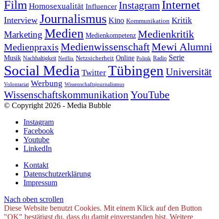
Internet
Film
Instagram
Homosexualität
Influencer
Journalismus
Interview
Kritik
Kino
Kommunikation
Medien
Medienkritik
Marketing
Medienkompetenz
Medienwissenschaft
Mewi Alumni
Medienpraxis
Serie
Online
Musik
Nachhaltigkeit
Netzsicherheit
Radio
Netflix
Politik
Tübingen
Social Media
Universität
Twitter
Werbung
Volontariat
Wissenschaftsjournalismus
YouTube
Wissenschaftskommunikation
© Copyright 2026 - Media Bubble
Instagram
Facebook
Youtube
LinkedIn
Kontakt
Datenschutzerklärung
Impressum
Nach oben scrollen
Diese Website benutzt Cookies. Mit einem Klick auf den Button
"OK" bestätigst du, dass du damit einverstanden bist. Weitere