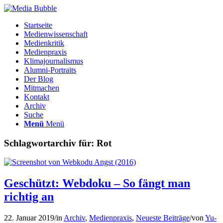
Startseite
Medienwissenschaft
Medienkritik
Medienpraxis
Klimajournalismus
Alumni-Portraits
Der Blog
Mitmachen
Kontakt
Archiv
Suche
Menü
Menü
Schlagwortarchiv für:
Rot
Geschützt: Webdoku – So fängt man
richtig an
22. Januar 2019
/
in
Archiv
,
Medienpraxis
,
Neueste Beiträge
/
von
Yu-