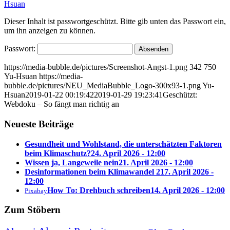
Hsuan
Dieser Inhalt ist passwortgeschützt. Bitte gib unten das Passwort ein,
um ihn anzeigen zu können.
Passwort:
https://media-bubble.de/pictures/Screenshot-Angst-1.png
342
750
Yu-Hsuan
https://media-
bubble.de/pictures/NEU_MediaBubble_Logo-300x93-1.png
Yu-
Hsuan
2019-01-22 00:19:42
2019-01-29 19:23:41
Geschützt:
Webdoku – So fängt man richtig an
Neueste Beiträge
Gesundheit und Wohlstand, die unterschätzten Faktoren
beim Klimaschutz?
24. April 2026 - 12:00
Wissen ja, Langeweile nein
21. April 2026 - 12:00
Desinformationen beim Klimawandel 2
17. April 2026 -
12:00
How To: Drehbuch schreiben
14. April 2026 - 12:00
Pixabay
Zum Stöbern