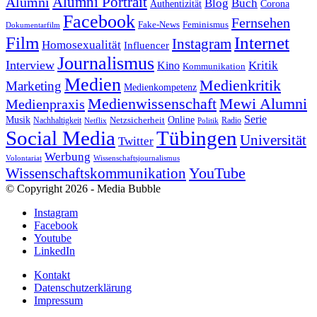
Alumni Portrait
Alumni
Blog
Buch
Authentizität
Corona
Facebook
Fernsehen
Feminismus
Fake-News
Dokumentarfilm
Internet
Film
Instagram
Homosexualität
Influencer
Journalismus
Interview
Kritik
Kino
Kommunikation
Medien
Medienkritik
Marketing
Medienkompetenz
Medienwissenschaft
Mewi Alumni
Medienpraxis
Serie
Online
Musik
Nachhaltigkeit
Netzsicherheit
Radio
Netflix
Politik
Tübingen
Social Media
Universität
Twitter
Werbung
Volontariat
Wissenschaftsjournalismus
YouTube
Wissenschaftskommunikation
© Copyright 2026 - Media Bubble
Instagram
Facebook
Youtube
LinkedIn
Kontakt
Datenschutzerklärung
Impressum