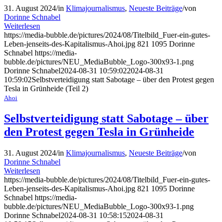
31. August 2024
/
in
Klimajournalismus
,
Neueste Beiträge
/
von
Dorinne Schnabel
Weiterlesen
https://media-bubble.de/pictures/2024/08/Titelbild_Fuer-ein-gutes-
Leben-jenseits-des-Kapitalismus-Ahoi.jpg
821
1095
Dorinne
Schnabel
https://media-
bubble.de/pictures/NEU_MediaBubble_Logo-300x93-1.png
Dorinne Schnabel
2024-08-31 10:59:02
2024-08-31
10:59:02
Selbstverteidigung statt Sabotage – über den Protest gegen
Tesla in Grünheide (Teil 2)
Ahoi
Selbstverteidigung statt Sabotage – über
den Protest gegen Tesla in Grünheide
31. August 2024
/
in
Klimajournalismus
,
Neueste Beiträge
/
von
Dorinne Schnabel
Weiterlesen
https://media-bubble.de/pictures/2024/08/Titelbild_Fuer-ein-gutes-
Leben-jenseits-des-Kapitalismus-Ahoi.jpg
821
1095
Dorinne
Schnabel
https://media-
bubble.de/pictures/NEU_MediaBubble_Logo-300x93-1.png
Dorinne Schnabel
2024-08-31 10:58:15
2024-08-31