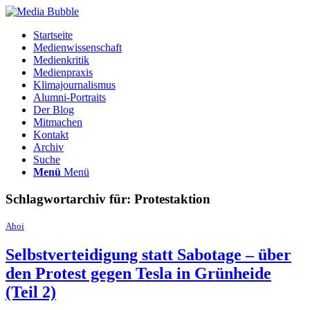
Startseite
Medienwissenschaft
Medienkritik
Medienpraxis
Klimajournalismus
Alumni-Portraits
Der Blog
Mitmachen
Kontakt
Archiv
Suche
Menü
Menü
Schlagwortarchiv für:
Protestaktion
Ahoi
Selbstverteidigung statt Sabotage – über
den Protest gegen Tesla in Grünheide
(Teil 2)