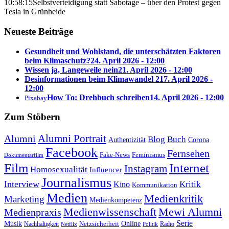
10:58:15
Selbstverteidigung statt Sabotage – über den Protest gegen
Tesla in Grünheide
Neueste Beiträge
Gesundheit und Wohlstand, die unterschätzten Faktoren
beim Klimaschutz?
24. April 2026 - 12:00
Wissen ja, Langeweile nein
21. April 2026 - 12:00
Desinformationen beim Klimawandel 2
17. April 2026 -
12:00
How To: Drehbuch schreiben
14. April 2026 - 12:00
Pixabay
Zum Stöbern
Alumni Portrait
Alumni
Blog
Buch
Authentizität
Corona
Facebook
Fernsehen
Feminismus
Fake-News
Dokumentarfilm
Internet
Film
Instagram
Homosexualität
Influencer
Journalismus
Interview
Kritik
Kino
Kommunikation
Medien
Medienkritik
Marketing
Medienkompetenz
Medienwissenschaft
Mewi Alumni
Medienpraxis
Serie
Online
Musik
Nachhaltigkeit
Netzsicherheit
Radio
Netflix
Politik