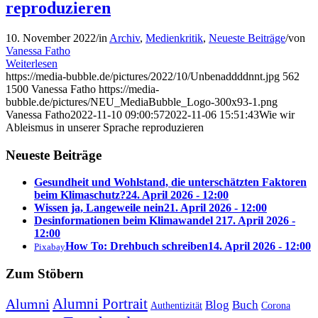
reproduzieren
10. November 2022
/
in
Archiv
,
Medienkritik
,
Neueste Beiträge
/
von
Vanessa Fatho
Weiterlesen
https://media-bubble.de/pictures/2022/10/Unbenaddddnnt.jpg
562
1500
Vanessa Fatho
https://media-
bubble.de/pictures/NEU_MediaBubble_Logo-300x93-1.png
Vanessa Fatho
2022-11-10 09:00:57
2022-11-06 15:51:43
Wie wir
Ableismus in unserer Sprache reproduzieren
Neueste Beiträge
Gesundheit und Wohlstand, die unterschätzten Faktoren
beim Klimaschutz?
24. April 2026 - 12:00
Wissen ja, Langeweile nein
21. April 2026 - 12:00
Desinformationen beim Klimawandel 2
17. April 2026 -
12:00
How To: Drehbuch schreiben
14. April 2026 - 12:00
Pixabay
Zum Stöbern
Alumni Portrait
Alumni
Blog
Buch
Authentizität
Corona