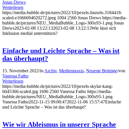
Jonas Drews
Weiterlesen
https://media-bubble.de/pictures/2022/10/pexels-fauxels-3184418-
scaled-e1666694020272.jpeg
1004
2560
Jonas Drews
https://media-
bubble.de/pictures/NEU_MediaBubble_Logo-300x93-1.png
Jonas
Drews
2023-02-08 13:22:13
2023-02-08 13:22:13
Wie lässt sich
Inklusion medial unterstützen?
Einfache und Leichte Sprache – Was ist
das überhaupt?
15. November 2022
/
in
Archiv
,
Medienpraxis
,
Neueste Beiträge
/
von
Vanessa Fatho
Weiterlesen
https://media-bubble.de/pictures/2022/10/pexels-skylar-kang-
6045366-scaled.jpg
1696
2560
Vanessa Fatho
https://media-
bubble.de/pictures/NEU_MediaBubble_Logo-300x93-1.png
Vanessa Fatho
2022-11-15 09:00:47
2022-11-06 15:57:47
Einfache
und Leichte Sprache – Was ist das überhaupt?
Wie wir Ableismus in unserer Sprache