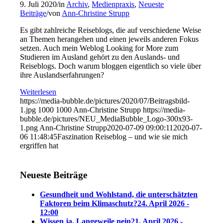
9. Juli 2020
/
in
Archiv
,
Medienpraxis
,
Neueste
Beiträge
/
von
Ann-Christine Strupp
Es gibt zahlreiche Reiseblogs, die auf verschiedene Weise
an Themen herangehen und einen jeweils anderen Fokus
setzen. Auch mein Weblog Looking for More zum
Studieren im Ausland gehört zu den Auslands- und
Reiseblogs. Doch warum bloggen eigentlich so viele über
ihre Auslandserfahrungen?
Weiterlesen
https://media-bubble.de/pictures/2020/07/Beitragsbild-
1.jpg
1000
1000
Ann-Christine Strupp
https://media-
bubble.de/pictures/NEU_MediaBubble_Logo-300x93-
1.png
Ann-Christine Strupp
2020-07-09 09:00:11
2020-07-
06 11:48:45
Faszination Reiseblog – und wie sie mich
ergriffen hat
Neueste Beiträge
Gesundheit und Wohlstand, die unterschätzten
Faktoren beim Klimaschutz?
24. April 2026 -
12:00
Wissen ja, Langeweile nein
21. April 2026 -