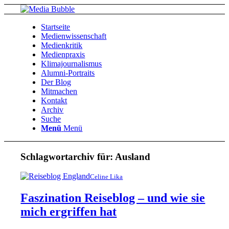
Startseite
Medienwissenschaft
Medienkritik
Medienpraxis
Klimajournalismus
Alumni-Portraits
Der Blog
Mitmachen
Kontakt
Archiv
Suche
Menü
Menü
Schlagwortarchiv für:
Ausland
Celine Lika
Faszination Reiseblog – und wie sie
mich ergriffen hat