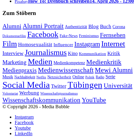
How To: Drehbuch schreiben
14. April 2026 - 12:00
Pixabay
Zum Stöbern
Alumni Portrait
Alumni
Blog
Buch
Authentizität
Corona
Facebook
Fernsehen
Feminismus
Fake-News
Dokumentarfilm
Internet
Film
Instagram
Homosexualität
Influencer
Journalismus
Interview
Kritik
Kino
Kommunikation
Medien
Medienkritik
Marketing
Medienkompetenz
Medienwissenschaft
Mewi Alumni
Medienpraxis
Serie
Online
Musik
Nachhaltigkeit
Netzsicherheit
Radio
Netflix
Politik
Tübingen
Social Media
Universität
Twitter
Werbung
Volontariat
Wissenschaftsjournalismus
YouTube
Wissenschaftskommunikation
© Copyright 2026 - Media Bubble
Instagram
Facebook
Youtube
LinkedIn