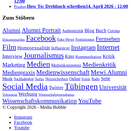
12:00
How To: Drehbuch schreiben
14. April 2026 - 12:00
Pixabay
Zum Stöbern
Alumni Portrait
Alumni
Blog
Buch
Authentizität
Corona
Facebook
Fernsehen
Feminismus
Fake-News
Dokumentarfilm
Internet
Film
Instagram
Homosexualität
Influencer
Journalismus
Interview
Kritik
Kino
Kommunikation
Medien
Medienkritik
Marketing
Medienkompetenz
Medienwissenschaft
Mewi Alumni
Medienpraxis
Serie
Online
Musik
Nachhaltigkeit
Netzsicherheit
Radio
Netflix
Politik
Tübingen
Social Media
Universität
Twitter
Werbung
Volontariat
Wissenschaftsjournalismus
YouTube
Wissenschaftskommunikation
© Copyright 2026 - Media Bubble
Instagram
Facebook
Youtube