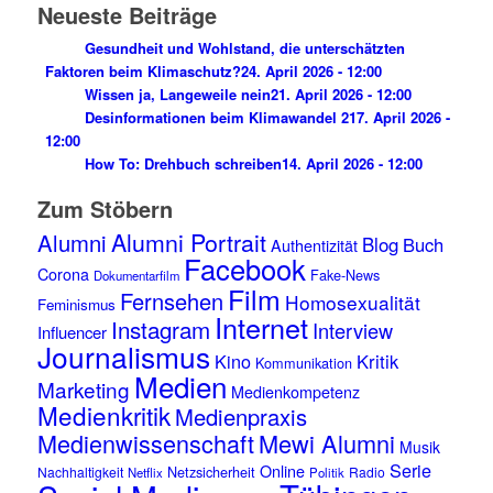
Neueste Beiträge
Gesundheit und Wohlstand, die unterschätzten
Faktoren beim Klimaschutz?
24. April 2026 - 12:00
Wissen ja, Langeweile nein
21. April 2026 - 12:00
Desinformationen beim Klimawandel 2
17. April 2026 -
12:00
How To: Drehbuch schreiben
14. April 2026 - 12:00
Zum Stöbern
Alumni Portrait
Alumni
Blog
Buch
Authentizität
Facebook
Corona
Fake-News
Dokumentarfilm
Film
Fernsehen
Homosexualität
Feminismus
Internet
Instagram
Interview
Influencer
Journalismus
Kino
Kritik
Kommunikation
Medien
Marketing
Medienkompetenz
Medienkritik
Medienpraxis
Medienwissenschaft
Mewi Alumni
Musik
Serie
Online
Netzsicherheit
Nachhaltigkeit
Radio
Netflix
Politik