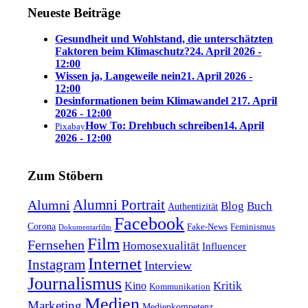
Neueste Beiträge
Gesundheit und Wohlstand, die unterschätzten
Faktoren beim Klimaschutz?
24. April 2026 -
12:00
Wissen ja, Langeweile nein
21. April 2026 -
12:00
Desinformationen beim Klimawandel 2
17. April
2026 - 12:00
How To: Drehbuch schreiben
14. April
Pixabay
2026 - 12:00
Zum Stöbern
Alumni Portrait
Alumni
Blog
Buch
Authentizität
Facebook
Corona
Feminismus
Fake-News
Dokumentarfilm
Film
Fernsehen
Homosexualität
Influencer
Internet
Instagram
Interview
Journalismus
Kritik
Kino
Kommunikation
Medien
Marketing
Medienkompetenz