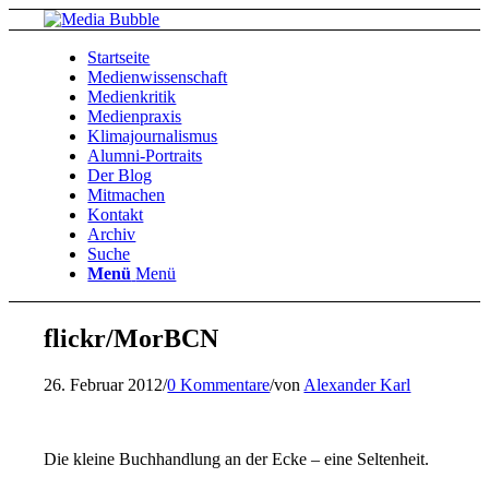
Startseite
Medienwissenschaft
Medienkritik
Medienpraxis
Klimajournalismus
Alumni-Portraits
Der Blog
Mitmachen
Kontakt
Archiv
Suche
Menü
Menü
flickr/MorBCN
26. Februar 2012
/
0 Kommentare
/
von
Alexander Karl
Die kleine Buchhandlung an der Ecke – eine Seltenheit.