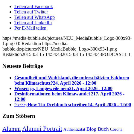
Teilen auf Facebook
Teilen auf Twitter
Teilen auf WhatsApp
Teilen auf LinkedIn
Per E-Mail teilen
https://media-bubble.de/pictures/NEU_MediaBubble_Logo-300x93-
1.png
0
0
Redaktion
https://media-
bubble.de/pictures/NEU_MediaBubble_Logo-300x93-1.png
Redaktion
2015-03-15 14:54:43
2015-03-15 14:54:43
PODCAST1-1
Neueste Beiträge
Gesundheit und Wohlstand, die unterschätzten Faktoren
beim Klimaschutz?
24. April 2026 - 12:00
Wissen ja, Langeweile nein
21. April 2026 - 12:00
Desinformationen beim Klimawandel 2
17. April 2026 -
12:00
How To: Drehbuch schreiben
14. April 2026 - 12:00
Pixabay
Zum Stöbern
Alumni Portrait
Alumni
Blog
Buch
Authentizität
Corona