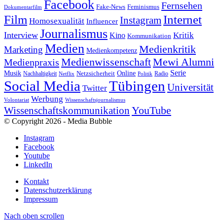
Facebook
Fernsehen
Feminismus
Fake-News
Dokumentarfilm
Internet
Film
Instagram
Homosexualität
Influencer
Journalismus
Interview
Kritik
Kino
Kommunikation
Medien
Medienkritik
Marketing
Medienkompetenz
Medienwissenschaft
Mewi Alumni
Medienpraxis
Serie
Online
Musik
Nachhaltigkeit
Netzsicherheit
Radio
Netflix
Politik
Tübingen
Social Media
Universität
Twitter
Werbung
Volontariat
Wissenschaftsjournalismus
YouTube
Wissenschaftskommunikation
© Copyright 2026 - Media Bubble
Instagram
Facebook
Youtube
LinkedIn
Kontakt
Datenschutzerklärung
Impressum
Nach oben scrollen