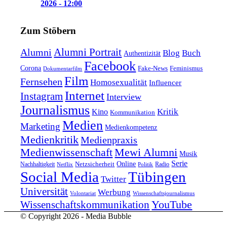
2026 - 12:00
Zum Stöbern
Alumni Portrait
Alumni
Blog
Buch
Authentizität
Facebook
Corona
Feminismus
Fake-News
Dokumentarfilm
Film
Fernsehen
Homosexualität
Influencer
Internet
Instagram
Interview
Journalismus
Kritik
Kino
Kommunikation
Medien
Marketing
Medienkompetenz
Medienkritik
Medienpraxis
Medienwissenschaft
Mewi Alumni
Musik
Serie
Online
Nachhaltigkeit
Netzsicherheit
Radio
Netflix
Politik
Tübingen
Social Media
Twitter
Universität
Werbung
Volontariat
Wissenschaftsjournalismus
YouTube
Wissenschaftskommunikation
© Copyright 2026 - Media Bubble