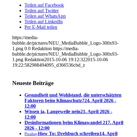
Teilen auf Facebook
Teilen auf Twitter
Teilen auf WhatsApp
Teilen auf LinkedIn
Per E-Mail teilen
https://media-
bubble.de/pictures/NEU_MediaBubble_Logo-300x93-
1.png
0
0
Redaktion
https://media-
bubble.de/pictures/NEU_MediaBubble_Logo-300x93-
1.png
Redaktion
2015-10-06 19:12:32
2015-10-06
19:22:58
2988494095_d366536cbd_z
Neueste Beiträge
Gesundheit und Wohlstand, die unterschätzten
Faktoren beim Klimaschutz?
24. April 2026 -
12:00
Wissen ja, Langeweile nein
21. April 2026 -
12:00
Desinformationen beim Klimawandel 2
17. April
2026 - 12:00
How To: Drehbuch schreiben
14. April
Pixabay