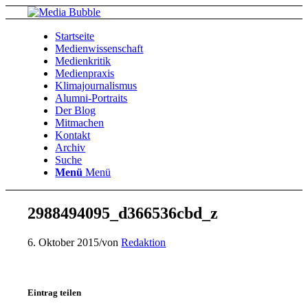
Startseite
Medienwissenschaft
Medienkritik
Medienpraxis
Klimajournalismus
Alumni-Portraits
Der Blog
Mitmachen
Kontakt
Archiv
Suche
Menü
Menü
2988494095_d366536cbd_z
6. Oktober 2015
/
von
Redaktion
Eintrag teilen