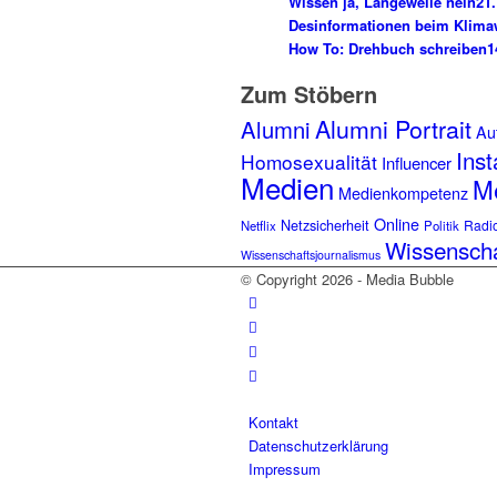
Wissen ja, Langeweile nein
21.
Desinformationen beim Klima
How To: Drehbuch schreiben
1
Zum Stöbern
Alumni Portrait
Alumni
Aut
Ins
Homosexualität
Influencer
Medien
Me
Medienkompetenz
Online
Netzsicherheit
Radi
Netflix
Politik
Wissensch
Wissenschaftsjournalismus
© Copyright 2026 - Media Bubble
Kontakt
Datenschutzerklärung
Impressum