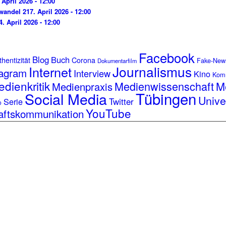
 April 2026 - 12:00
wandel 2
17. April 2026 - 12:00
4. April 2026 - 12:00
Facebook
Blog
Buch
hentizität
Corona
Fake-New
Dokumentarfilm
Journalismus
Internet
tagram
Interview
Kino
Kom
dienkritik
Medienwissenschaft
M
Medienpraxis
Tübingen
Social Media
Unive
Serie
Twitter
o
YouTube
aftskommunikation