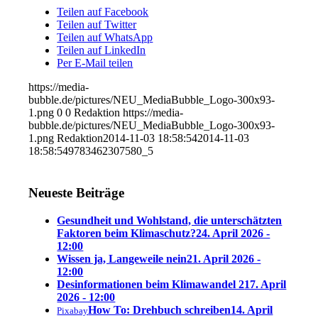
Teilen auf Facebook
Teilen auf Twitter
Teilen auf WhatsApp
Teilen auf LinkedIn
Per E-Mail teilen
https://media-
bubble.de/pictures/NEU_MediaBubble_Logo-300x93-
1.png
0
0
Redaktion
https://media-
bubble.de/pictures/NEU_MediaBubble_Logo-300x93-
1.png
Redaktion
2014-11-03 18:58:54
2014-11-03
18:58:54
9783462307580_5
Neueste Beiträge
Gesundheit und Wohlstand, die unterschätzten
Faktoren beim Klimaschutz?
24. April 2026 -
12:00
Wissen ja, Langeweile nein
21. April 2026 -
12:00
Desinformationen beim Klimawandel 2
17. April
2026 - 12:00
How To: Drehbuch schreiben
14. April
Pixabay