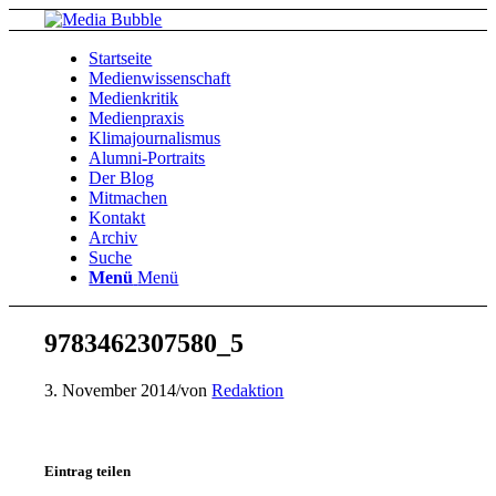
Startseite
Medienwissenschaft
Medienkritik
Medienpraxis
Klimajournalismus
Alumni-Portraits
Der Blog
Mitmachen
Kontakt
Archiv
Suche
Menü
Menü
9783462307580_5
3. November 2014
/
von
Redaktion
Eintrag teilen