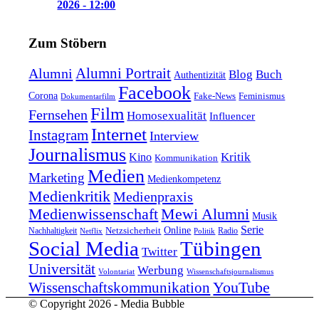
2026 - 12:00
Zum Stöbern
Alumni Portrait
Alumni
Blog
Buch
Authentizität
Facebook
Corona
Feminismus
Fake-News
Dokumentarfilm
Film
Fernsehen
Homosexualität
Influencer
Internet
Instagram
Interview
Journalismus
Kritik
Kino
Kommunikation
Medien
Marketing
Medienkompetenz
Medienkritik
Medienpraxis
Medienwissenschaft
Mewi Alumni
Musik
Serie
Online
Nachhaltigkeit
Netzsicherheit
Radio
Netflix
Politik
Tübingen
Social Media
Twitter
Universität
Werbung
Volontariat
Wissenschaftsjournalismus
YouTube
Wissenschaftskommunikation
© Copyright 2026 - Media Bubble