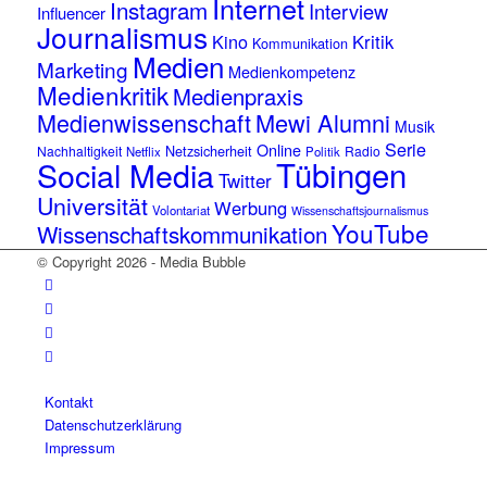
Internet
Instagram
Interview
Influencer
Journalismus
Kino
Kritik
Kommunikation
Medien
Marketing
Medienkompetenz
Medienkritik
Medienpraxis
Medienwissenschaft
Mewi Alumni
Musik
Serie
Online
Netzsicherheit
Nachhaltigkeit
Radio
Netflix
Politik
Tübingen
Social Media
Twitter
Universität
Werbung
Volontariat
Wissenschaftsjournalismus
YouTube
Wissenschaftskommunikation
© Copyright 2026 - Media Bubble
Kontakt
Datenschutzerklärung
Impressum