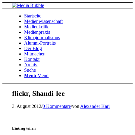
Startseite
Medienwissenschaft
Medienkritik
Medienpraxis
Klimajournalismus
Alumni-Portraits
Der Blog
Mitmachen
Kontakt
Archiv
Suche
Menü
Menü
flickr, Shandi-lee
3. August 2012
/
0 Kommentare
/
von
Alexander Karl
Eintrag teilen