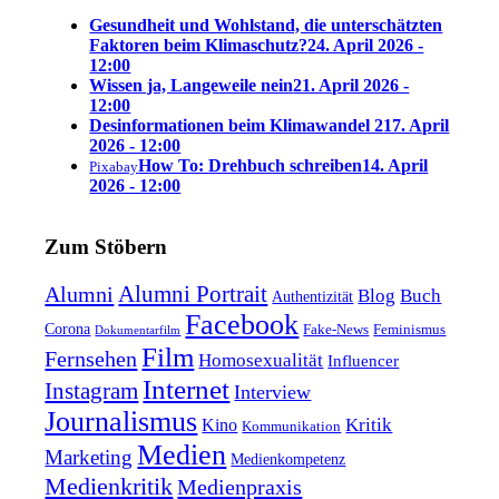
Gesundheit und Wohlstand, die unterschätzten
Faktoren beim Klimaschutz?
24. April 2026 -
12:00
Wissen ja, Langeweile nein
21. April 2026 -
12:00
Desinformationen beim Klimawandel 2
17. April
2026 - 12:00
How To: Drehbuch schreiben
14. April
Pixabay
2026 - 12:00
Zum Stöbern
Alumni Portrait
Alumni
Blog
Buch
Authentizität
Facebook
Corona
Feminismus
Fake-News
Dokumentarfilm
Film
Fernsehen
Homosexualität
Influencer
Internet
Instagram
Interview
Journalismus
Kritik
Kino
Kommunikation
Medien
Marketing
Medienkompetenz
Medienkritik
Medienpraxis