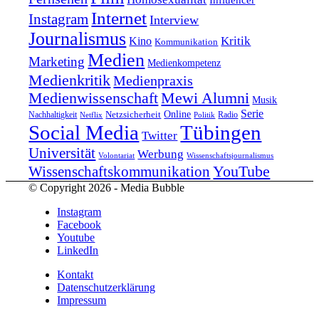
Internet
Instagram
Interview
Journalismus
Kritik
Kino
Kommunikation
Medien
Marketing
Medienkompetenz
Medienkritik
Medienpraxis
Medienwissenschaft
Mewi Alumni
Musik
Serie
Online
Nachhaltigkeit
Netzsicherheit
Radio
Netflix
Politik
Tübingen
Social Media
Twitter
Universität
Werbung
Volontariat
Wissenschaftsjournalismus
YouTube
Wissenschaftskommunikation
© Copyright 2026 - Media Bubble
Instagram
Facebook
Youtube
LinkedIn
Kontakt
Datenschutzerklärung
Impressum