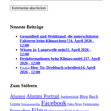
Neueste Beiträge
Gesundheit und Wohlstand, die unterschätzten
Faktoren beim Klimaschutz?
24. April 2026 -
12:00
Wissen ja, Langeweile nein
21. April 2026 -
12:00
Desinformationen beim Klimawandel 2
17. April
2026 - 12:00
How To: Drehbuch schreiben
14. April
Pixabay
2026 - 12:00
Zum Stöbern
Alumni Portrait
Alumni
Blog
Buch
Authentizität
Facebook
Corona
Feminismus
Fake-News
Dokumentarfilm
Film
Fernsehen
Homosexualität
Influencer