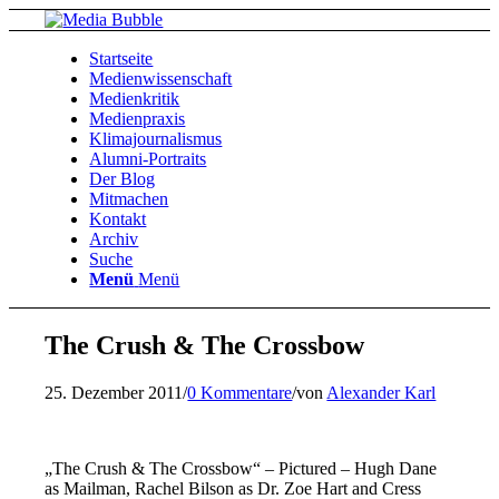
Startseite
Medienwissenschaft
Medienkritik
Medienpraxis
Klimajournalismus
Alumni-Portraits
Der Blog
Mitmachen
Kontakt
Archiv
Suche
Menü
Menü
The Crush & The Crossbow
25. Dezember 2011
/
0 Kommentare
/
von
Alexander Karl
„The Crush & The Crossbow“ – Pictured – Hugh Dane
as Mailman, Rachel Bilson as Dr. Zoe Hart and Cress