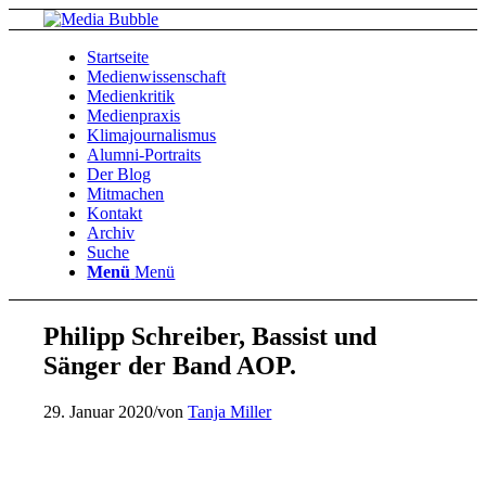
Startseite
Medienwissenschaft
Medienkritik
Medienpraxis
Klimajournalismus
Alumni-Portraits
Der Blog
Mitmachen
Kontakt
Archiv
Suche
Menü
Menü
Philipp Schreiber, Bassist und
Sänger der Band AOP.
29. Januar 2020
/
von
Tanja Miller