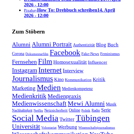
2026 - 12:00
How To: Drehbuch schreiben
14. April
Pixabay
2026 - 12:00
Zum Stöbern
Alumni Portrait
Alumni
Blog
Buch
Authentizität
Facebook
Corona
Feminismus
Fake-News
Dokumentarfilm
Film
Fernsehen
Homosexualität
Influencer
Internet
Instagram
Interview
Journalismus
Kritik
Kino
Kommunikation
Medien
Marketing
Medienkompetenz
Medienkritik
Medienpraxis
Medienwissenschaft
Mewi Alumni
Musik
Serie
Online
Nachhaltigkeit
Netzsicherheit
Radio
Netflix
Politik
Tübingen
Social Media
Twitter
Universität
Werbung
Volontariat
Wissenschaftsjournalismus