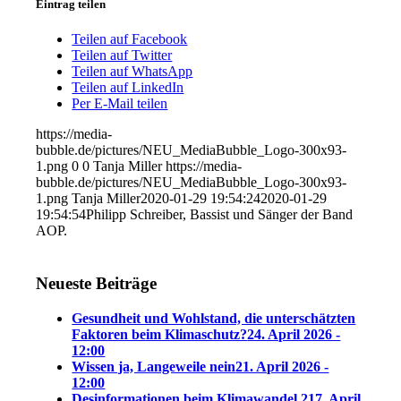
Eintrag teilen
Teilen auf Facebook
Teilen auf Twitter
Teilen auf WhatsApp
Teilen auf LinkedIn
Per E-Mail teilen
https://media-
bubble.de/pictures/NEU_MediaBubble_Logo-300x93-
1.png
0
0
Tanja Miller
https://media-
bubble.de/pictures/NEU_MediaBubble_Logo-300x93-
1.png
Tanja Miller
2020-01-29 19:54:24
2020-01-29
19:54:54
Philipp Schreiber, Bassist und Sänger der Band
AOP.
Neueste Beiträge
Gesundheit und Wohlstand, die unterschätzten
Faktoren beim Klimaschutz?
24. April 2026 -
12:00
Wissen ja, Langeweile nein
21. April 2026 -
12:00
Desinformationen beim Klimawandel 2
17. April