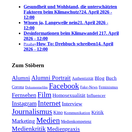
Gesundheit und Wohlstand, die unterschätzten
Faktoren beim Klimaschutz?
24. April 2026 -
12:00
Wissen ja, Langeweile nein
21. April 2026 -
12:00
Desinformationen beim Klimawandel 2
17. April
2026 - 12:00
How To: Drehbuch schreiben
14. April
Pixabay
2026 - 12:00
Zum Stöbern
Alumni Portrait
Alumni
Blog
Buch
Authentizität
Facebook
Corona
Feminismus
Fake-News
Dokumentarfilm
Film
Fernsehen
Homosexualität
Influencer
Internet
Instagram
Interview
Journalismus
Kritik
Kino
Kommunikation
Medien
Marketing
Medienkompetenz
Medienkritik
Medienpraxis