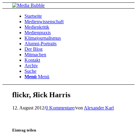
Startseite
Medienwissenschaft
Medienkritik
Medienpraxis
Klimajournalismus
Alumni-Portraits
Der Blog
Mitmachen
Kontakt
Archiv
Suche
Menü
Menü
flickr, Яick Harris
12. August 2012
/
0 Kommentare
/
von
Alexander Karl
Eintrag teilen