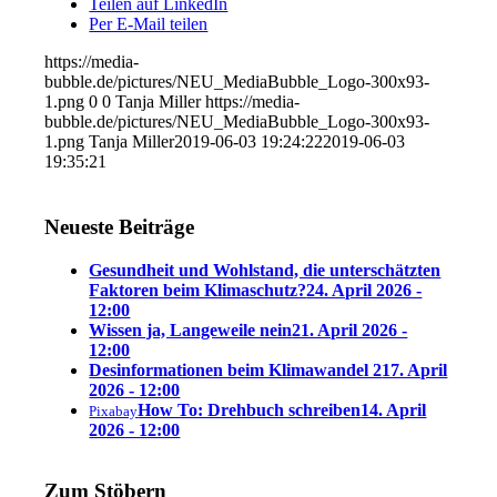
Teilen auf LinkedIn
Per E-Mail teilen
https://media-
bubble.de/pictures/NEU_MediaBubble_Logo-300x93-
1.png
0
0
Tanja Miller
https://media-
bubble.de/pictures/NEU_MediaBubble_Logo-300x93-
1.png
Tanja Miller
2019-06-03 19:24:22
2019-06-03
19:35:21
Neueste Beiträge
Gesundheit und Wohlstand, die unterschätzten
Faktoren beim Klimaschutz?
24. April 2026 -
12:00
Wissen ja, Langeweile nein
21. April 2026 -
12:00
Desinformationen beim Klimawandel 2
17. April
2026 - 12:00
How To: Drehbuch schreiben
14. April
Pixabay
2026 - 12:00
Zum Stöbern