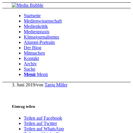
Startseite
Medienwissenschaft
Medienkritik
Medienpraxis
Klimajournalismus
Alumni-Portraits
Der Blog
Mitmachen
Kontakt
Archiv
Suche
Menü
Menü
3. Juni 2019
/
von
Tanja Miller
Eintrag teilen
Teilen auf Facebook
Teilen auf Twitter
Teilen auf WhatsApp