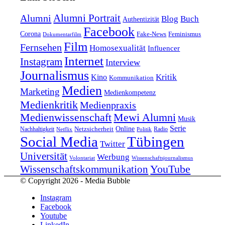
Alumni Portrait
Alumni
Blog
Buch
Authentizität
Facebook
Corona
Feminismus
Fake-News
Dokumentarfilm
Film
Fernsehen
Homosexualität
Influencer
Internet
Instagram
Interview
Journalismus
Kritik
Kino
Kommunikation
Medien
Marketing
Medienkompetenz
Medienkritik
Medienpraxis
Medienwissenschaft
Mewi Alumni
Musik
Serie
Online
Nachhaltigkeit
Netzsicherheit
Radio
Netflix
Politik
Tübingen
Social Media
Twitter
Universität
Werbung
Volontariat
Wissenschaftsjournalismus
YouTube
Wissenschaftskommunikation
© Copyright 2026 - Media Bubble
Instagram
Facebook
Youtube
LinkedIn