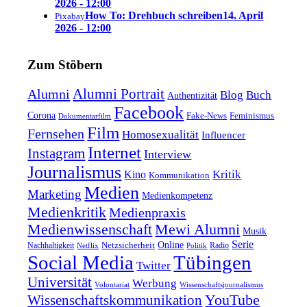
2026 - 12:00
How To: Drehbuch schreiben
14. April
Pixabay
2026 - 12:00
Zum Stöbern
Alumni Portrait
Alumni
Blog
Buch
Authentizität
Facebook
Corona
Feminismus
Fake-News
Dokumentarfilm
Film
Fernsehen
Homosexualität
Influencer
Internet
Instagram
Interview
Journalismus
Kritik
Kino
Kommunikation
Medien
Marketing
Medienkompetenz
Medienkritik
Medienpraxis
Medienwissenschaft
Mewi Alumni
Musik
Serie
Online
Nachhaltigkeit
Netzsicherheit
Radio
Netflix
Politik
Tübingen
Social Media
Twitter
Universität
Werbung
Volontariat
Wissenschaftsjournalismus
YouTube
Wissenschaftskommunikation