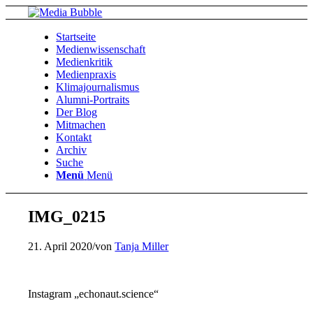
Startseite
Medienwissenschaft
Medienkritik
Medienpraxis
Klimajournalismus
Alumni-Portraits
Der Blog
Mitmachen
Kontakt
Archiv
Suche
Menü
Menü
IMG_0215
21. April 2020
/
von
Tanja Miller
Instagram „echonaut.science“